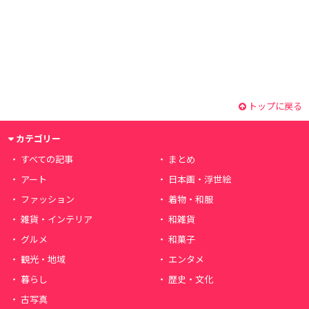
トップに戻る
カテゴリー
すべての記事
まとめ
アート
日本画・浮世絵
ファッション
着物・和服
雑貨・インテリア
和雑貨
グルメ
和菓子
観光・地域
エンタメ
暮らし
歴史・文化
古写真