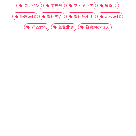
デザイン
文房具
フィギュア
展覧会
鎌倉時代
豊臣秀吉
豊臣兄弟！
昭和時代
光る君へ
葛飾北斎
鎌倉殿の13人