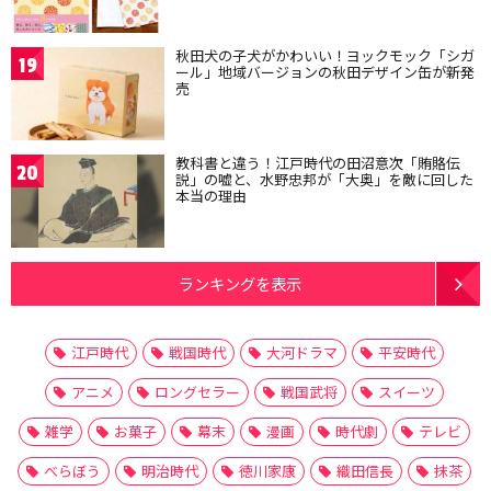
秋田犬の子犬がかわいい！ヨックモック「シガ
19
ール」地域バージョンの秋田デザイン缶が新発
売
教科書と違う！江戸時代の田沼意次「賄賂伝
20
説」の嘘と、水野忠邦が「大奥」を敵に回した
本当の理由
ランキングを表示
江戸時代
戦国時代
大河ドラマ
平安時代
アニメ
ロングセラー
戦国武将
スイーツ
雑学
お菓子
幕末
漫画
時代劇
テレビ
べらぼう
明治時代
徳川家康
織田信長
抹茶