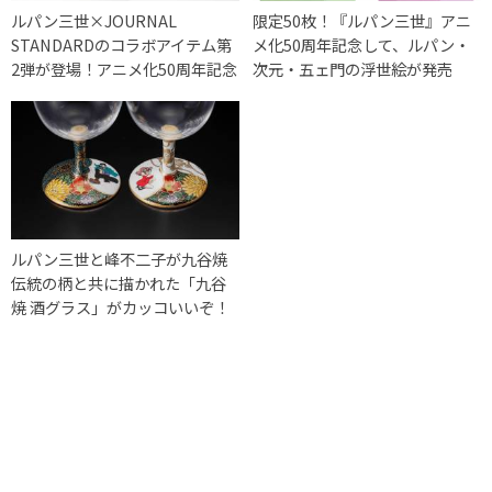
ルパン三世×JOURNAL
限定50枚！『ルパン三世』アニ
STANDARDのコラボアイテム第
メ化50周年記念して、ルパン・
2弾が登場！アニメ化50周年記念
次元・五ェ門の浮世絵が発売
ルパン三世と峰不二子が九谷焼
伝統の柄と共に描かれた「九谷
焼 酒グラス」がカッコいいぞ！