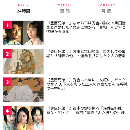
DAILY
WEEKLY
MONTHLY
24時間
週 間
月 間
『豊臣兄弟！』なぜお市は秀吉の勧めで柴田勝
1
家と再婚した？悲劇に繋がる「真相」を史料と
伏線から探る
『豊臣兄弟！』お市と柴田勝家、自刃しての最
2
期と「辞世の句」…運命を共にした２人の悲劇
【豊臣兄弟！】秀吉は本当に「女狂い」だった
3
のか？ 天下人を彩った11人の側室たちを時系列
で一挙紹介
『豊臣兄弟！』後半の鍵を握る「浅井三姉妹」
4
茶々・初・江——秀吉に翻弄された波乱の生涯