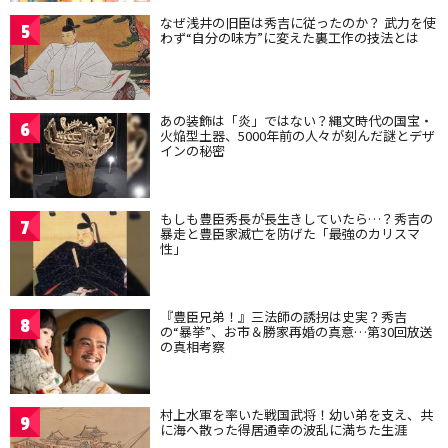
なぜ浅井の旧臣は秀吉に従ったのか？ 武力を使
5
わず“自分の味方”に変えた裏工作の技法とは
あの装飾は「炎」ではない？縄文時代の国宝・
6
火焔型土器、5000年前の人々が刻んだ謎とデザ
インの秘密
もしも豊臣秀長が長生きしていたら…？秀吉の
7
暴走と豊臣家滅亡を防げた「最強のカリスマ
性」
『豊臣兄弟！』三法師の誘拐は史実？秀吉
8
の“暴挙”、お市＆勝家再婚の真意…第30回放送
の真相考察
村上水軍を率いた戦国武将！幼い弟を支え、共
9
に海へ散った得居通幸の波乱に満ちた生涯