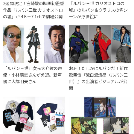
2週間限定！宮崎駿の映画初監督
『ルパン三世 カリオストロの
作品「ルパン三世 カリオストロ
城』のルパン＆クラリスの名シ
の城」が４K＋7.1chで劇場公開
ーンが浮世絵に
「ルパン三世」次元大介役の声
おぉ！たしかにルパンだ！新作
優・小林清志さんが勇退。新声
歌舞伎『流白浪燦星（ルパン三
優に大塚明夫さん
世）』の出演者ビジュアルが公
開