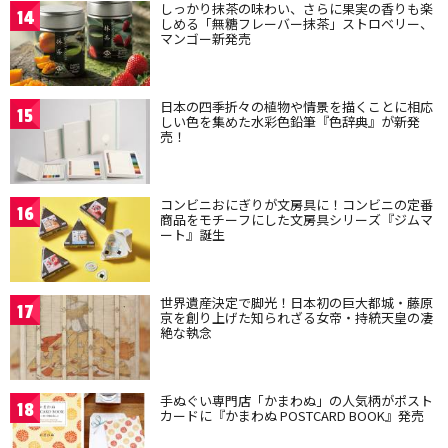
しっかり抹茶の味わい、さらに果実の香りも楽
14
しめる「無糖フレーバー抹茶」ストロベリー、
マンゴー新発売
日本の四季折々の植物や情景を描くことに相応
15
しい色を集めた水彩色鉛筆『色辞典』が新発
売！
コンビニおにぎりが文房具に！コンビニの定番
16
商品をモチーフにした文房具シリーズ『ジムマ
ート』誕生
世界遺産決定で脚光！日本初の巨大都城・藤原
17
京を創り上げた知られざる女帝・持統天皇の凄
絶な執念
手ぬぐい専門店「かまわぬ」の人気柄がポスト
18
カードに『かまわぬ POSTCARD BOOK』発売