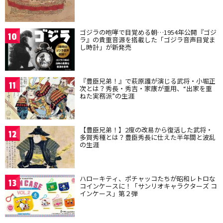
ゴジラの咆哮で目覚める朝…1954年公開『ゴジ
10
ラ』の貴重音源を搭載した「ゴジラ音声目覚ま
し時計」が新発売
『豊臣兄弟！』で萩原護が演じる武将・小堀正
11
次とは？秀長・秀吉・家康が重用、“出家を重
ねた実務派”の生涯
【豊臣兄弟！】2度の改易から復活した武将・
12
多賀秀種とは？豊臣秀長に仕えた半年間と波乱
の生涯
ハローキティ、ポチャッコたちが昭和レトロな
13
コインケースに！「サンリオキャラクターズ コ
インケース」第２弾