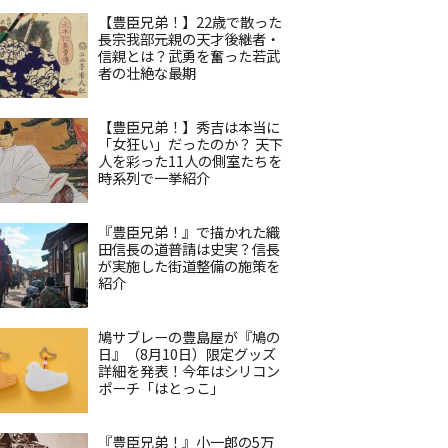
【豊臣兄弟！】22歳で散った
長宗我部元親の天才後継者・
信親とは？武勇を奮った若武
者の壮絶な最期
【豊臣兄弟！】秀吉は本当に
「女狂い」だったのか？ 天下
人を彩った11人の側室たちを
時系列で一挙紹介
『豊臣兄弟！』で描かれた織
田信長の道普請は史実？信長
が実施した街道整備の施策を
紹介
鳩サブレーの豊島屋が『鳩の
日』（8月10日）限定グッズ
詳細を発表！今年はシリコン
ポーチ「はとっこ」
『豊臣兄弟！』小一郎の5万