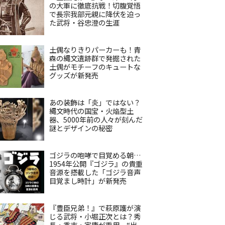
の大軍に徹底抗戦！切腹覚悟
で長宗我部元親に降伏を迫っ
た武将・谷忠澄の生涯
土偶なりきりパーカーも！青
森の縄文遺跡群で発掘された
土偶がモチーフのキュートな
グッズが新発売
あの装飾は「炎」ではない？
縄文時代の国宝・火焔型土
器、5000年前の人々が刻んだ
謎とデザインの秘密
ゴジラの咆哮で目覚める朝…
1954年公開『ゴジラ』の貴重
音源を搭載した「ゴジラ音声
目覚まし時計」が新発売
『豊臣兄弟！』で萩原護が演
じる武将・小堀正次とは？秀
長・秀吉・家康が重用、“出