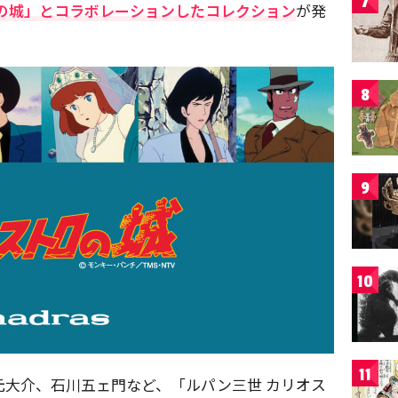
7
の城」とコラボレーションしたコレクション
が発
8
9
10
11
大介、石川五ェ門など、「ルパン三世 カリオス