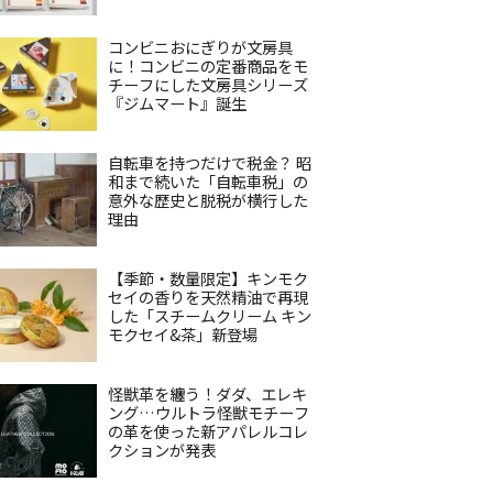
コンビニおにぎりが文房具
に！コンビニの定番商品をモ
チーフにした文房具シリーズ
『ジムマート』誕生
自転車を持つだけで税金？ 昭
和まで続いた「自転車税」の
意外な歴史と脱税が横行した
理由
【季節・数量限定】キンモク
セイの香りを天然精油で再現
した「スチームクリーム キン
モクセイ&茶」新登場
怪獣革を纏う！ダダ、エレキ
ング…ウルトラ怪獣モチーフ
の革を使った新アパレルコレ
クションが発表