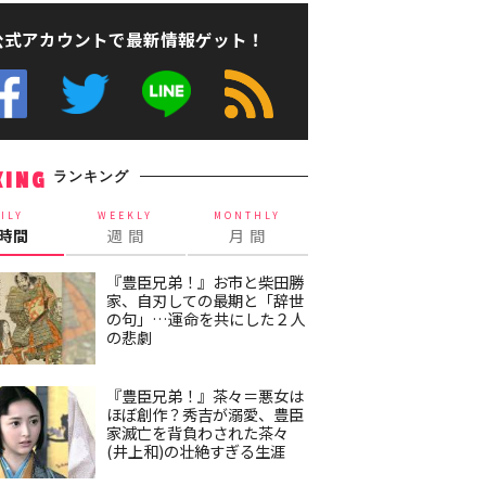
公式アカウントで最新情報ゲット！
ランキング
KING
ILY
WEEKLY
MONTHLY
4時間
週 間
月 間
『豊臣兄弟！』お市と柴田勝
家、自刃しての最期と「辞世
の句」…運命を共にした２人
の悲劇
『豊臣兄弟！』茶々＝悪女は
ほぼ創作？秀吉が溺愛、豊臣
家滅亡を背負わされた茶々
(井上和)の壮絶すぎる生涯