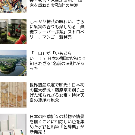
家を重ねた実務派”の生涯
しっかり抹茶の味わい、さら
に果実の香りも楽しめる「無
糖フレーバー抹茶」ストロベ
リー、マンゴー新発売
「一口」が「いもあら
い」！？ 日本の難読地名には
知られざる“名前の法則”があ
った
世界遺産決定で脚光！日本初
の巨大都城・藤原京を創り上
げた知られざる女帝・持統天
皇の凄絶な執念
日本の四季折々の植物や情景
を描くことに相応しい色を集
めた水彩色鉛筆『色辞典』が
新発売！