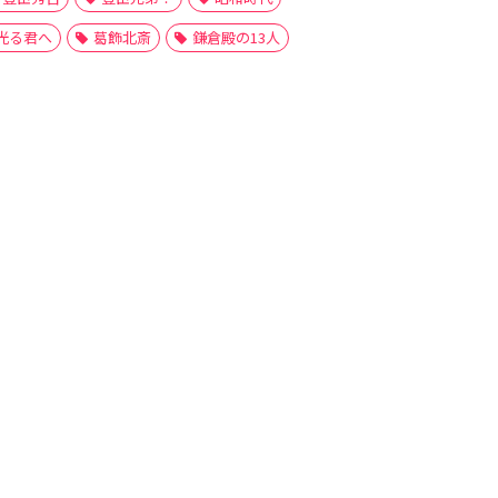
光る君へ
葛飾北斎
鎌倉殿の13人