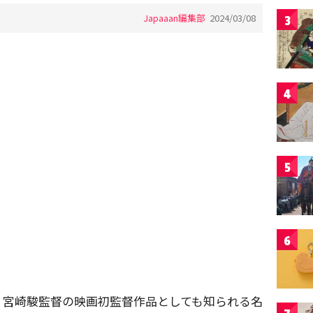
Japaaan編集部
2024/03/08
3
4
5
6
！
、宮崎駿監督の映画初監督作品としても知られる名