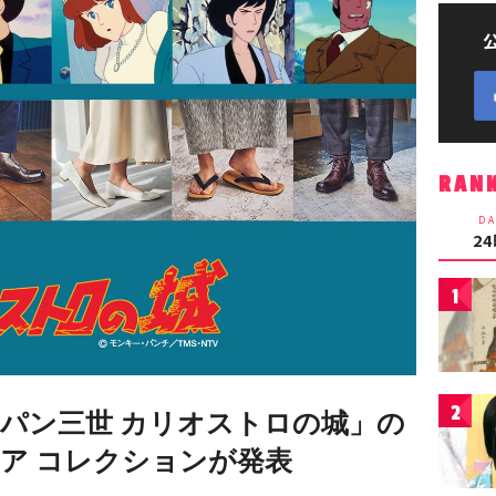
RAN
DA
2
1
2
パン三世 カリオストロの城」の
ア コレクションが発表