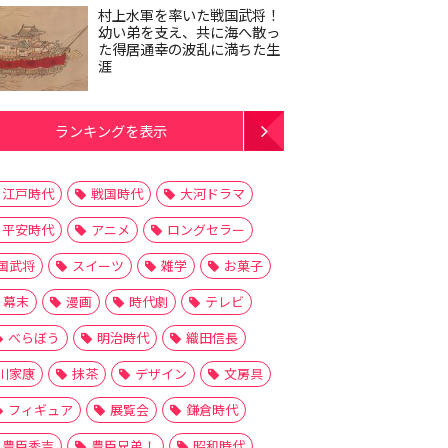
村上水軍を率いた戦国武将！
幼い弟を支え、共に海へ散っ
た得居通幸の波乱に満ちた生
涯
ランキングを表示
江戸時代
戦国時代
大河ドラマ
平安時代
アニメ
ロングセラー
国武将
スイーツ
雑学
お菓子
幕末
漫画
時代劇
テレビ
べらぼう
明治時代
織田信長
川家康
抹茶
デザイン
文房具
フィギュア
展覧会
鎌倉時代
豊臣秀吉
豊臣兄弟！
昭和時代