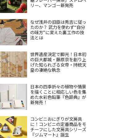
リー、マンゴー新発売
なぜ浅井の旧臣は秀吉に従っ
たのか？ 武力を使わず“自分
の味方”に変えた裏工作の技
法とは
世界遺産決定で脚光！日本初
の巨大都城・藤原京を創り上
げた知られざる女帝・持統天
皇の凄絶な執念
日本の四季折々の植物や情景
を描くことに相応しい色を集
めた水彩色鉛筆『色辞典』が
新発売！
コンビニおにぎりが文房具
に！コンビニの定番商品をモ
チーフにした文房具シリーズ
『ジムマート』誕生