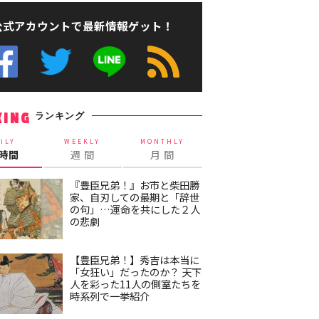
公式アカウントで最新情報ゲット！
ランキング
KING
ILY
WEEKLY
MONTHLY
4時間
週 間
月 間
『豊臣兄弟！』お市と柴田勝
家、自刃しての最期と「辞世
の句」…運命を共にした２人
の悲劇
【豊臣兄弟！】秀吉は本当に
「女狂い」だったのか？ 天下
人を彩った11人の側室たちを
時系列で一挙紹介