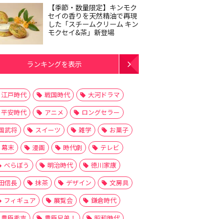
【季節・数量限定】キンモク
セイの香りを天然精油で再現
した「スチームクリーム キン
モクセイ&茶」新登場
ランキングを表示
江戸時代
戦国時代
大河ドラマ
平安時代
アニメ
ロングセラー
国武将
スイーツ
雑学
お菓子
幕末
漫画
時代劇
テレビ
べらぼう
明治時代
徳川家康
田信長
抹茶
デザイン
文房具
フィギュア
展覧会
鎌倉時代
豊臣秀吉
豊臣兄弟！
昭和時代