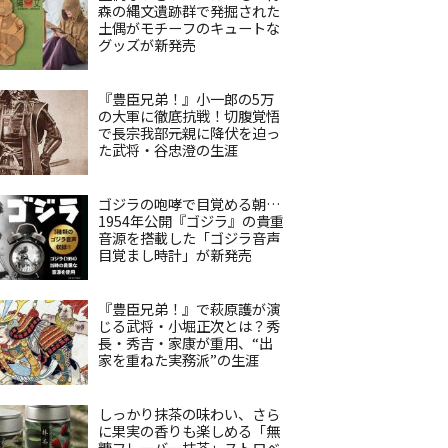
森の縄文遺跡群で発掘された
土偶がモチーフのキュートな
グッズが新発売
『豊臣兄弟！』小一郎の5万
の大軍に徹底抗戦！切腹覚悟
で長宗我部元親に降伏を迫っ
た武将・谷忠澄の生涯
ゴジラの咆哮で目覚める朝…
1954年公開『ゴジラ』の貴重
音源を搭載した「ゴジラ音声
目覚まし時計」が新発売
『豊臣兄弟！』で萩原護が演
じる武将・小堀正次とは？秀
長・秀吉・家康が重用、“出
家を重ねた実務派”の生涯
しっかり抹茶の味わい、さら
に果実の香りも楽しめる「無
糖フレーバー抹茶」ストロベ