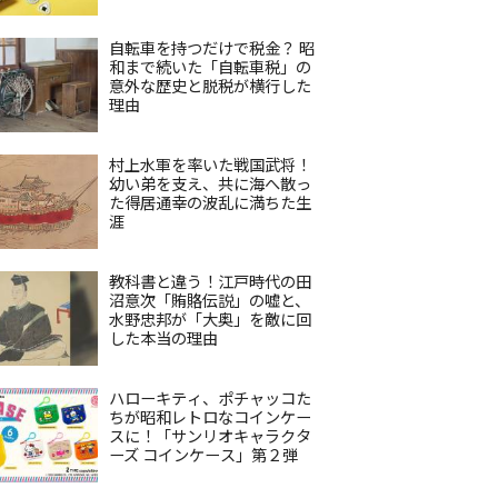
自転車を持つだけで税金？ 昭
和まで続いた「自転車税」の
意外な歴史と脱税が横行した
理由
村上水軍を率いた戦国武将！
幼い弟を支え、共に海へ散っ
た得居通幸の波乱に満ちた生
涯
教科書と違う！江戸時代の田
沼意次「賄賂伝説」の嘘と、
水野忠邦が「大奥」を敵に回
した本当の理由
ハローキティ、ポチャッコた
ちが昭和レトロなコインケー
スに！「サンリオキャラクタ
ーズ コインケース」第２弾