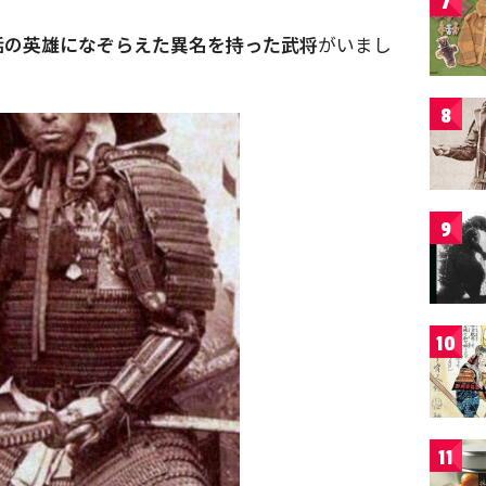
7
話の英雄になぞらえた異名を持った武将
がいまし
8
9
10
11