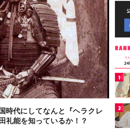
RAN
DA
2
1
2
国時代にしてなんと『ヘラクレ
田礼能を知っているか！？