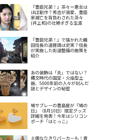
『豊臣兄弟！』茶々＝悪女は
ほぼ創作？秀吉が溺愛、豊臣
家滅亡を背負わされた茶々
(井上和)の壮絶すぎる生涯
『豊臣兄弟！』で描かれた織
田信長の道普請は史実？信長
が実施した街道整備の施策を
紹介
あの装飾は「炎」ではない？
縄文時代の国宝・火焔型土
器、5000年前の人々が刻んだ
謎とデザインの秘密
鳩サブレーの豊島屋が『鳩の
日』（8月10日）限定グッズ
詳細を発表！今年はシリコン
ポーチ「はとっこ」
土偶なりきりパーカーも！青