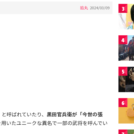
拾丸
2024/03/09
3
4
5
6
」
と呼ばれていたり、
黒田官兵衛が「今世の張
を用いたユニークな異名で一部の武将を呼んでい