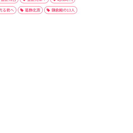
光る君へ
葛飾北斎
鎌倉殿の13人