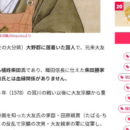
20
友宗麟/Wikipediaより
在の大分県）
大野郡に居着いた国人
で、元来大友
る橘姓柴田氏
であり、織田信長に仕えた
柴田勝家
戦
田氏とは血縁関係がありません
。
年（1578）の耳川の戦い以後に大友宗麟から重
織
計画を知った大友氏の家臣・田原親貫（たばる-ち
この反乱で宗麟の次男・大友親家の軍に従軍し、