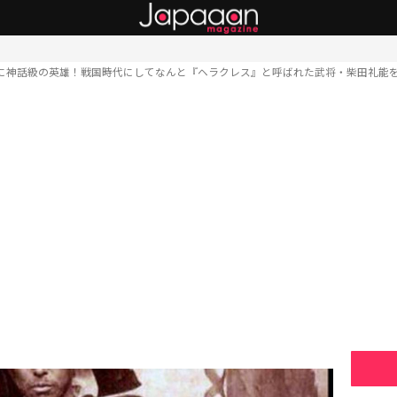
に神話級の英雄！戦国時代にしてなんと『ヘラクレス』と呼ばれた武将・柴田礼能