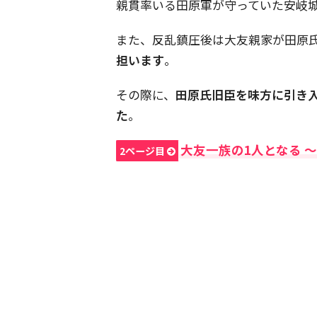
親貫率いる田原軍が守っていた安岐
また、反乱鎮圧後は大友親家が田原
担います
。
その際に、
田原氏旧臣を味方に引き
た
。
大友一族の1人となる 
2ページ目