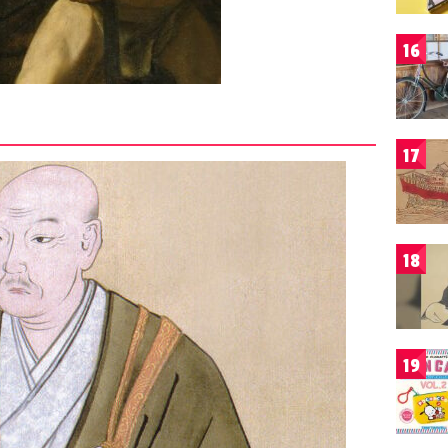
16
17
18
19