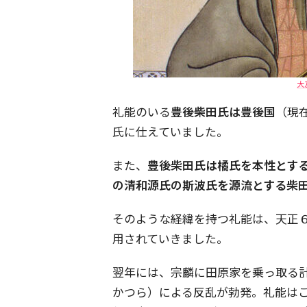
大
礼能のいる
豊後柴田氏は豊後国
（現
氏に仕えていました。
また、
豊後柴田氏は橘氏を本性とす
の清和源氏の斯波氏を源流とする柴
そのような経緯を持つ礼能は、天正６
用されていきました。
翌年には、宗麟に田原家を乗っ取る
かつら）による反乱が勃発。礼能は