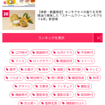
【季節・数量限定】キンモクセイの香りを天然
20
精油で再現した「スチームクリーム キンモクセ
イ&茶」新登場
ランキングを表示
江戸時代
戦国時代
大河ドラマ
平安時代
アニメ
ロングセラー
戦国武将
スイーツ
雑学
お菓子
幕末
漫画
時代劇
テレビ
べらぼう
明治時代
徳川家康
織田信長
抹茶
デザイン
文房具
フィギュア
展覧会
鎌倉時代
豊臣秀吉
豊臣兄弟！
昭和時代
光る君へ
葛飾北斎
鎌倉殿の13人