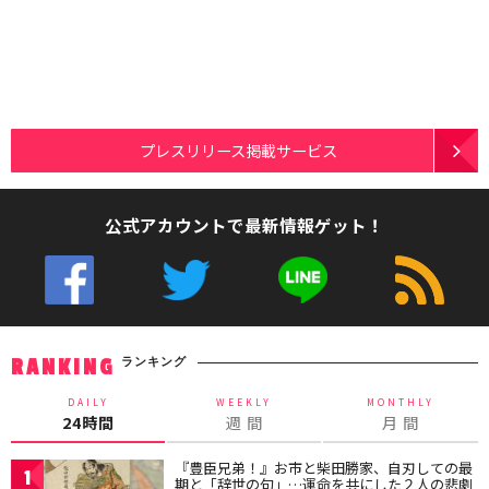
プレスリリース掲載サービス
公式アカウントで最新情報ゲット！
ランキング
RANKING
DAILY
WEEKLY
MONTHLY
24時間
週 間
月 間
『豊臣兄弟！』お市と柴田勝家、自刃しての最
1
期と「辞世の句」…運命を共にした２人の悲劇