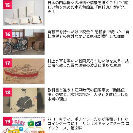
日本の四季折々の植物や情景を描くことに相応
15
しい色を集めた水彩色鉛筆『色辞典』が新発
売！
自転車を持つだけで税金？ 昭和まで続いた「自
16
転車税」の意外な歴史と脱税が横行した理由
村上水軍を率いた戦国武将！幼い弟を支え、共
17
に海へ散った得居通幸の波乱に満ちた生涯
教科書と違う！江戸時代の田沼意次「賄賂伝
18
説」の嘘と、水野忠邦が「大奥」を敵に回した
本当の理由
ハローキティ、ポチャッコたちが昭和レトロな
19
コインケースに！「サンリオキャラクターズ コ
インケース」第２弾