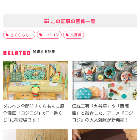
この記事の画像一覧
さくらももこ
コジコジ
文房具
関連する記事
RELATED
メルヘン全開♡さくらももこ原
伝統工芸「九谷焼」や「西陣
作漫画「コジコジ」が”一番く
織」と融合した、アニメ『コジ
じ”に初登場です！
コジ』の大人雑貨が新発売！