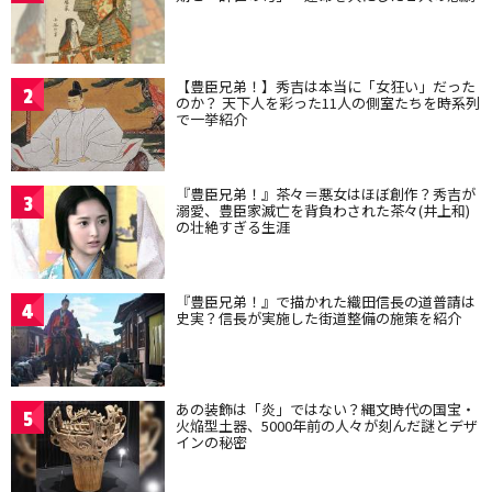
【豊臣兄弟！】秀吉は本当に「女狂い」だった
2
のか？ 天下人を彩った11人の側室たちを時系列
で一挙紹介
『豊臣兄弟！』茶々＝悪女はほぼ創作？秀吉が
3
溺愛、豊臣家滅亡を背負わされた茶々(井上和)
の壮絶すぎる生涯
『豊臣兄弟！』で描かれた織田信長の道普請は
4
史実？信長が実施した街道整備の施策を紹介
あの装飾は「炎」ではない？縄文時代の国宝・
5
火焔型土器、5000年前の人々が刻んだ謎とデザ
インの秘密