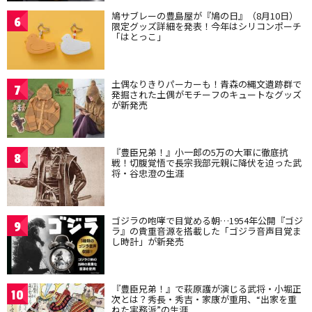
鳩サブレーの豊島屋が『鳩の日』（8月10日）
6
限定グッズ詳細を発表！今年はシリコンポーチ
「はとっこ」
土偶なりきりパーカーも！青森の縄文遺跡群で
7
発掘された土偶がモチーフのキュートなグッズ
が新発売
『豊臣兄弟！』小一郎の5万の大軍に徹底抗
8
戦！切腹覚悟で長宗我部元親に降伏を迫った武
将・谷忠澄の生涯
ゴジラの咆哮で目覚める朝…1954年公開『ゴジ
9
ラ』の貴重音源を搭載した「ゴジラ音声目覚ま
し時計」が新発売
『豊臣兄弟！』で萩原護が演じる武将・小堀正
10
次とは？秀長・秀吉・家康が重用、“出家を重
ねた実務派”の生涯