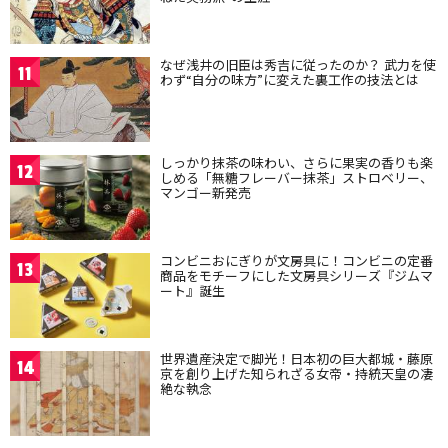
なぜ浅井の旧臣は秀吉に従ったのか？ 武力を使
11
わず“自分の味方”に変えた裏工作の技法とは
しっかり抹茶の味わい、さらに果実の香りも楽
12
しめる「無糖フレーバー抹茶」ストロベリー、
マンゴー新発売
コンビニおにぎりが文房具に！コンビニの定番
13
商品をモチーフにした文房具シリーズ『ジムマ
ート』誕生
世界遺産決定で脚光！日本初の巨大都城・藤原
14
京を創り上げた知られざる女帝・持統天皇の凄
絶な執念