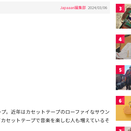
Japaaan編集部
2024/03/06
3
4
5
6
ープ。近年はカセットテープのローファイなサウン
てカセットテープで音楽を楽しむ人も増えているそ