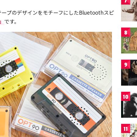
7
プのデザインをモチーフにしたBluetoothスピ
」
です。
8
9
10
11