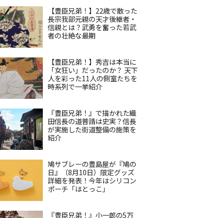
【豊臣兄弟！】22歳で散った
長宗我部元親の天才後継者・
信親とは？武勇を奮った若武
者の壮絶な最期
【豊臣兄弟！】秀吉は本当に
「女狂い」だったのか？ 天下
人を彩った11人の側室たちを
時系列で一挙紹介
『豊臣兄弟！』で描かれた織
田信長の道普請は史実？信長
が実施した街道整備の施策を
紹介
鳩サブレーの豊島屋が『鳩の
日』（8月10日）限定グッズ
詳細を発表！今年はシリコン
ポーチ「はとっこ」
『豊臣兄弟！』小一郎の5万