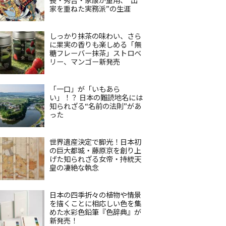
家を重ねた実務派”の生涯
しっかり抹茶の味わい、さら
に果実の香りも楽しめる「無
糖フレーバー抹茶」ストロベ
リー、マンゴー新発売
「一口」が「いもあら
い」！？ 日本の難読地名には
知られざる“名前の法則”があ
った
世界遺産決定で脚光！日本初
の巨大都城・藤原京を創り上
げた知られざる女帝・持統天
皇の凄絶な執念
日本の四季折々の植物や情景
を描くことに相応しい色を集
めた水彩色鉛筆『色辞典』が
新発売！