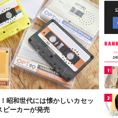
RAN
DA
2
1
2
！昭和世代には懐かしいカセッ
thスピーカーが発売