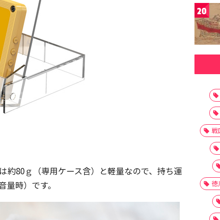
20
戦
重量は約80ｇ（専用ケース含）と軽量なので、持ち運
徳
音量時）です。