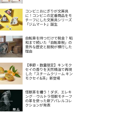
コンビニおにぎりが文房具
に！コンビニの定番商品をモ
チーフにした文房具シリーズ
『ジムマート』誕生
自転車を持つだけで税金？ 昭
和まで続いた「自転車税」の
意外な歴史と脱税が横行した
理由
【季節・数量限定】キンモク
セイの香りを天然精油で再現
した「スチームクリーム キン
モクセイ&茶」新登場
怪獣革を纏う！ダダ、エレキ
ング…ウルトラ怪獣モチーフ
の革を使った新アパレルコレ
クションが発表