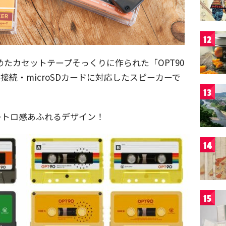
12
集めたカセットテープそっくりに作られた「OPT90
th接続・microSDカードに対応したスピーカーで
13
レトロ感あふれるデザイン！
14
15