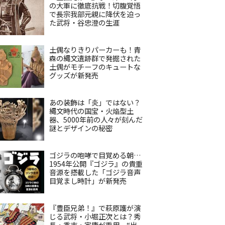
の大軍に徹底抗戦！切腹覚悟
で長宗我部元親に降伏を迫っ
た武将・谷忠澄の生涯
土偶なりきりパーカーも！青
森の縄文遺跡群で発掘された
土偶がモチーフのキュートな
グッズが新発売
あの装飾は「炎」ではない？
縄文時代の国宝・火焔型土
器、5000年前の人々が刻んだ
謎とデザインの秘密
ゴジラの咆哮で目覚める朝…
1954年公開『ゴジラ』の貴重
音源を搭載した「ゴジラ音声
目覚まし時計」が新発売
『豊臣兄弟！』で萩原護が演
じる武将・小堀正次とは？秀
長・秀吉・家康が重用、“出