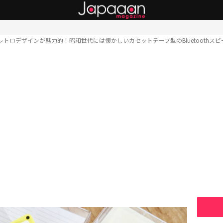
レトロデザインが魅力的！昭和世代には懐かしいカセットテープ型のBluetoothス