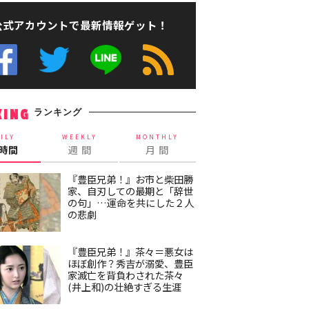
公式アカウントで最新情報ゲット！
ランキング
KING
ILY
WEEKLY
MONTHLY
4時間
週 間
月 間
『豊臣兄弟！』お市と柴田勝
家、自刃しての最期と「辞世
の句」…運命を共にした２人
の悲劇
『豊臣兄弟！』茶々＝悪女は
ほぼ創作？秀吉が溺愛、豊臣
家滅亡を背負わされた茶々
(井上和)の壮絶すぎる生涯