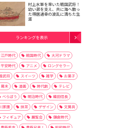
村上水軍を率いた戦国武将！
幼い弟を支え、共に海へ散っ
た得居通幸の波乱に満ちた生
涯
ランキングを表示
江戸時代
戦国時代
大河ドラマ
平安時代
アニメ
ロングセラー
国武将
スイーツ
雑学
お菓子
幕末
漫画
時代劇
テレビ
べらぼう
明治時代
織田信長
川家康
抹茶
デザイン
文房具
フィギュア
展覧会
鎌倉時代
豊臣秀吉
豊臣兄弟！
昭和時代