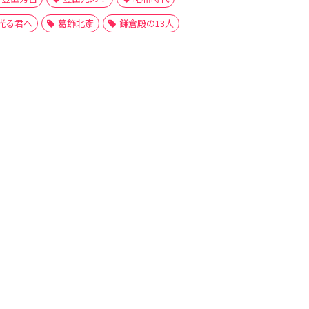
光る君へ
葛飾北斎
鎌倉殿の13人