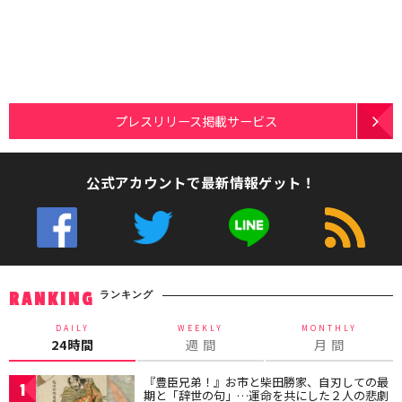
プレスリリース掲載サービス
公式アカウントで最新情報ゲット！
ランキング
RANKING
DAILY
WEEKLY
MONTHLY
24時間
週 間
月 間
『豊臣兄弟！』お市と柴田勝家、自刃しての最
1
期と「辞世の句」…運命を共にした２人の悲劇