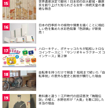
世界遺産決定で脚光！日本初の巨大都城・藤原
15
京を創り上げた知られざる女帝・持統天皇の凄
絶な執念
日本の四季折々の植物や情景を描くことに相応
16
しい色を集めた水彩色鉛筆『色辞典』が新発
売！
ハローキティ、ポチャッコたちが昭和レトロな
17
コインケースに！「サンリオキャラクターズ コ
インケース」第２弾
自転車を持つだけで税金？ 昭和まで続いた「自
18
転車税」の意外な歴史と脱税が横行した理由
教科書と違う！江戸時代の田沼意次「賄賂伝
19
説」の嘘と、水野忠邦が「大奥」を敵に回した
本当の理由