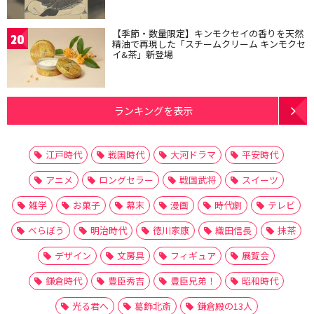
【季節・数量限定】キンモクセイの香りを天然
20
精油で再現した「スチームクリーム キンモクセ
イ&茶」新登場
ランキングを表示
江戸時代
戦国時代
大河ドラマ
平安時代
アニメ
ロングセラー
戦国武将
スイーツ
雑学
お菓子
幕末
漫画
時代劇
テレビ
べらぼう
明治時代
徳川家康
織田信長
抹茶
デザイン
文房具
フィギュア
展覧会
鎌倉時代
豊臣秀吉
豊臣兄弟！
昭和時代
光る君へ
葛飾北斎
鎌倉殿の13人