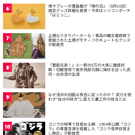
鳩サブレーの豊島屋が『鳩の日』（8月10日）
6
限定グッズ詳細を発表！今年はシリコンポーチ
「はとっこ」
土偶なりきりパーカーも！青森の縄文遺跡群で
7
発掘された土偶がモチーフのキュートなグッズ
が新発売
『豊臣兄弟！』小一郎の5万の大軍に徹底抗
8
戦！切腹覚悟で長宗我部元親に降伏を迫った武
将・谷忠澄の生涯
なぜ浅井の旧臣は秀吉に従ったのか？ 武力を使
9
わず“自分の味方”に変えた裏工作の技法とは
ゴジラの咆哮で目覚める朝…1954年公開『ゴジ
10
ラ』の貴重音源を搭載した「ゴジラ音声目覚ま
し時計」が新発売