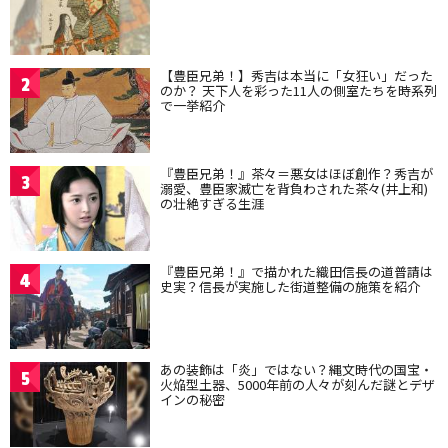
【豊臣兄弟！】秀吉は本当に「女狂い」だった
2
のか？ 天下人を彩った11人の側室たちを時系列
で一挙紹介
『豊臣兄弟！』茶々＝悪女はほぼ創作？秀吉が
3
溺愛、豊臣家滅亡を背負わされた茶々(井上和)
の壮絶すぎる生涯
『豊臣兄弟！』で描かれた織田信長の道普請は
4
史実？信長が実施した街道整備の施策を紹介
あの装飾は「炎」ではない？縄文時代の国宝・
5
火焔型土器、5000年前の人々が刻んだ謎とデザ
インの秘密