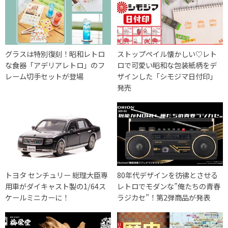
グラスは特別復刻！昭和レトロ
ストップペイル懐かしい♡レト
な食器「アデリアレトロ」のフ
ロで可愛い昭和な包装紙柄をデ
レーム切手セットが登場
ザインした「シモジマ日付印」
発売
トヨタ センチュリー 総理大臣専
80年代デザインを彷彿とさせる
用車がダイキャスト製の1/64ス
レトロでモダンな”俺たちの青春
ケールミニカーに！
ラジカセ”！第2弾商品が発表