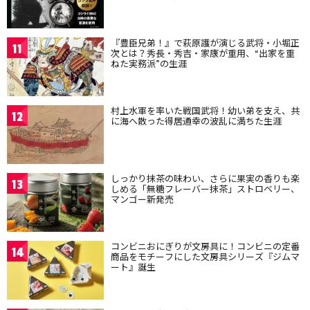
『豊臣兄弟！』で萩原護が演じる武将・小堀正
11
次とは？秀長・秀吉・家康が重用、“出家を重
ねた実務派”の生涯
村上水軍を率いた戦国武将！幼い弟を支え、共
12
に海へ散った得居通幸の波乱に満ちた生涯
しっかり抹茶の味わい、さらに果実の香りも楽
13
しめる「無糖フレーバー抹茶」ストロベリー、
マンゴー新発売
コンビニおにぎりが文房具に！コンビニの定番
14
商品をモチーフにした文房具シリーズ『ジムマ
ート』誕生