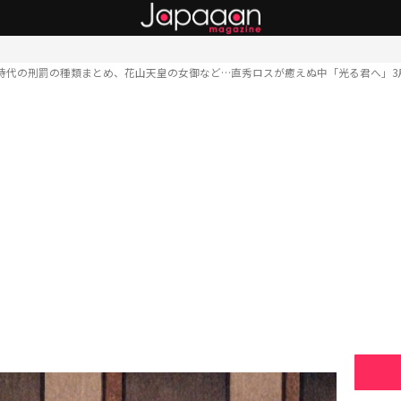
時代の刑罰の種類まとめ、花山天皇の女御など…直秀ロスが癒えぬ中「光る君へ」3