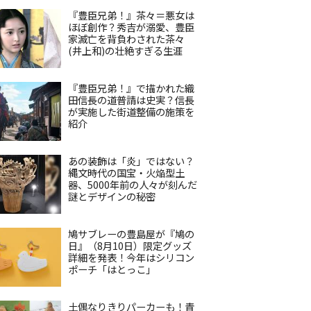
『豊臣兄弟！』茶々＝悪女は
ほぼ創作？秀吉が溺愛、豊臣
家滅亡を背負わされた茶々
(井上和)の壮絶すぎる生涯
『豊臣兄弟！』で描かれた織
田信長の道普請は史実？信長
が実施した街道整備の施策を
紹介
あの装飾は「炎」ではない？
縄文時代の国宝・火焔型土
器、5000年前の人々が刻んだ
謎とデザインの秘密
鳩サブレーの豊島屋が『鳩の
日』（8月10日）限定グッズ
詳細を発表！今年はシリコン
ポーチ「はとっこ」
土偶なりきりパーカーも！青