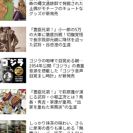
森の縄文遺跡群で発掘された
土偶がモチーフのキュートな
グッズが新発売
『豊臣兄弟！』小一郎の5万
の大軍に徹底抗戦！切腹覚悟
で長宗我部元親に降伏を迫っ
た武将・谷忠澄の生涯
ゴジラの咆哮で目覚める朝…
1954年公開『ゴジラ』の貴重
音源を搭載した「ゴジラ音声
目覚まし時計」が新発売
『豊臣兄弟！』で萩原護が演
じる武将・小堀正次とは？秀
長・秀吉・家康が重用、“出
家を重ねた実務派”の生涯
しっかり抹茶の味わい、さら
に果実の香りも楽しめる「無
糖フレーバー抹茶」ストロベ