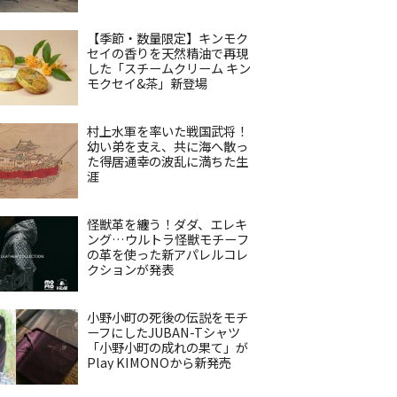
【季節・数量限定】キンモク
セイの香りを天然精油で再現
した「スチームクリーム キン
モクセイ&茶」新登場
村上水軍を率いた戦国武将！
幼い弟を支え、共に海へ散っ
た得居通幸の波乱に満ちた生
涯
怪獣革を纏う！ダダ、エレキ
ング…ウルトラ怪獣モチーフ
の革を使った新アパレルコレ
クションが発表
小野小町の死後の伝説をモチ
ーフにしたJUBAN-Tシャツ
「小野小町の成れの果て」が
Play KIMONOから新発売