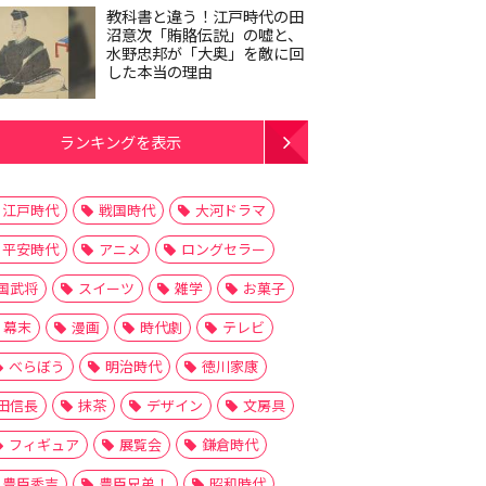
教科書と違う！江戸時代の田
沼意次「賄賂伝説」の嘘と、
水野忠邦が「大奥」を敵に回
した本当の理由
ランキングを表示
江戸時代
戦国時代
大河ドラマ
平安時代
アニメ
ロングセラー
国武将
スイーツ
雑学
お菓子
幕末
漫画
時代劇
テレビ
べらぼう
明治時代
徳川家康
田信長
抹茶
デザイン
文房具
フィギュア
展覧会
鎌倉時代
豊臣秀吉
豊臣兄弟！
昭和時代