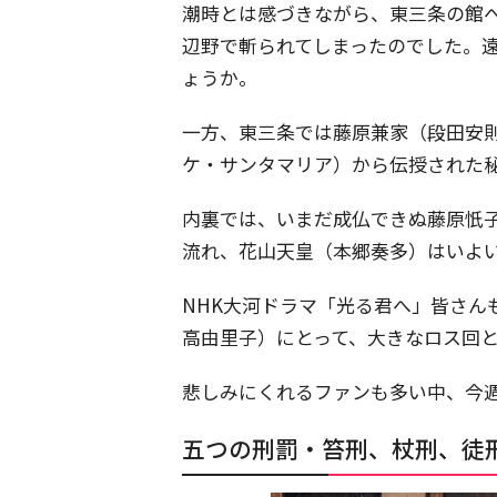
潮時とは感づきながら、東三条の館
辺野で斬られてしまったのでした。
ょうか。
一方、東三条では藤原兼家（段田安
ケ・サンタマリア）から伝授された
内裏では、いまだ成仏できぬ藤原忯
流れ、花山天皇（本郷奏多）はいよ
NHK大河ドラマ「光る君へ」皆さん
高由里子）にとって、大きなロス回
悲しみにくれるファンも多い中、今
五つの刑罰・笞刑、杖刑、徒