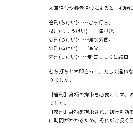
大宝律令や養老律令によると、犯罪
笞刑(ちけい)……むち打ち。
杖刑(じょうけい)……棒叩き。
徒刑(づけい)……強制労働。
流刑(るけい)……追放。
死刑(しけい)……斬首もしくは絞首
むち打ちと棒叩きって、大して違わ
りました。
【笞刑】身柄の拘束を必要とせず、
ました。
【杖刑】身柄を拘束され、執行判断
に時間がかかるため、それだけ長く