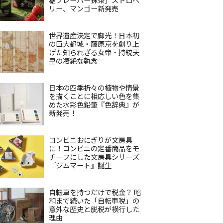
リー、マンゴー新発売
世界遺産決定で脚光！日本初
の巨大都城・藤原京を創り上
げた知られざる女帝・持統天
皇の凄絶な執念
日本の四季折々の植物や情景
を描くことに相応しい色を集
めた水彩色鉛筆『色辞典』が
新発売！
コンビニおにぎりが文房具
に！コンビニの定番商品をモ
チーフにした文房具シリーズ
『ジムマート』誕生
自転車を持つだけで税金？ 昭
和まで続いた「自転車税」の
意外な歴史と脱税が横行した
理由