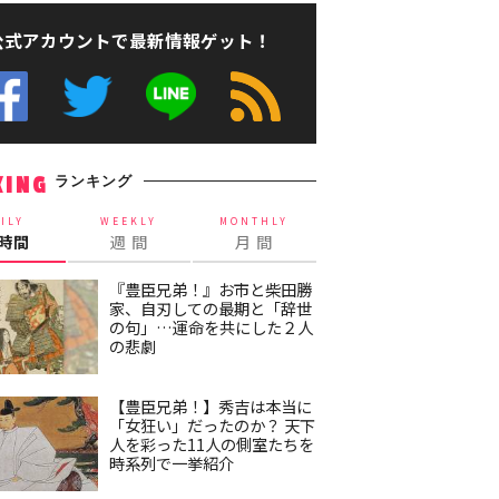
公式アカウントで最新情報ゲット！
ランキング
KING
ILY
WEEKLY
MONTHLY
4時間
週 間
月 間
『豊臣兄弟！』お市と柴田勝
家、自刃しての最期と「辞世
の句」…運命を共にした２人
の悲劇
【豊臣兄弟！】秀吉は本当に
「女狂い」だったのか？ 天下
人を彩った11人の側室たちを
時系列で一挙紹介