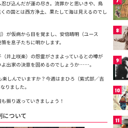
7
へ忍び込んだが運の尽き。流罪かと思いきや、鳥
遠くの国とは西方浄土、果たして海は見えるのでし
8
則）が仮病から目を覚まし、安倍晴明（ユース
秘策を息子たちに明かします。
子（井上咲楽）の怨霊がさまよっているとの噂が
9
いよ出家の決意を固めるのでしょうか……。
も楽しんでいますか？今週はまひろ（紫式部／吉
となりました。
10
週も振り返っていきましょう！
刑について
11