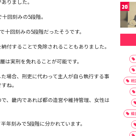
がありました。
20
で十回刻みの5段階。
まで十回刻みの5段階だったそうです。
を納付することで免除されることもありました。
裕層は実刑を免れることが可能です。
した場合、刑吏に代わって主人が自ら執行する事
戦
ですね。
ので、畿内であれば都の造営や維持管理、女性は
織
て半年刻みで5段階に分かれています。