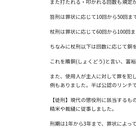
また打たれる・叩かれる回数も規定
笞刑は罪状に応じて10回から50回ま
杖刑は罪状に応じて60回から100回
ちなみに杖刑以下は回数に応じて銅
これを贖銅(しょくどう)と言い、富
また、使用人が主人に対して罪を犯
例もありました。半ば公認のリンチ
【徒刑】現代の懲役刑に該当するも
精米や裁縫に従事しました。
刑期は1年から3年まで、罪状によっ