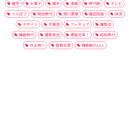
雑学
お菓子
幕末
漫画
時代劇
テレビ
べらぼう
明治時代
徳川家康
織田信長
抹茶
デザイン
文房具
フィギュア
展覧会
鎌倉時代
豊臣秀吉
豊臣兄弟！
昭和時代
光る君へ
葛飾北斎
鎌倉殿の13人