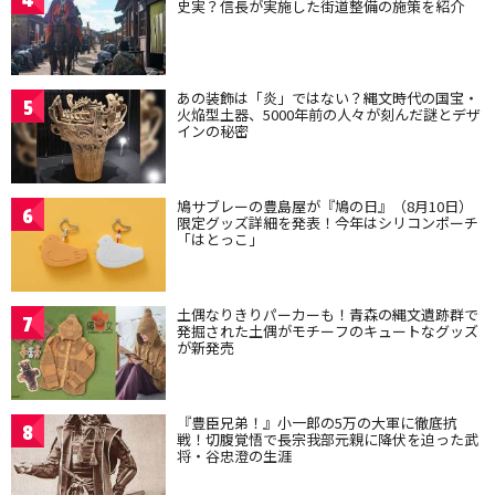
史実？信長が実施した街道整備の施策を紹介
あの装飾は「炎」ではない？縄文時代の国宝・
5
火焔型土器、5000年前の人々が刻んだ謎とデザ
インの秘密
鳩サブレーの豊島屋が『鳩の日』（8月10日）
6
限定グッズ詳細を発表！今年はシリコンポーチ
「はとっこ」
土偶なりきりパーカーも！青森の縄文遺跡群で
7
発掘された土偶がモチーフのキュートなグッズ
が新発売
『豊臣兄弟！』小一郎の5万の大軍に徹底抗
8
戦！切腹覚悟で長宗我部元親に降伏を迫った武
将・谷忠澄の生涯