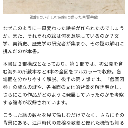
鵜飼にいそしむ白象に乗った普賢菩薩
なぜこのように一風変わった絵巻が作られたのでしょう
か。また、それぞれの絵は何を意味しているのか？文
学、美術史、歴史学の研究者が集まり、その謎の解明に
挑んだのが本書。
本書は２部構成となっており、第１部では、初公開を含
む海外の所蔵本など4本の全図をフルカラーで収録。各
場面を分かりやすく解説。後半の第２部では、「戯画図
巻」の成立の謎や、各場面の文化的背景を解き明かし、
さらにこの作品がどのように発展していったのかを考察
する論考が収録されています。
こうした絵の数々を見て愉しむだけでなく、さらにその
背景にある、江戸時代の豊穣な教養と優れた機智も知る