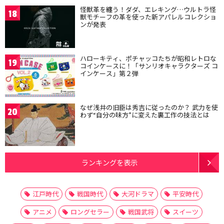
怪獣革を纏う！ダダ、エレキング…ウルトラ怪
18
獣モチーフの革を使った新アパレルコレクショ
ンが発表
ハローキティ、ポチャッコたちが昭和レトロな
19
コインケースに！「サンリオキャラクターズ コ
インケース」第２弾
なぜ浅井の旧臣は秀吉に従ったのか？ 武力を使
20
わず“自分の味方”に変えた裏工作の技法とは
ランキングを表示
江戸時代
戦国時代
大河ドラマ
平安時代
アニメ
ロングセラー
戦国武将
スイーツ