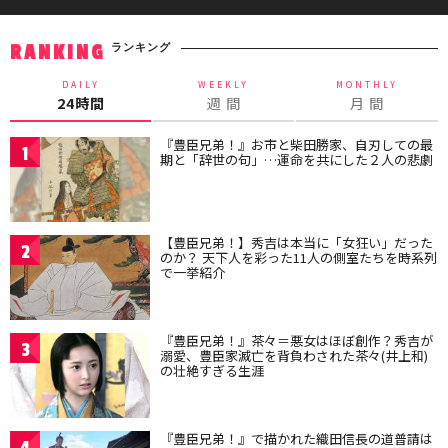
ランキング
RANKING
DAILY
WEEKLY
MONTHLY
24時間
週 間
月 間
『豊臣兄弟！』お市と柴田勝家、自刃しての最
1
期と「辞世の句」…運命を共にした２人の悲劇
【豊臣兄弟！】秀吉は本当に「女狂い」だった
2
のか？ 天下人を彩った11人の側室たちを時系列
で一挙紹介
『豊臣兄弟！』茶々＝悪女はほぼ創作？秀吉が
3
溺愛、豊臣家滅亡を背負わされた茶々(井上和)
の壮絶すぎる生涯
『豊臣兄弟！』で描かれた織田信長の道普請は
4