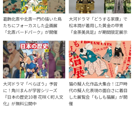
葛飾北斎や北斎一門の描いた鳥
大河ドラマ「どうする家康」で
たちにフォーカスした企画展
松本潤が着用した黄金の甲冑
「北斎バードパーク」が開催
『金荼美具足』が期間限定展示
大河ドラマ「べらぼう」予習
猫の擬人化作品大集合！江戸時
に！角川まんが学習シリーズ
代の擬人化表現の面白さに着目
『日本の歴史10巻 花咲く町人文
した展覧会「もしも猫展」が開
化』が無料公開中
催