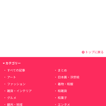
トップに戻る
カテゴリー
すべての記事
まとめ
アート
日本画・浮世絵
ファッション
着物・和服
雑貨・インテリア
和雑貨
グルメ
和菓子
観光・地域
エンタメ