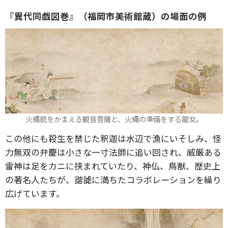
『異代同戯図巻』（福岡市美術館蔵）の場面の例
火縄銃をかまえる観音菩薩と、火縄の準備をする龍女。
この他にも殺生を禁じた釈迦は水辺で漁にいそしみ、怪
力無双の弁慶は小さな一寸法師に追い回され、威厳ある
雷神は足をカニに挟まれていたり、神仏、鳥獣、歴史上
の著名人たちが、諧謔に満ちたコラボレーションを繰り
広げています。