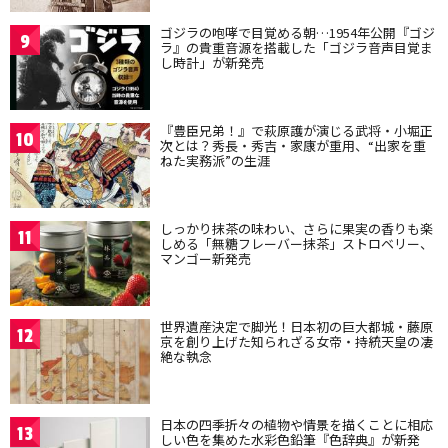
ゴジラの咆哮で目覚める朝…1954年公開『ゴジ
9
ラ』の貴重音源を搭載した「ゴジラ音声目覚ま
し時計」が新発売
『豊臣兄弟！』で萩原護が演じる武将・小堀正
10
次とは？秀長・秀吉・家康が重用、“出家を重
ねた実務派”の生涯
しっかり抹茶の味わい、さらに果実の香りも楽
11
しめる「無糖フレーバー抹茶」ストロベリー、
マンゴー新発売
世界遺産決定で脚光！日本初の巨大都城・藤原
12
京を創り上げた知られざる女帝・持統天皇の凄
絶な執念
日本の四季折々の植物や情景を描くことに相応
13
しい色を集めた水彩色鉛筆『色辞典』が新発