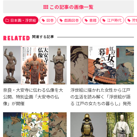
この記事の画像一覧
日本画・浮世絵
図巻
戯画図巻
書籍
江戸時代
狩
関連する記事
RELATED
奈良・大安寺に伝わる仏像を大
浮世絵に描かれた女性から江戸
公開、特別企画「大安寺の仏
の生活を読み解く「浮世絵が語
像」が開催
る 江戸の女たちの暮らし」発売