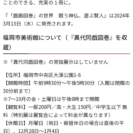
ことのできる、充実の１冊に。
『「戯画図巻」の世界 競う神仏、遊ぶ賢人』は2024年
3月13日（水）に発売されます。
福岡市美術館について（『異代同戯図巻』を収
蔵）
※「異代同戯図巻」の常設展示はしていません
【住所】福岡市中央区大濠公園1-6
【開館時間】午前9時30分～午後5時30分（入館は閉館の
30分前まで）
※7～10月の金・土曜日は午後8時まで開館
【観覧料】一般200円／高・大生 150円／中学生以下 無
料（特別展は展覧会によって料金が異なります）
【休館日】月曜日（祝日・振替休日の場合は直後の平
日）、12月28日～1月4日