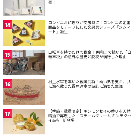
売！
コンビニおにぎりが文房具に！コンビニの定番
14
商品をモチーフにした文房具シリーズ『ジムマ
ート』誕生
自転車を持つだけで税金？ 昭和まで続いた「自
15
転車税」の意外な歴史と脱税が横行した理由
村上水軍を率いた戦国武将！幼い弟を支え、共
16
に海へ散った得居通幸の波乱に満ちた生涯
【季節・数量限定】キンモクセイの香りを天然
17
精油で再現した「スチームクリーム キンモクセ
イ&茶」新登場