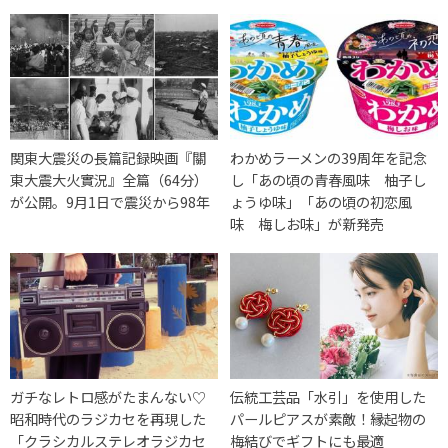
関東大震災の長篇記録映画『關
わかめラーメンの39周年を記念
東大震大火實況』全篇（64分）
し「あの頃の青春風味 柚子し
が公開。9月1日で震災から98年
ょうゆ味」「あの頃の初恋風
味 梅しお味」が新発売
ガチなレトロ感がたまんない♡
伝統工芸品「水引」を使用した
昭和時代のラジカセを再現した
パールピアスが素敵！縁起物の
「クラシカルステレオラジカセ
梅結びでギフトにも最適