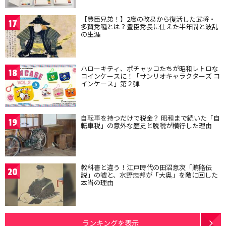
【豊臣兄弟！】2度の改易から復活した武将・
17
多賀秀種とは？豊臣秀長に仕えた半年間と波乱
の生涯
ハローキティ、ポチャッコたちが昭和レトロな
18
コインケースに！「サンリオキャラクターズ コ
インケース」第２弾
自転車を持つだけで税金？ 昭和まで続いた「自
19
転車税」の意外な歴史と脱税が横行した理由
教科書と違う！江戸時代の田沼意次「賄賂伝
20
説」の嘘と、水野忠邦が「大奥」を敵に回した
本当の理由
ランキングを表示