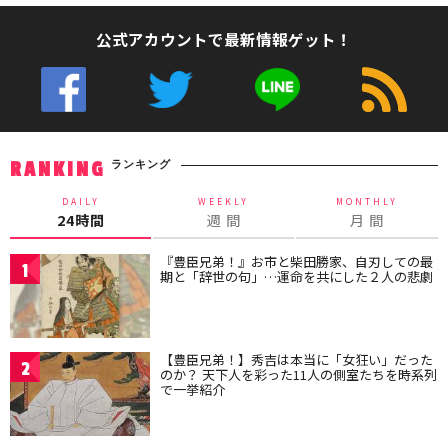
公式アカウントで最新情報ゲット！
ランキング
RANKING
DAILY
WEEKLY
MONTHLY
24時間
週 間
月 間
『豊臣兄弟！』お市と柴田勝家、自刃しての最
1
期と「辞世の句」…運命を共にした２人の悲劇
【豊臣兄弟！】秀吉は本当に「女狂い」だった
2
のか？ 天下人を彩った11人の側室たちを時系列
で一挙紹介