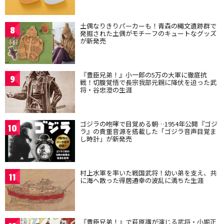
土偶なりきりパーカーも！青森の縄文遺跡群で
8
発掘された土偶がモチーフのキュートなグッズ
が新発売
『豊臣兄弟！』小一郎の5万の大軍に徹底抗
9
戦！切腹覚悟で長宗我部元親に降伏を迫った武
将・谷忠澄の生涯
ゴジラの咆哮で目覚める朝…1954年公開『ゴジ
10
ラ』の貴重音源を搭載した「ゴジラ音声目覚ま
し時計」が新発売
村上水軍を率いた戦国武将！幼い弟を支え、共
11
に海へ散った得居通幸の波乱に満ちた生涯
『豊臣兄弟！』で萩原護が演じる武将・小堀正