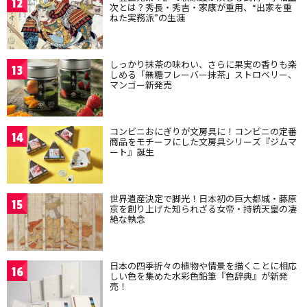
12
次とは？秀長・秀吉・家康が重用、“出家を重
ねた実務派”の生涯
しっかり抹茶の味わい、さらに果実の香りも楽
13
しめる「無糖フレーバー抹茶」ストロベリー、
マンゴー新発売
コンビニおにぎりが文房具に！コンビニの定番
14
商品をモチーフにした文房具シリーズ『ジムマ
ート』誕生
世界遺産決定で脚光！日本初の巨大都城・藤原
15
京を創り上げた知られざる女帝・持統天皇の凄
絶な執念
日本の四季折々の植物や情景を描くことに相応
16
しい色を集めた水彩色鉛筆『色辞典』が新発
売！