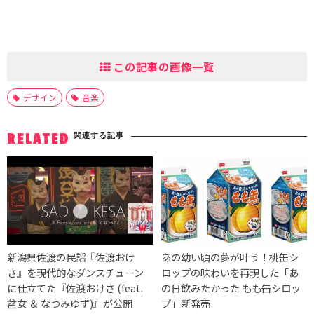
この記事の画像一覧
デザイン
音楽
関連する記事
RELATED
新潟県佐渡の民謡『佐渡おけ
あの幼い頃の夢が叶う！桃缶シ
さ』を現代的なダンスチューン
ロップの味わいを再現した「あ
に仕立てた『佐渡おけさ (feat.
の日飲みたかった もも缶シロッ
盆女 ＆ なつみゆず)』が公開
プ」新発売