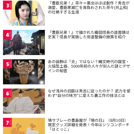
『豊臣兄弟！』茶々＝悪女はほぼ創作？秀吉が
3
溺愛、豊臣家滅亡を背負わされた茶々(井上和)
の壮絶すぎる生涯
『豊臣兄弟！』で描かれた織田信長の道普請は
4
史実？信長が実施した街道整備の施策を紹介
あの装飾は「炎」ではない？縄文時代の国宝・
5
火焔型土器、5000年前の人々が刻んだ謎とデザ
インの秘密
なぜ浅井の旧臣は秀吉に従ったのか？ 武力を使
6
わず“自分の味方”に変えた裏工作の技法とは
鳩サブレーの豊島屋が『鳩の日』（8月10日）
7
限定グッズ詳細を発表！今年はシリコンポーチ
「はとっこ」