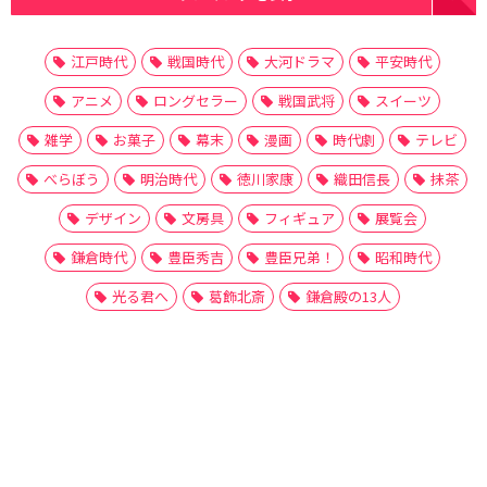
江戸時代
戦国時代
大河ドラマ
平安時代
アニメ
ロングセラー
戦国武将
スイーツ
雑学
お菓子
幕末
漫画
時代劇
テレビ
べらぼう
明治時代
徳川家康
織田信長
抹茶
デザイン
文房具
フィギュア
展覧会
鎌倉時代
豊臣秀吉
豊臣兄弟！
昭和時代
光る君へ
葛飾北斎
鎌倉殿の13人