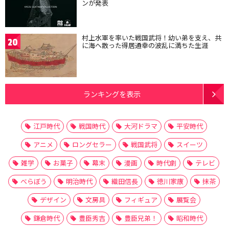
ンが発表
村上水軍を率いた戦国武将！幼い弟を支え、共
20
に海へ散った得居通幸の波乱に満ちた生涯
ランキングを表示
江戸時代
戦国時代
大河ドラマ
平安時代
アニメ
ロングセラー
戦国武将
スイーツ
雑学
お菓子
幕末
漫画
時代劇
テレビ
べらぼう
明治時代
織田信長
徳川家康
抹茶
デザイン
文房具
フィギュア
展覧会
鎌倉時代
豊臣秀吉
豊臣兄弟！
昭和時代