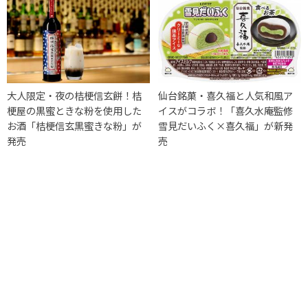
大人限定・夜の桔梗信玄餅！桔
仙台銘菓・喜久福と人気和風ア
梗屋の黒蜜ときな粉を使用した
イスがコラボ！「喜久水庵監修
お酒「桔梗信玄黒蜜きな粉」が
雪見だいふく×喜久福」が新発
発売
売