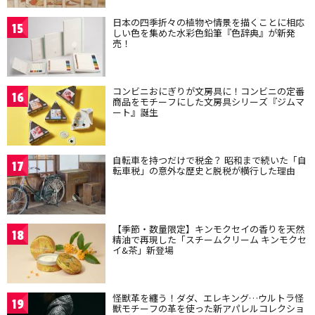
日本の四季折々の植物や情景を描くことに相応
15
しい色を集めた水彩色鉛筆『色辞典』が新発
売！
コンビニおにぎりが文房具に！コンビニの定番
16
商品をモチーフにした文房具シリーズ『ジムマ
ート』誕生
自転車を持つだけで税金？ 昭和まで続いた「自
17
転車税」の意外な歴史と脱税が横行した理由
【季節・数量限定】キンモクセイの香りを天然
18
精油で再現した「スチームクリーム キンモクセ
イ&茶」新登場
怪獣革を纏う！ダダ、エレキング…ウルトラ怪
19
獣モチーフの革を使った新アパレルコレクショ