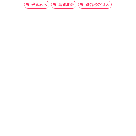
光る君へ
葛飾北斎
鎌倉殿の13人