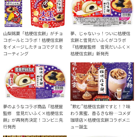
山梨銘菓「桔梗信玄餅」がチョ
夢、じゃないっ！ついに桔梗信
コボールとコラボ！桔梗信玄餅
玄餅と雪見だいふくがコラボ
をイメージしたチョコでグミを
『桔梗屋監修 雪見だいふく×
コーティング
桔梗信玄餅』新発売
夢のようなコラボ商品『桔梗屋
”飲む”桔梗信玄餅ですと！？味
監修 雪見だいふく×桔梗信玄
わう黒蜜、香るきな粉…コメダ
餅』が再発売決定！コンビニ先
珈琲店×桔梗信玄餅コラボメニ
行発売
ュー誕生