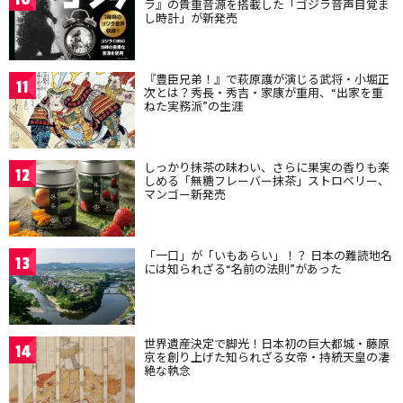
ラ』の貴重音源を搭載した「ゴジラ音声目覚ま
し時計」が新発売
『豊臣兄弟！』で萩原護が演じる武将・小堀正
11
次とは？秀長・秀吉・家康が重用、“出家を重
ねた実務派”の生涯
しっかり抹茶の味わい、さらに果実の香りも楽
12
しめる「無糖フレーバー抹茶」ストロベリー、
マンゴー新発売
「一口」が「いもあらい」！？ 日本の難読地名
13
には知られざる“名前の法則”があった
世界遺産決定で脚光！日本初の巨大都城・藤原
14
京を創り上げた知られざる女帝・持統天皇の凄
絶な執念