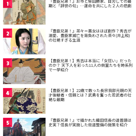
『豊臣兄弟！』お市と柴田勝家、自刃しての最
1
期と「辞世の句」…運命を共にした２人の悲劇
『豊臣兄弟！』茶々＝悪女はほぼ創作？秀吉が
2
溺愛、豊臣家滅亡を背負わされた茶々(井上和)
の壮絶すぎる生涯
【豊臣兄弟！】秀吉は本当に「女狂い」だった
3
のか？ 天下人を彩った11人の側室たちを時系列
で一挙紹介
【豊臣兄弟！】22歳で散った長宗我部元親の天
4
才後継者・信親とは？武勇を奮った若武者の壮
絶な最期
『豊臣兄弟！』で描かれた織田信長の道普請は
5
史実？信長が実施した街道整備の施策を紹介