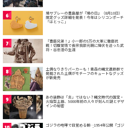
鳩サブレーの豊島屋が『鳩の日』（8月10日）
6
限定グッズ詳細を発表！今年はシリコンポーチ
「はとっこ」
『豊臣兄弟！』小一郎の5万の大軍に徹底抗
7
戦！切腹覚悟で長宗我部元親に降伏を迫った武
将・谷忠澄の生涯
土偶なりきりパーカーも！青森の縄文遺跡群で
8
発掘された土偶がモチーフのキュートなグッズ
が新発売
あの装飾は「炎」ではない？縄文時代の国宝・
9
火焔型土器、5000年前の人々が刻んだ謎とデザ
インの秘密
ゴジラの咆哮で目覚める朝…1954年公開『ゴジ
10