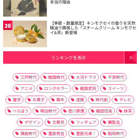
本当の理由
【季節・数量限定】キンモクセイの香りを天然
20
精油で再現した「スチームクリーム キンモクセ
イ&茶」新登場
ランキングを表示
江戸時代
戦国時代
大河ドラマ
平安時代
アニメ
ロングセラー
戦国武将
スイーツ
雑学
お菓子
幕末
漫画
時代劇
テレビ
べらぼう
明治時代
徳川家康
織田信長
抹茶
デザイン
文房具
フィギュア
展覧会
鎌倉時代
豊臣秀吉
豊臣兄弟！
昭和時代