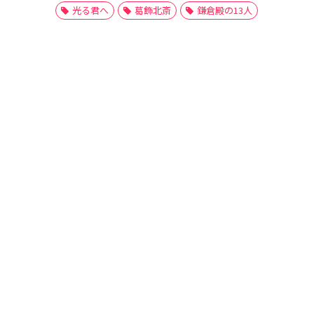
光る君へ
葛飾北斎
鎌倉殿の13人