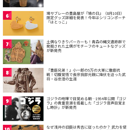
鳩サブレーの豊島屋が『鳩の日』（8月10日）
6
限定グッズ詳細を発表！今年はシリコンポーチ
「はとっこ」
土偶なりきりパーカーも！青森の縄文遺跡群で
7
発掘された土偶がモチーフのキュートなグッズ
が新発売
『豊臣兄弟！』小一郎の5万の大軍に徹底抗
8
戦！切腹覚悟で長宗我部元親に降伏を迫った武
将・谷忠澄の生涯
ゴジラの咆哮で目覚める朝…1954年公開『ゴジ
9
ラ』の貴重音源を搭載した「ゴジラ音声目覚ま
し時計」が新発売
なぜ浅井の旧臣は秀吉に従ったのか？ 武力を使
10