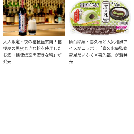
大人限定・夜の桔梗信玄餅！桔
仙台銘菓・喜久福と人気和風ア
梗屋の黒蜜ときな粉を使用した
イスがコラボ！「喜久水庵監修
お酒「桔梗信玄黒蜜きな粉」が
雪見だいふく×喜久福」が新発
発売
売