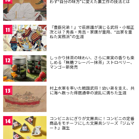
わず“自分の味方”に変えた裏工作の技法とは
『豊臣兄弟！』で萩原護が演じる武将・小堀正
11
次とは？秀長・秀吉・家康が重用、“出家を重
ねた実務派”の生涯
しっかり抹茶の味わい、さらに果実の香りも楽
12
しめる「無糖フレーバー抹茶」ストロベリー、
マンゴー新発売
村上水軍を率いた戦国武将！幼い弟を支え、共
13
に海へ散った得居通幸の波乱に満ちた生涯
コンビニおにぎりが文房具に！コンビニの定番
14
商品をモチーフにした文房具シリーズ『ジムマ
ート』誕生