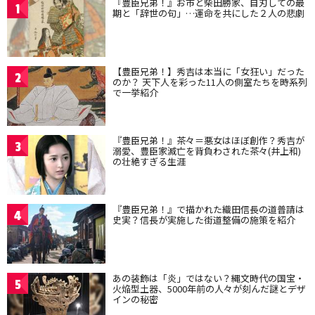
『豊臣兄弟！』お市と柴田勝家、自刃しての最
1
期と「辞世の句」…運命を共にした２人の悲劇
【豊臣兄弟！】秀吉は本当に「女狂い」だった
2
のか？ 天下人を彩った11人の側室たちを時系列
で一挙紹介
『豊臣兄弟！』茶々＝悪女はほぼ創作？秀吉が
3
溺愛、豊臣家滅亡を背負わされた茶々(井上和)
の壮絶すぎる生涯
『豊臣兄弟！』で描かれた織田信長の道普請は
4
史実？信長が実施した街道整備の施策を紹介
あの装飾は「炎」ではない？縄文時代の国宝・
5
火焔型土器、5000年前の人々が刻んだ謎とデザ
インの秘密