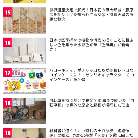
世界遺産決定で脚光！日本初の巨大都城・藤原
15
京を創り上げた知られざる女帝・持統天皇の凄
絶な執念
日本の四季折々の植物や情景を描くことに相応
16
しい色を集めた水彩色鉛筆『色辞典』が新発
売！
ハローキティ、ポチャッコたちが昭和レトロな
17
コインケースに！「サンリオキャラクターズ コ
インケース」第２弾
自転車を持つだけで税金？ 昭和まで続いた「自
18
転車税」の意外な歴史と脱税が横行した理由
教科書と違う！江戸時代の田沼意次「賄賂伝
19
説」の嘘と、水野忠邦が「大奥」を敵に回した