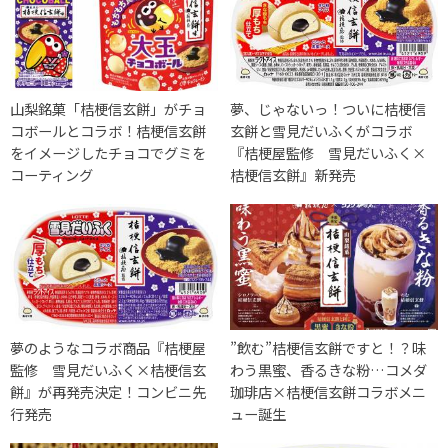
山梨銘菓「桔梗信玄餅」がチョ
夢、じゃないっ！ついに桔梗信
コボールとコラボ！桔梗信玄餅
玄餅と雪見だいふくがコラボ
をイメージしたチョコでグミを
『桔梗屋監修 雪見だいふく×
コーティング
桔梗信玄餅』新発売
夢のようなコラボ商品『桔梗屋
”飲む”桔梗信玄餅ですと！？味
監修 雪見だいふく×桔梗信玄
わう黒蜜、香るきな粉…コメダ
餅』が再発売決定！コンビニ先
珈琲店×桔梗信玄餅コラボメニ
行発売
ュー誕生