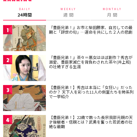
DAILY
WEEKLY
MONTHLY
24時間
週 間
月 間
『豊臣兄弟！』お市と柴田勝家、自刃しての最
1
期と「辞世の句」…運命を共にした２人の悲劇
『豊臣兄弟！』茶々＝悪女はほぼ創作？秀吉が
2
溺愛、豊臣家滅亡を背負わされた茶々(井上和)
の壮絶すぎる生涯
【豊臣兄弟！】秀吉は本当に「女狂い」だった
3
のか？ 天下人を彩った11人の側室たちを時系列
で一挙紹介
【豊臣兄弟！】22歳で散った長宗我部元親の天
4
才後継者・信親とは？武勇を奮った若武者の壮
絶な最期