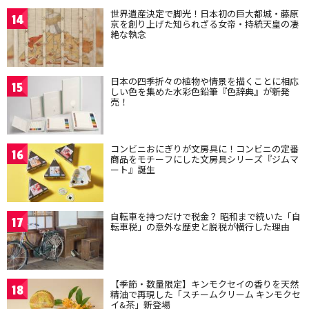
世界遺産決定で脚光！日本初の巨大都城・藤原
14
京を創り上げた知られざる女帝・持統天皇の凄
絶な執念
日本の四季折々の植物や情景を描くことに相応
15
しい色を集めた水彩色鉛筆『色辞典』が新発
売！
コンビニおにぎりが文房具に！コンビニの定番
16
商品をモチーフにした文房具シリーズ『ジムマ
ート』誕生
自転車を持つだけで税金？ 昭和まで続いた「自
17
転車税」の意外な歴史と脱税が横行した理由
【季節・数量限定】キンモクセイの香りを天然
18
精油で再現した「スチームクリーム キンモクセ
イ&茶」新登場