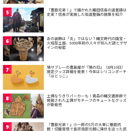
『豊臣兄弟！』で描かれた織田信長の道普請は
5
史実？信長が実施した街道整備の施策を紹介
あの装飾は「炎」ではない？縄文時代の国宝・
6
火焔型土器、5000年前の人々が刻んだ謎とデザ
インの秘密
鳩サブレーの豊島屋が『鳩の日』（8月10日）
7
限定グッズ詳細を発表！今年はシリコンポーチ
「はとっこ」
土偶なりきりパーカーも！青森の縄文遺跡群で
8
発掘された土偶がモチーフのキュートなグッズ
が新発売
『豊臣兄弟！』小一郎の5万の大軍に徹底抗
9
戦！切腹覚悟で長宗我部元親に降伏を迫った武