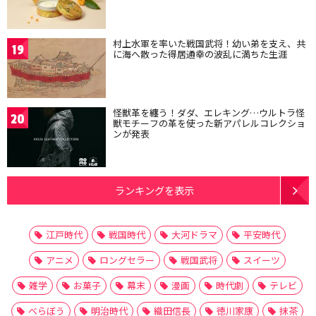
村上水軍を率いた戦国武将！幼い弟を支え、共
19
に海へ散った得居通幸の波乱に満ちた生涯
怪獣革を纏う！ダダ、エレキング…ウルトラ怪
20
獣モチーフの革を使った新アパレルコレクショ
ンが発表
ランキングを表示
江戸時代
戦国時代
大河ドラマ
平安時代
アニメ
ロングセラー
戦国武将
スイーツ
雑学
お菓子
幕末
漫画
時代劇
テレビ
べらぼう
明治時代
織田信長
徳川家康
抹茶