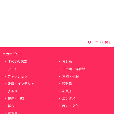
トップに戻る
カテゴリー
すべての記事
まとめ
アート
日本画・浮世絵
ファッション
着物・和服
雑貨・インテリア
和雑貨
グルメ
和菓子
観光・地域
エンタメ
暮らし
歴史・文化
古写真