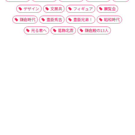
デザイン
文房具
フィギュア
展覧会
鎌倉時代
豊臣秀吉
豊臣兄弟！
昭和時代
光る君へ
葛飾北斎
鎌倉殿の13人