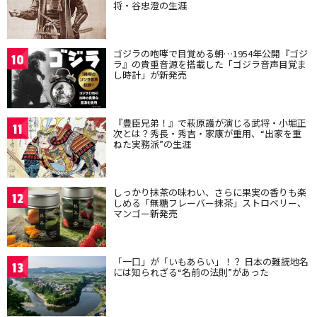
将・谷忠澄の生涯
ゴジラの咆哮で目覚める朝…1954年公開『ゴジ
10
ラ』の貴重音源を搭載した「ゴジラ音声目覚ま
し時計」が新発売
『豊臣兄弟！』で萩原護が演じる武将・小堀正
11
次とは？秀長・秀吉・家康が重用、“出家を重
ねた実務派”の生涯
しっかり抹茶の味わい、さらに果実の香りも楽
12
しめる「無糖フレーバー抹茶」ストロベリー、
マンゴー新発売
「一口」が「いもあらい」！？ 日本の難読地名
13
には知られざる“名前の法則”があった