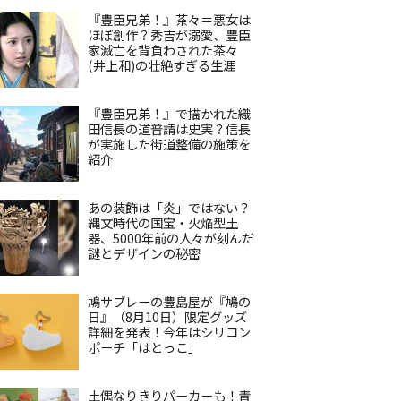
『豊臣兄弟！』茶々＝悪女は
ほぼ創作？秀吉が溺愛、豊臣
家滅亡を背負わされた茶々
(井上和)の壮絶すぎる生涯
『豊臣兄弟！』で描かれた織
田信長の道普請は史実？信長
が実施した街道整備の施策を
紹介
あの装飾は「炎」ではない？
縄文時代の国宝・火焔型土
器、5000年前の人々が刻んだ
謎とデザインの秘密
鳩サブレーの豊島屋が『鳩の
日』（8月10日）限定グッズ
詳細を発表！今年はシリコン
ポーチ「はとっこ」
土偶なりきりパーカーも！青