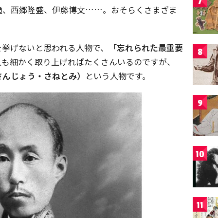
7
通、西郷隆盛、伊藤博文……。おそらくさまざま
を挙げないと思われる人物で、
「忘れられた最重要
8
人も細かく取り上げればたくさんいるのですが、
さんじょう・さねとみ）
という人物です。
9
10
11