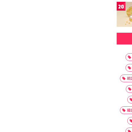
20
戦
織