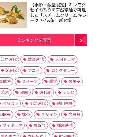
【季節・数量限定】キンモク
セイの香りを天然精油で再現
した「スチームクリーム キン
モクセイ&茶」新登場
ランキングを表示
江戸時代
戦国時代
大河ドラマ
平安時代
アニメ
ロングセラー
国武将
スイーツ
雑学
お菓子
幕末
漫画
時代劇
テレビ
べらぼう
明治時代
徳川家康
田信長
抹茶
デザイン
文房具
フィギュア
展覧会
鎌倉時代
豊臣秀吉
豊臣兄弟！
昭和時代