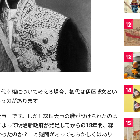
12
13
14
歴代宰相について考える場合、
初代は伊藤博文とい
いうのがあります。
大臣」
です。しかし総理大臣の職が設けられたのは
15
によって
明治新政府が発足してからの18年間、総
かったのか？
と疑問があってもおかしくはあり