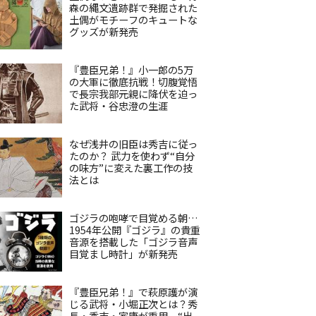
森の縄文遺跡群で発掘された
土偶がモチーフのキュートな
グッズが新発売
『豊臣兄弟！』小一郎の5万
の大軍に徹底抗戦！切腹覚悟
で長宗我部元親に降伏を迫っ
た武将・谷忠澄の生涯
なぜ浅井の旧臣は秀吉に従っ
たのか？ 武力を使わず“自分
の味方”に変えた裏工作の技
法とは
ゴジラの咆哮で目覚める朝…
1954年公開『ゴジラ』の貴重
音源を搭載した「ゴジラ音声
目覚まし時計」が新発売
『豊臣兄弟！』で萩原護が演
じる武将・小堀正次とは？秀
長・秀吉・家康が重用、“出