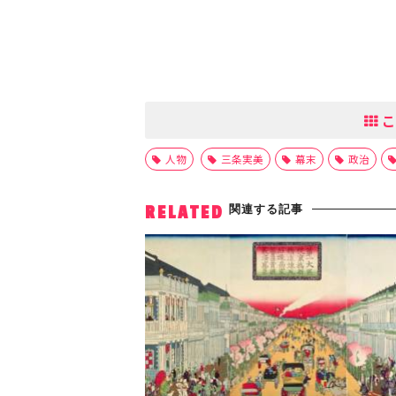
こ
人物
三条実美
幕末
政治
関連する記事
RELATED