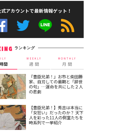
公式アカウントで最新情報ゲット！
ランキング
KING
ILY
WEEKLY
MONTHLY
4時間
週 間
月 間
『豊臣兄弟！』お市と柴田勝
家、自刃しての最期と「辞世
の句」…運命を共にした２人
の悲劇
【豊臣兄弟！】秀吉は本当に
「女狂い」だったのか？ 天下
人を彩った11人の側室たちを
時系列で一挙紹介