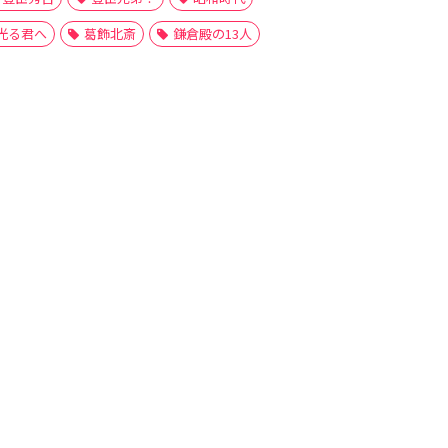
光る君へ
葛飾北斎
鎌倉殿の13人