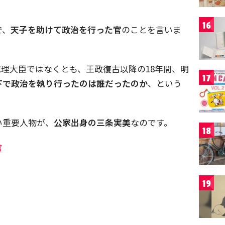
16
で、
天子を助けて政治を行った官
のことを言いま
理大臣ではなくとも、王政復古以降の18年間、明
17
下で政治を執り行ったのは誰だったのか
、という
い重要人物が、
公家出身の三条実美
なのです。
18
倉
19