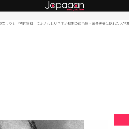
博文よりも「初代宰相」にふさわしい？明治初期の政治家・三条実美は隠れた大物