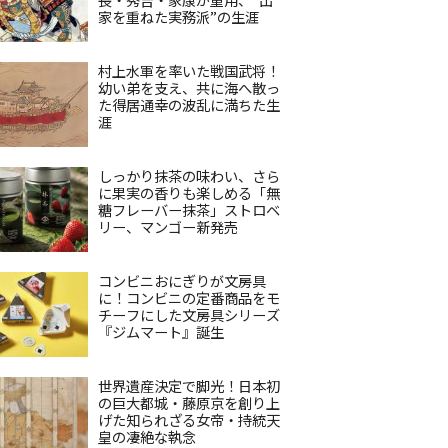
家を重ねた実務派”の生涯
村上水軍を率いた戦国武将！
幼い弟を支え、共に海へ散っ
た得居通幸の波乱に満ちた生
涯
しっかり抹茶の味わい、さら
に果実の香りも楽しめる「無
糖フレーバー抹茶」ストロベ
リー、マンゴー新発売
コンビニおにぎりが文房具
に！コンビニの定番商品をモ
チーフにした文房具シリーズ
『ジムマート』誕生
世界遺産決定で脚光！日本初
の巨大都城・藤原京を創り上
げた知られざる女帝・持統天
皇の凄絶な執念