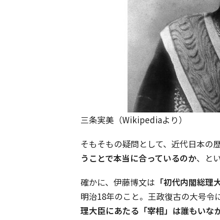
三条実美（Wikipediaより）
そもそもの疑問として、近代日本の
うことで本当に合っているのか
、と
確かに、伊藤博文は
「初代内閣総理
明治18年のこと。王政復古の大号令
理大臣にあたる「宰相」は誰もいな