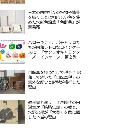
日本の四季折々の植物や情景
を描くことに相応しい色を集
めた水彩色鉛筆『色辞典』が
新発売！
ハローキティ、ポチャッコた
ちが昭和レトロなコインケー
スに！「サンリオキャラクタ
ーズ コインケース」第２弾
自転車を持つだけで税金？ 昭
和まで続いた「自転車税」の
意外な歴史と脱税が横行した
理由
教科書と違う！江戸時代の田
沼意次「賄賂伝説」の嘘と、
水野忠邦が「大奥」を敵に回
した本当の理由