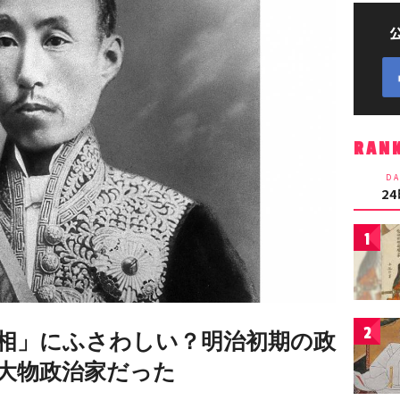
RAN
DA
2
1
2
相」にふさわしい？明治初期の政
大物政治家だった