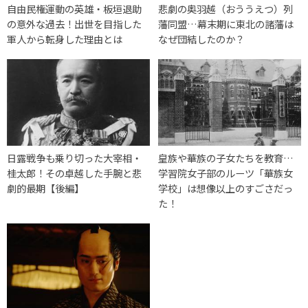
自由民権運動の英雄・板垣退助
悲劇の奥羽越（おううえつ）列
の意外な過去！出世を目指した
藩同盟…幕末期に東北の諸藩は
軍人から転身した理由とは
なぜ団結したのか？
日露戦争も乗り切った大宰相・
皇族や華族の子女たちを教育…
桂太郎！その卓越した手腕と悲
学習院女子部のルーツ「華族女
劇的最期【後編】
学校」は想像以上のすごさだっ
た！