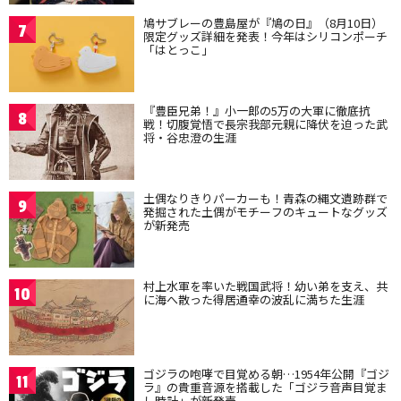
鳩サブレーの豊島屋が『鳩の日』（8月10日）
7
限定グッズ詳細を発表！今年はシリコンポーチ
「はとっこ」
『豊臣兄弟！』小一郎の5万の大軍に徹底抗
8
戦！切腹覚悟で長宗我部元親に降伏を迫った武
将・谷忠澄の生涯
土偶なりきりパーカーも！青森の縄文遺跡群で
9
発掘された土偶がモチーフのキュートなグッズ
が新発売
村上水軍を率いた戦国武将！幼い弟を支え、共
10
に海へ散った得居通幸の波乱に満ちた生涯
ゴジラの咆哮で目覚める朝…1954年公開『ゴジ
11
ラ』の貴重音源を搭載した「ゴジラ音声目覚ま
し時計」が新発売