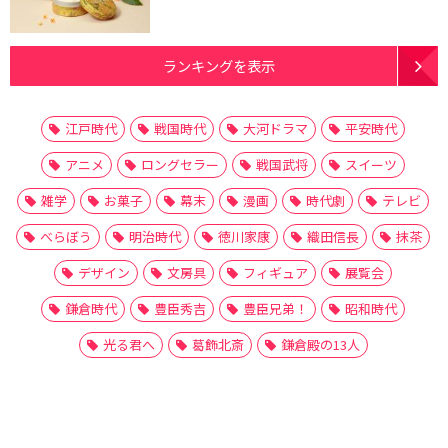
ランキングを表示
江戸時代
戦国時代
大河ドラマ
平安時代
アニメ
ロングセラー
戦国武将
スイーツ
雑学
お菓子
幕末
漫画
時代劇
テレビ
べらぼう
明治時代
徳川家康
織田信長
抹茶
デザイン
文房具
フィギュア
展覧会
鎌倉時代
豊臣秀吉
豊臣兄弟！
昭和時代
光る君へ
葛飾北斎
鎌倉殿の13人