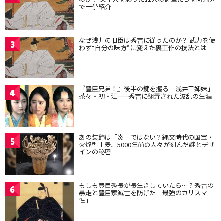
で一挙紹介
なぜ浅井の旧臣は秀吉に従ったのか？ 武力を使
3
わず“自分の味方”に変えた裏工作の技法とは
『豊臣兄弟！』後半の鍵を握る「浅井三姉妹」
4
茶々・初・江——秀吉に翻弄された波乱の生涯
あの装飾は「炎」ではない？縄文時代の国宝・
5
火焔型土器、5000年前の人々が刻んだ謎とデザ
インの秘密
もしも豊臣秀長が長生きしていたら…？秀吉の
6
暴走と豊臣家滅亡を防げた「最強のカリスマ
性」