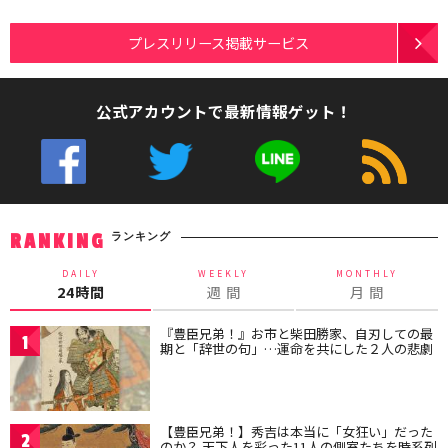
プレスリリース掲載サービス
公式アカウントで最新情報ゲット！
ランキング
RANKING
DAILY
WEEKLY
MONTHLY
24時間
週 間
月 間
『豊臣兄弟！』お市と柴田勝家、自刃しての最
1
期と「辞世の句」…運命を共にした２人の悲劇
【豊臣兄弟！】秀吉は本当に「女狂い」だった
2
のか？ 天下人を彩った11人の側室たちを時系列