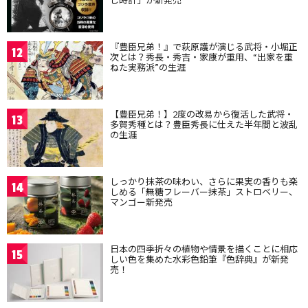
『豊臣兄弟！』で萩原護が演じる武将・小堀正
12
次とは？秀長・秀吉・家康が重用、“出家を重
ねた実務派”の生涯
【豊臣兄弟！】2度の改易から復活した武将・
13
多賀秀種とは？豊臣秀長に仕えた半年間と波乱
の生涯
しっかり抹茶の味わい、さらに果実の香りも楽
14
しめる「無糖フレーバー抹茶」ストロベリー、
マンゴー新発売
日本の四季折々の植物や情景を描くことに相応
15
しい色を集めた水彩色鉛筆『色辞典』が新発
売！