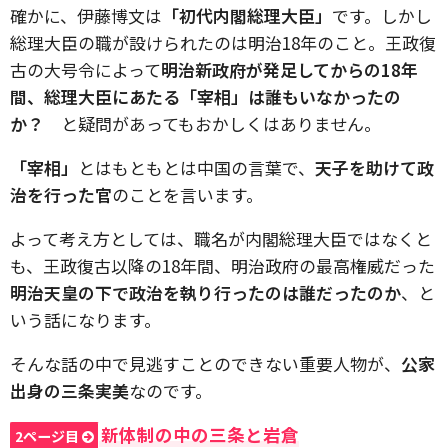
確かに、伊藤博文は
「初代内閣総理大臣」
です。しかし
総理大臣の職が設けられたのは明治18年のこと。王政復
古の大号令によって
明治新政府が発足してからの18年
間、総理大臣にあたる「宰相」は誰もいなかったの
か？
と疑問があってもおかしくはありません。
「宰相」
とはもともとは中国の言葉で、
天子を助けて政
治を行った官
のことを言います。
よって考え方としては、職名が内閣総理大臣ではなくと
も、王政復古以降の18年間、明治政府の最高権威だった
明治天皇の下で政治を執り行ったのは誰だったのか
、と
いう話になります。
そんな話の中で見逃すことのできない重要人物が、
公家
出身の三条実美
なのです。
新体制の中の三条と岩倉
2ページ目