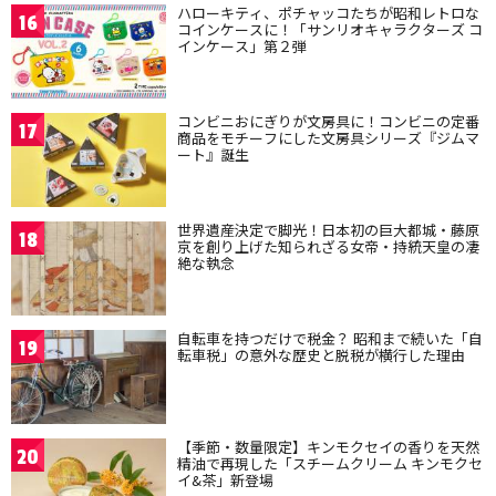
ハローキティ、ポチャッコたちが昭和レトロな
16
コインケースに！「サンリオキャラクターズ コ
インケース」第２弾
コンビニおにぎりが文房具に！コンビニの定番
17
商品をモチーフにした文房具シリーズ『ジムマ
ート』誕生
世界遺産決定で脚光！日本初の巨大都城・藤原
18
京を創り上げた知られざる女帝・持統天皇の凄
絶な執念
自転車を持つだけで税金？ 昭和まで続いた「自
19
転車税」の意外な歴史と脱税が横行した理由
【季節・数量限定】キンモクセイの香りを天然
20
精油で再現した「スチームクリーム キンモクセ
イ&茶」新登場