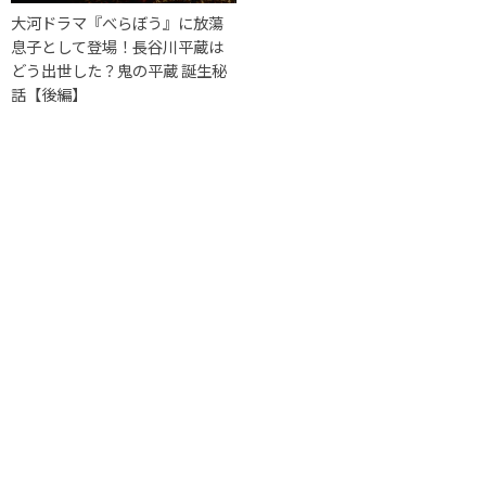
大河ドラマ『べらぼう』に放蕩
息子として登場！長谷川平蔵は
どう出世した？鬼の平蔵 誕生秘
話【後編】