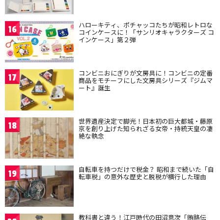
ハローキティ、ポチャッコたちが昭和レトロな
16
コインケースに！「サンリオキャラクターズ コ
インケース」第２弾
コンビニおにぎりが文房具に！コンビニの定番
17
商品をモチーフにした文房具シリーズ『ジムマ
ート』誕生
世界遺産決定で脚光！日本初の巨大都城・藤原
18
京を創り上げた知られざる女帝・持統天皇の凄
絶な執念
自転車を持つだけで税金？ 昭和まで続いた「自
19
転車税」の意外な歴史と脱税が横行した理由
教科書と違う！江戸時代の田沼意次「賄賂伝