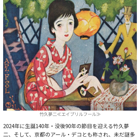
竹久夢二≪エイプリルフール≫
2024年に生誕140年・没後90年の節目を迎える竹久夢
二、そして、京都のアール・デコとも称され、未だ謎多