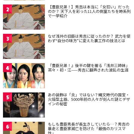
【豊臣兄弟！】秀吉は本当に「女狂い」だった
2
のか？ 天下人を彩った11人の側室たちを時系列
で一挙紹介
なぜ浅井の旧臣は秀吉に従ったのか？ 武力を使
3
わず“自分の味方”に変えた裏工作の技法とは
『豊臣兄弟！』後半の鍵を握る「浅井三姉妹」
4
茶々・初・江——秀吉に翻弄された波乱の生涯
あの装飾は「炎」ではない？縄文時代の国宝・
5
火焔型土器、5000年前の人々が刻んだ謎とデザ
インの秘密
もしも豊臣秀長が長生きしていたら…？秀吉の
6
暴走と豊臣家滅亡を防げた「最強のカリスマ
性」