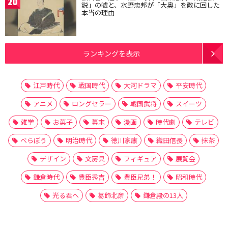
20
説」の嘘と、水野忠邦が「大奥」を敵に回した
本当の理由
ランキングを表示
江戸時代
戦国時代
大河ドラマ
平安時代
アニメ
ロングセラー
戦国武将
スイーツ
雑学
お菓子
幕末
漫画
時代劇
テレビ
べらぼう
明治時代
徳川家康
織田信長
抹茶
デザイン
文房具
フィギュア
展覧会
鎌倉時代
豊臣秀吉
豊臣兄弟！
昭和時代
光る君へ
葛飾北斎
鎌倉殿の13人