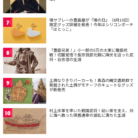
鳩サブレーの豊島屋が『鳩の日』（8月10日）
7
限定グッズ詳細を発表！今年はシリコンポーチ
「はとっこ」
『豊臣兄弟！』小一郎の5万の大軍に徹底抗
8
戦！切腹覚悟で長宗我部元親に降伏を迫った武
将・谷忠澄の生涯
土偶なりきりパーカーも！青森の縄文遺跡群で
9
発掘された土偶がモチーフのキュートなグッズ
が新発売
村上水軍を率いた戦国武将！幼い弟を支え、共
10
に海へ散った得居通幸の波乱に満ちた生涯