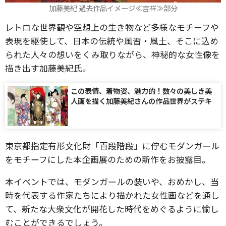
加藤美紀 過去作品イメージ≪吉祥≫部分
レトロな世界観や空想上の生き物など多様なモチーフや
表現を駆使して、日本の伝統や風習・風土、そこに込め
られた人々の想いをくみ取りながら、神秘的な女性像を
描き出す加藤美紀氏。
この表情、着物姿、魅力的！数々の美しき美
人画を描く加藤美紀さんの作品世界がステキ
東京都指定有形文化財「百段階段」に佇むモダンガール
をモチーフにした本企画展のための新作をお披露目。
本イベントでは、モダンガールの装いや、おめかし、当
時を代表する作家たちにより描かれた女性画などを通し
て、新たな大衆文化が開花した時代をめぐるように愉し
むことができるでしょう。