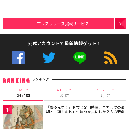
プレスリリース掲載サービス
公式アカウントで最新情報ゲット！
ランキング
RANKING
DAILY
WEEKLY
MONTHLY
24時間
週 間
月 間
『豊臣兄弟！』お市と柴田勝家、自刃しての最
1
期と「辞世の句」…運命を共にした２人の悲劇