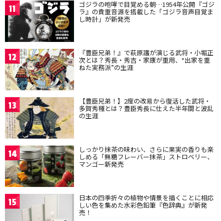
ゴジラの咆哮で目覚める朝…1954年公開『ゴジ
11
ラ』の貴重音源を搭載した「ゴジラ音声目覚ま
し時計」が新発売
『豊臣兄弟！』で萩原護が演じる武将・小堀正
12
次とは？秀長・秀吉・家康が重用、“出家を重
ねた実務派”の生涯
【豊臣兄弟！】2度の改易から復活した武将・
13
多賀秀種とは？豊臣秀長に仕えた半年間と波乱
の生涯
しっかり抹茶の味わい、さらに果実の香りも楽
14
しめる「無糖フレーバー抹茶」ストロベリー、
マンゴー新発売
日本の四季折々の植物や情景を描くことに相応
15
しい色を集めた水彩色鉛筆『色辞典』が新発
売！