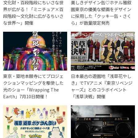
文化財・百段階段にちいさな世
美しきデザイン缶♡ホテル雅叙
界が広がる！「ミニチュア×百
園東京の優美な壁画をデザイン
段階段～文化財に広がるちいさ
に採用した「クッキー缶・さく
な世界～」開催
ら」が数量限定発売
東京・築地本願寺にてプロジェ
日本最古の遊園地「浅草花やし
クションマッピングを駆使した
き」でTVアニメ『東京リベンジ
光のショー「Wrapping The
ャーズ』とのコラボイベント
Earth」7月10日開催！
「浅草決戦」開催