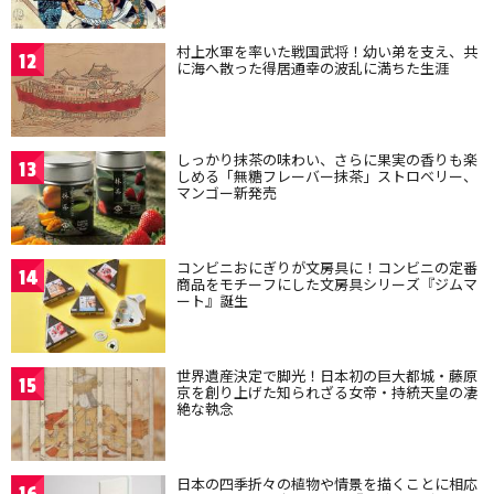
村上水軍を率いた戦国武将！幼い弟を支え、共
12
に海へ散った得居通幸の波乱に満ちた生涯
しっかり抹茶の味わい、さらに果実の香りも楽
13
しめる「無糖フレーバー抹茶」ストロベリー、
マンゴー新発売
コンビニおにぎりが文房具に！コンビニの定番
14
商品をモチーフにした文房具シリーズ『ジムマ
ート』誕生
世界遺産決定で脚光！日本初の巨大都城・藤原
15
京を創り上げた知られざる女帝・持統天皇の凄
絶な執念
日本の四季折々の植物や情景を描くことに相応