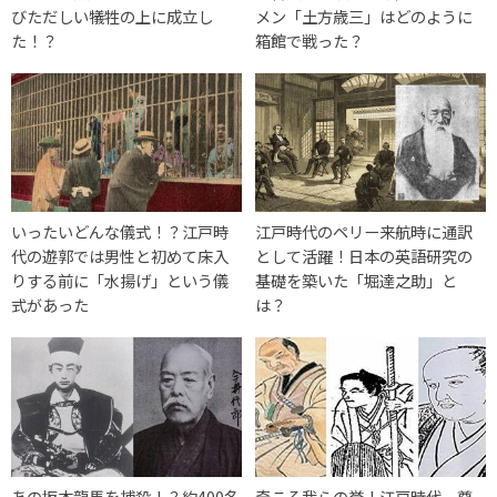
びただしい犠牲の上に成立し
メン「土方歳三」はどのように
た！？
箱館で戦った？
いったいどんな儀式！？江戸時
江戸時代のペリー来航時に通訳
代の遊郭では男性と初めて床入
として活躍！日本の英語研究の
りする前に「水揚げ」という儀
基礎を築いた「堀達之助」と
式があった
は？
あの坂本龍馬を捕殺！？約400名
奇こそ我らの誉！江戸時代、尊