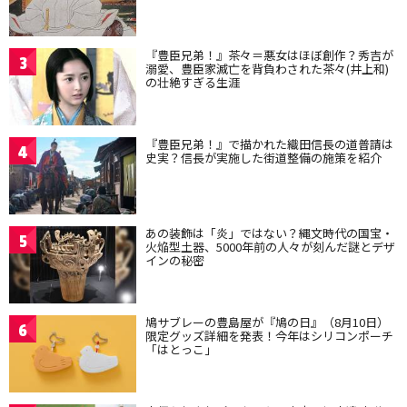
『豊臣兄弟！』茶々＝悪女はほぼ創作？秀吉が
3
溺愛、豊臣家滅亡を背負わされた茶々(井上和)
の壮絶すぎる生涯
『豊臣兄弟！』で描かれた織田信長の道普請は
4
史実？信長が実施した街道整備の施策を紹介
あの装飾は「炎」ではない？縄文時代の国宝・
5
火焔型土器、5000年前の人々が刻んだ謎とデザ
インの秘密
鳩サブレーの豊島屋が『鳩の日』（8月10日）
6
限定グッズ詳細を発表！今年はシリコンポーチ
「はとっこ」