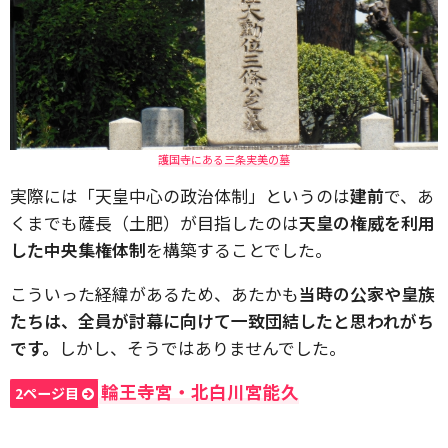
護国寺にある三条実美の墓
実際には「天皇中心の政治体制」というのは
建前
で、あ
くまでも薩長（土肥）が目指したのは
天皇の権威を利用
した中央集権体制
を構築することでした。
こういった経緯があるため、あたかも
当時の公家や皇族
たちは、全員が討幕に向けて一致団結したと思われがち
です。
しかし、そうではありませんでした。
輪王寺宮・北白川宮能久
2ページ目