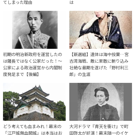
てしまった理由
は
初期の明治新政府を運営したの
【新選組】遺体は海中投棄…宮
は薩長ではなく公家だった！～
古湾海戦、敵に果敢に斬り込み
公家による政治運営から内閣制
壮絶な最期を遂げた「野村利三
度発足まで【後編】
郎」の生涯
どう考えても血まみれ！幕末の
大河ドラマ『青天を衝け』で町
「江戸城無血開城」は本当はお
田啓太が好演！幕末随一のイケ