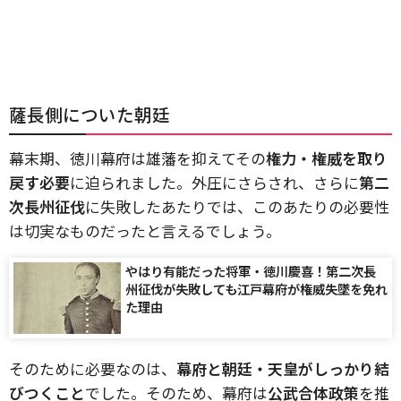
薩長側についた朝廷
幕末期、徳川幕府は雄藩を抑えてその
権力・権威を取り
戻す必要
に迫られました。外圧にさらされ、さらに
第二
次長州征伐
に失敗したあたりでは、このあたりの必要性
は切実なものだったと言えるでしょう。
やはり有能だった将軍・徳川慶喜！第二次長
州征伐が失敗しても江戸幕府が権威失墜を免れ
た理由
そのために必要なのは、
幕府と朝廷・天皇がしっかり結
びつくこと
でした。そのため、幕府は
公武合体政策
を推