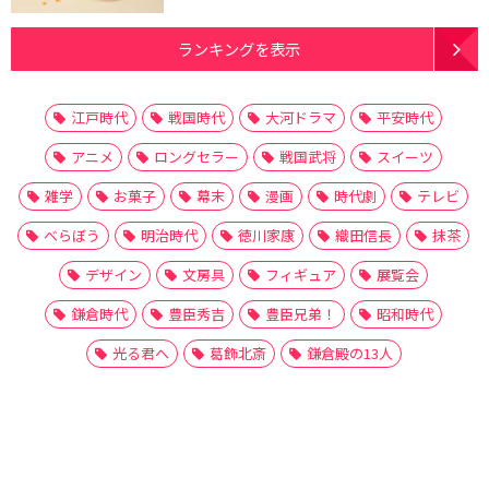
ランキングを表示
江戸時代
戦国時代
大河ドラマ
平安時代
アニメ
ロングセラー
戦国武将
スイーツ
雑学
お菓子
幕末
漫画
時代劇
テレビ
べらぼう
明治時代
徳川家康
織田信長
抹茶
デザイン
文房具
フィギュア
展覧会
鎌倉時代
豊臣秀吉
豊臣兄弟！
昭和時代
光る君へ
葛飾北斎
鎌倉殿の13人