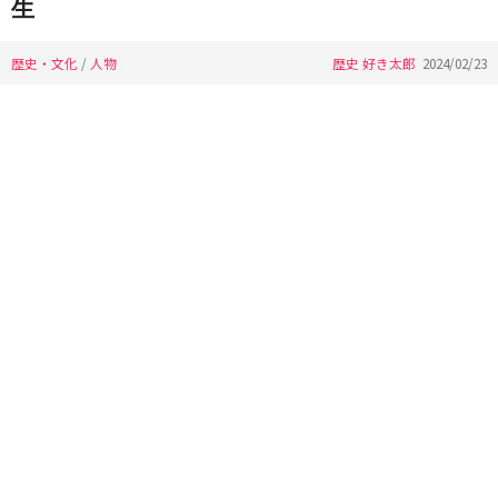
生
歴史・文化
/
人物
歴史 好き太郎
2024/02/23