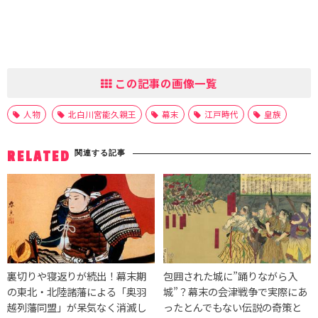
この記事の画像一覧
人物
北白川宮能久親王
幕末
江戸時代
皇族
関連する記事
RELATED
裏切りや寝返りが続出！幕末期
包囲された城に”踊りながら入
の東北・北陸諸藩による「奥羽
城”？幕末の会津戦争で実際にあ
越列藩同盟」が呆気なく消滅し
ったとんでもない伝説の奇策と