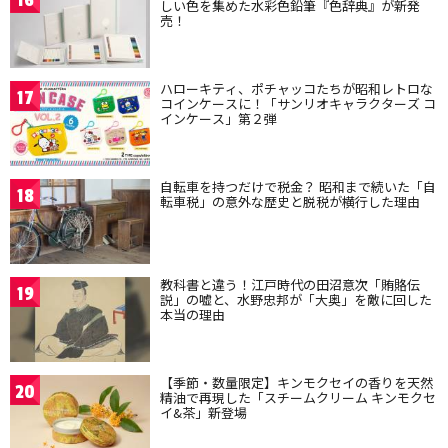
16
しい色を集めた水彩色鉛筆『色辞典』が新発
売！
ハローキティ、ポチャッコたちが昭和レトロな
17
コインケースに！「サンリオキャラクターズ コ
インケース」第２弾
自転車を持つだけで税金？ 昭和まで続いた「自
18
転車税」の意外な歴史と脱税が横行した理由
教科書と違う！江戸時代の田沼意次「賄賂伝
19
説」の嘘と、水野忠邦が「大奥」を敵に回した
本当の理由
【季節・数量限定】キンモクセイの香りを天然
20
精油で再現した「スチームクリーム キンモクセ
イ&茶」新登場