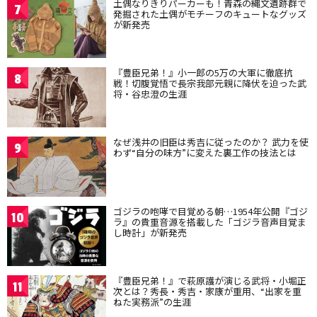
土偶なりきりパーカーも！青森の縄文遺跡群で
7
発掘された土偶がモチーフのキュートなグッズ
が新発売
『豊臣兄弟！』小一郎の5万の大軍に徹底抗
8
戦！切腹覚悟で長宗我部元親に降伏を迫った武
将・谷忠澄の生涯
なぜ浅井の旧臣は秀吉に従ったのか？ 武力を使
9
わず“自分の味方”に変えた裏工作の技法とは
ゴジラの咆哮で目覚める朝…1954年公開『ゴジ
10
ラ』の貴重音源を搭載した「ゴジラ音声目覚ま
し時計」が新発売
『豊臣兄弟！』で萩原護が演じる武将・小堀正
11
次とは？秀長・秀吉・家康が重用、“出家を重
ねた実務派”の生涯