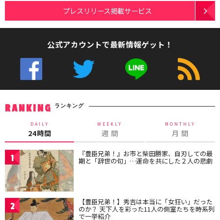
プレスリリース掲載サービス
公式アカウントで最新情報ゲット！
ランキング
RANKING
DAILY
WEEKLY
MONTHLY
24時間
週 間
月 間
『豊臣兄弟！』お市と柴田勝家、自刃しての最
1
期と「辞世の句」…運命を共にした２人の悲劇
【豊臣兄弟！】秀吉は本当に「女狂い」だった
2
のか？ 天下人を彩った11人の側室たちを時系列
で一挙紹介