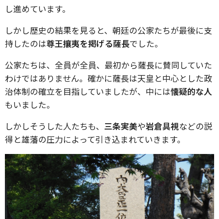
し進めています。
しかし歴史の結果を見ると、朝廷の公家たちが最後に支
持したのは
尊王攘夷を掲げる薩長
でした。
公家たちは、全員が全員、最初から薩長に賛同していた
わけではありません。確かに薩長は天皇と中心とした政
治体制の確立を目指していましたが、中には
懐疑的な人
もいました。
しかしそうした人たちも、
三条実美
や
岩倉具視
などの説
得と雄藩の圧力によって引き込まれていきます。