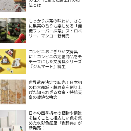
法とは
しっかり抹茶の味わい、さら
に果実の香りも楽しめる「無
糖フレーバー抹茶」ストロベ
リー、マンゴー新発売
コンビニおにぎりが文房具
に！コンビニの定番商品をモ
チーフにした文房具シリーズ
『ジムマート』誕生
世界遺産決定で脚光！日本初
の巨大都城・藤原京を創り上
げた知られざる女帝・持統天
皇の凄絶な執念
日本の四季折々の植物や情景
を描くことに相応しい色を集
めた水彩色鉛筆『色辞典』が
新発売！