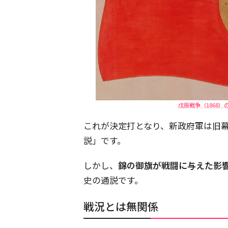
戊辰戦争（1868
これが決定打となり、新政府軍は旧
説」です。
しかし、
錦の御旗が戦闘に与えた影
史の通説です。
戦況とは無関係