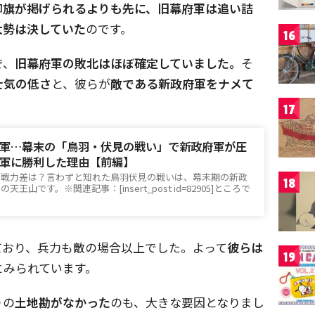
御旗が掲げられるよりも先に、旧幕府軍は追い詰
大勢は決していた
のです。
16
で、
旧幕府軍の敗北はほぼ確定していました。
そ
士気の低さ
と、彼らが
敵である新政府軍をナメて
17
軍…幕末の「鳥羽・伏見の戦い」で新政府軍が圧
軍に勝利した理由【前編】
の戦力差は？言わずと知れた鳥羽伏見の戦いは、幕末期の新政
18
山です。※関連記事：[insert_post id=82905]ところで
ており、兵力も敵の場合以上でした。よって
彼らは
19
とみられています。
りの
土地勘がなかった
のも、大きな要因となりまし