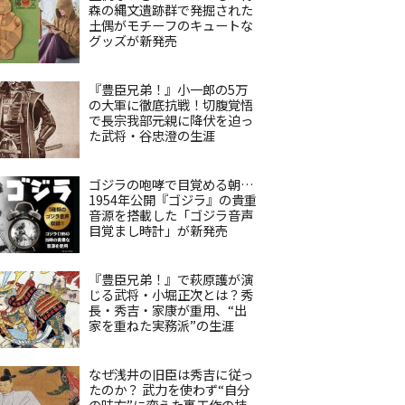
森の縄文遺跡群で発掘された
土偶がモチーフのキュートな
グッズが新発売
『豊臣兄弟！』小一郎の5万
の大軍に徹底抗戦！切腹覚悟
で長宗我部元親に降伏を迫っ
た武将・谷忠澄の生涯
ゴジラの咆哮で目覚める朝…
1954年公開『ゴジラ』の貴重
音源を搭載した「ゴジラ音声
目覚まし時計」が新発売
『豊臣兄弟！』で萩原護が演
じる武将・小堀正次とは？秀
長・秀吉・家康が重用、“出
家を重ねた実務派”の生涯
なぜ浅井の旧臣は秀吉に従っ
たのか？ 武力を使わず“自分
の味方”に変えた裏工作の技