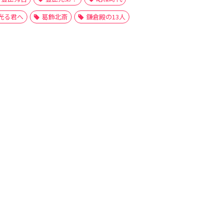
光る君へ
葛飾北斎
鎌倉殿の13人