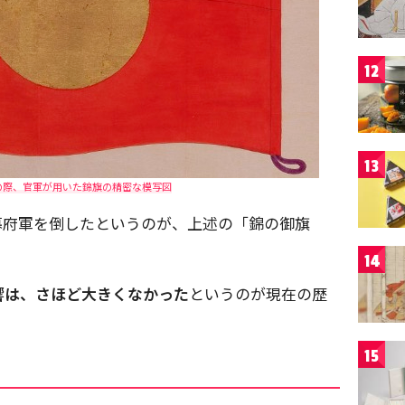
12
13
）の際、官軍が用いた錦旗の精密な模写図
幕府軍を倒したというのが、上述の「錦の御旗
14
響は、さほど大きくなかった
というのが現在の歴
15