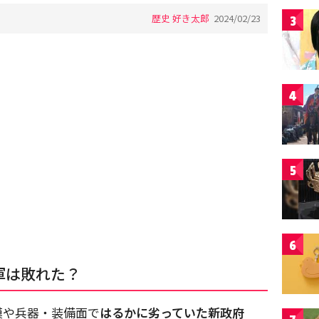
歴史 好き太郎
2024/02/23
3
4
5
6
軍は敗れた？
模や兵器・装備面で
はるかに劣っていた新政府