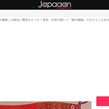
の御旗」は戦況に関係なかった？鳥羽・伏見の戦いで「錦の御旗」がもたらした本