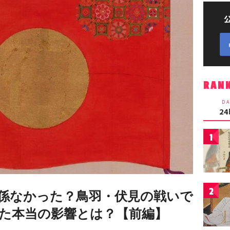
RAN
DA
2
1
2
係なかった？鳥羽・伏見の戦いで
た本当の影響とは？【前編】