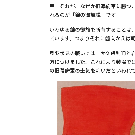
軍
。それが、
なぜか旧幕府軍に勝つ
れるのが
「錦の御旗説」
です。
いわゆる
錦の御旗
を所有することは
ています。つまりそれに歯向かえば
鳥羽伏見の戦いでは、大久保利通と
方につけました。
これにより戦場で
の旧幕府軍の士気を削いだ
といわれ