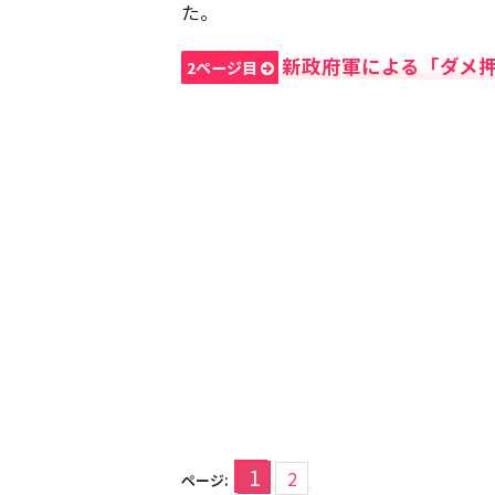
た。
新政府軍による「ダメ
2ページ目
1
2
ページ: