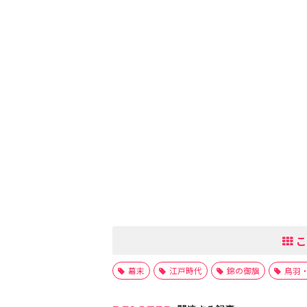
こ
幕末
江戸時代
錦の御旗
鳥羽