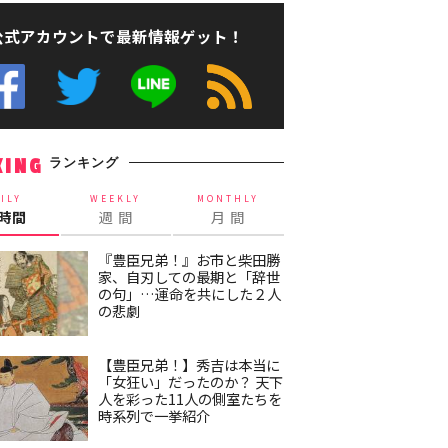
公式アカウントで最新情報ゲット！
ランキング
KING
ILY
WEEKLY
MONTHLY
4時間
週 間
月 間
『豊臣兄弟！』お市と柴田勝
家、自刃しての最期と「辞世
の句」…運命を共にした２人
の悲劇
【豊臣兄弟！】秀吉は本当に
「女狂い」だったのか？ 天下
人を彩った11人の側室たちを
時系列で一挙紹介