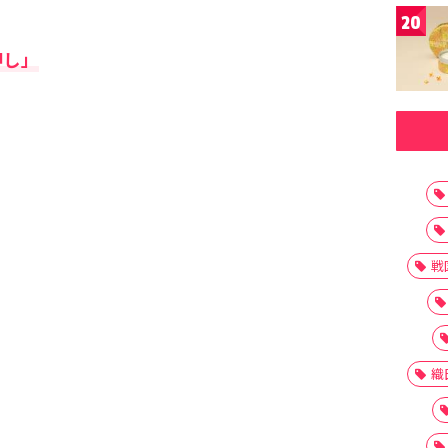
20
押し」
戦
織