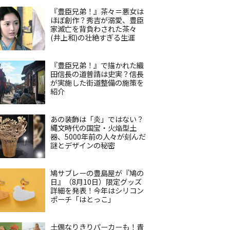
『豊臣兄弟！』茶々＝悪女は
ほぼ創作？秀吉が溺愛、豊臣
家滅亡を背負わされた茶々
(井上和)の壮絶すぎる生涯
『豊臣兄弟！』で描かれた織
田信長の道普請は史実？信長
が実施した街道整備の施策を
紹介
あの装飾は「炎」ではない？
縄文時代の国宝・火焔型土
器、5000年前の人々が刻んだ
謎とデザインの秘密
鳩サブレーの豊島屋が『鳩の
日』（8月10日）限定グッズ
詳細を発表！今年はシリコン
ポーチ「はとっこ」
土偶なりきりパーカーも！青