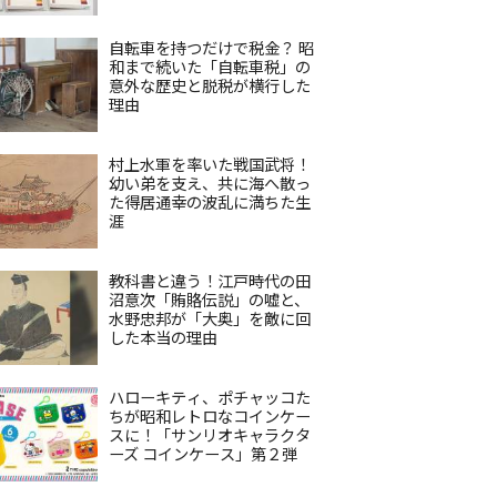
自転車を持つだけで税金？ 昭
和まで続いた「自転車税」の
意外な歴史と脱税が横行した
理由
村上水軍を率いた戦国武将！
幼い弟を支え、共に海へ散っ
た得居通幸の波乱に満ちた生
涯
教科書と違う！江戸時代の田
沼意次「賄賂伝説」の嘘と、
水野忠邦が「大奥」を敵に回
した本当の理由
ハローキティ、ポチャッコた
ちが昭和レトロなコインケー
スに！「サンリオキャラクタ
ーズ コインケース」第２弾