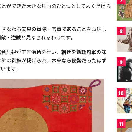
7
ことができた
大きな理由のひとつとしてよく挙げら
、すなわち
天皇の軍隊・官軍であること
を意味し
8
朝敵・逆賊
と見なされるわけです。
岩倉具視が工作活動を行い、
朝廷を新政府軍の味
は錦の御旗が掲げられ、
本来なら優勢だったはず
9
ています。
10
11