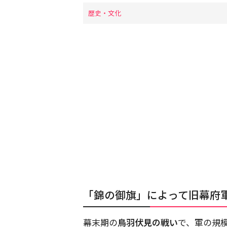
歴史・文化
「錦の御旗」によって旧幕府
幕末期の
鳥羽伏見の戦い
で、軍の規