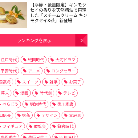
【季節・数量限定】キンモク
セイの香りを天然精油で再現
した「スチームクリーム キン
モクセイ&茶」新登場
ランキングを表示
江戸時代
戦国時代
大河ドラマ
平安時代
アニメ
ロングセラー
国武将
スイーツ
雑学
お菓子
幕末
漫画
時代劇
テレビ
べらぼう
明治時代
徳川家康
田信長
抹茶
デザイン
文房具
フィギュア
展覧会
鎌倉時代
豊臣秀吉
豊臣兄弟！
昭和時代