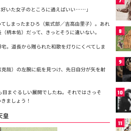
7
は好いた女子のところに通えばいい……」
いてしまったまひろ（紫式部／吉高由里子）。あれ
8
長（柄本佑）だって、きっとそうに違いない。
帰宅。道長から贈られた和歌を灯りにくべてしま
9
熊克哉）の左腕に疵を見つけ、先日自分が矢を射
。
も目まぐるしい展開でしたね。それではさっそ
10
いきましょう！
天皇
11