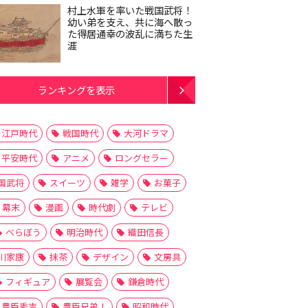
村上水軍を率いた戦国武将！
幼い弟を支え、共に海へ散っ
た得居通幸の波乱に満ちた生
涯
ランキングを表示
江戸時代
戦国時代
大河ドラマ
平安時代
アニメ
ロングセラー
国武将
スイーツ
雑学
お菓子
幕末
漫画
時代劇
テレビ
べらぼう
明治時代
織田信長
川家康
抹茶
デザイン
文房具
フィギュア
展覧会
鎌倉時代
豊臣秀吉
豊臣兄弟！
昭和時代