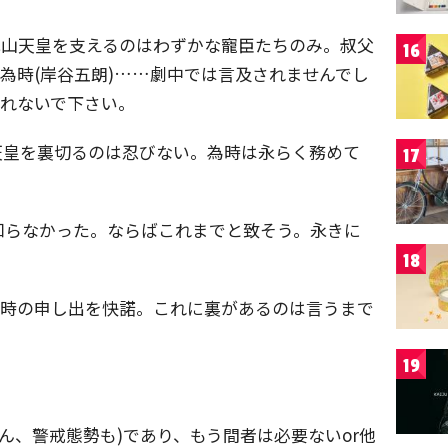
花山天皇を支えるのはわずかな寵臣たちのみ。叔父
16
原為時(岸谷五朗)……劇中では言及されませんでし
忘れないで下さい。
天皇を裏切るのは忍びない。為時は永らく務めて
17
知らなかった。ならばこれまでと致そう。永きに
18
為時の申し出を快諾。これに裏があるのは言うまで
19
ろん、警戒態勢も)であり、もう間者は必要ないor他