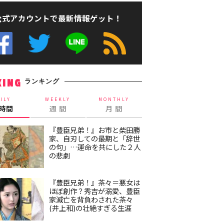
公式アカウントで最新情報ゲット！
ランキング
KING
ILY
WEEKLY
MONTHLY
4時間
週 間
月 間
『豊臣兄弟！』お市と柴田勝
家、自刃しての最期と「辞世
の句」…運命を共にした２人
の悲劇
『豊臣兄弟！』茶々＝悪女は
ほぼ創作？秀吉が溺愛、豊臣
家滅亡を背負わされた茶々
(井上和)の壮絶すぎる生涯