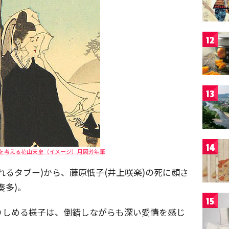
12
13
14
を考える花山天皇（イメージ）月岡芳年筆
れるタブー)から、藤原忯子(井上咲楽)の死に顔さ
奏多)。
15
りしめる様子は、倒錯しながらも深い愛情を感じ