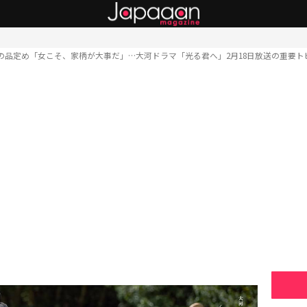
の品定め「女こそ、家柄が大事だ」…大河ドラマ「光る君へ」2月18日放送の重要ト