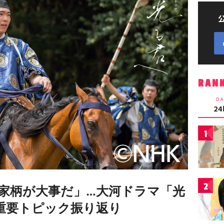
RAN
DA
2
1
2
家柄が大事だ」…大河ドラマ「光
の重要トピック振り返り