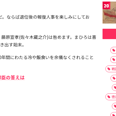
20
んだ。ならば退位後の報復人事を楽しみにしてお
藤原宣孝(佐々木蔵之介)は咎めます。まひろは喜
泣き出す始末。
0年間にわたる冷や飯食いを余儀なくされること
戦
群臣の答えは
徳