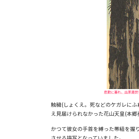
悲歎に暮れ、出家遁世
触穢(しょくえ。死などのケガレにふ
え見届けられなかった花山天皇(本郷
かつて彼女の手首を縛った帯紐を握
させる描写となっていました。