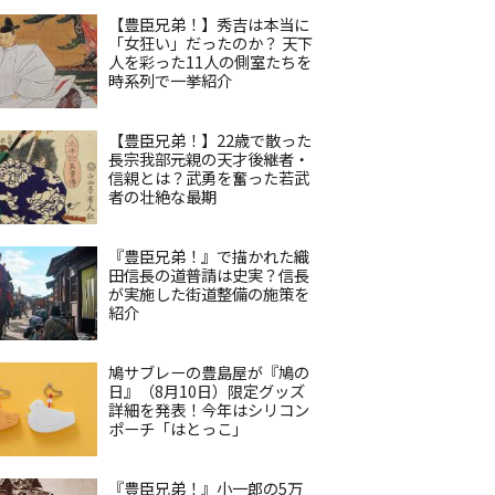
【豊臣兄弟！】秀吉は本当に
「女狂い」だったのか？ 天下
人を彩った11人の側室たちを
時系列で一挙紹介
【豊臣兄弟！】22歳で散った
長宗我部元親の天才後継者・
信親とは？武勇を奮った若武
者の壮絶な最期
『豊臣兄弟！』で描かれた織
田信長の道普請は史実？信長
が実施した街道整備の施策を
紹介
鳩サブレーの豊島屋が『鳩の
日』（8月10日）限定グッズ
詳細を発表！今年はシリコン
ポーチ「はとっこ」
『豊臣兄弟！』小一郎の5万