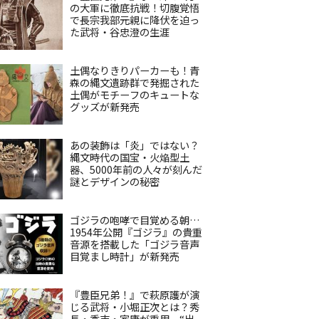
の大軍に徹底抗戦！切腹覚悟
で長宗我部元親に降伏を迫っ
た武将・谷忠澄の生涯
土偶なりきりパーカーも！青
森の縄文遺跡群で発掘された
土偶がモチーフのキュートな
グッズが新発売
あの装飾は「炎」ではない？
縄文時代の国宝・火焔型土
器、5000年前の人々が刻んだ
謎とデザインの秘密
ゴジラの咆哮で目覚める朝…
1954年公開『ゴジラ』の貴重
音源を搭載した「ゴジラ音声
目覚まし時計」が新発売
『豊臣兄弟！』で萩原護が演
じる武将・小堀正次とは？秀
長・秀吉・家康が重用、“出