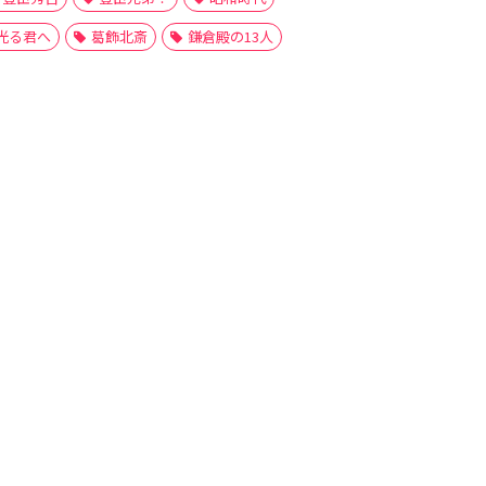
光る君へ
葛飾北斎
鎌倉殿の13人