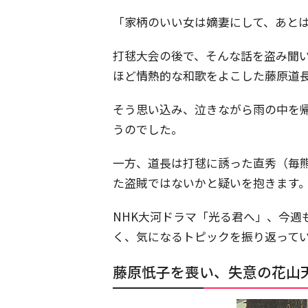
「家柄のいい女は嫡妻にして、あと
打毬大会の後で、そんな話を盗み聞
ほど情熱的な和歌をよこした藤原道
そう思い込み、泣きながら雨の中を
うのでした。
一方、道長は打毬に誘った直秀（毎
た盗賊ではないかと疑いを抱きます
NHK大河ドラマ「光る君へ」、今週
く、気になるトピックを振り返って
藤原忯子を喪い、失意の花山