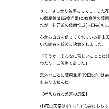
さて、すっかり気落ちしてしまった
の藤原義懐(高橋光臣)と教育係の藤
たが、乳兄弟の藤原惟成(吉田亮)も
心から自分を信じてくれている花山
いた間者を辞める決意をしました。
「そうか。そんなに苦しいこととは
わたり、ご苦労であった」
意外なことに藤原兼家(段田安則)は
もありませんね。
【考えられる兼家の意図】
(1)花山天皇はボロボロ(心身はもち