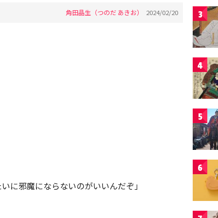
角田晶生（つのだ あきお）
2024/02/20
3
4
5
6
たいに邪魔にならないのがいいんだぞ」