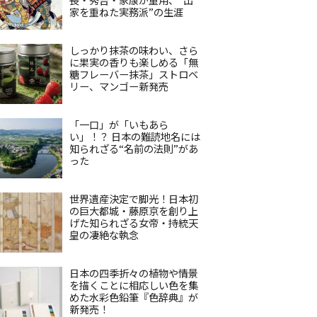
家を重ねた実務派”の生涯
しっかり抹茶の味わい、さら
に果実の香りも楽しめる「無
糖フレーバー抹茶」ストロベ
リー、マンゴー新発売
「一口」が「いもあら
い」！？ 日本の難読地名には
知られざる“名前の法則”があ
った
世界遺産決定で脚光！日本初
の巨大都城・藤原京を創り上
げた知られざる女帝・持統天
皇の凄絶な執念
日本の四季折々の植物や情景
を描くことに相応しい色を集
めた水彩色鉛筆『色辞典』が
新発売！