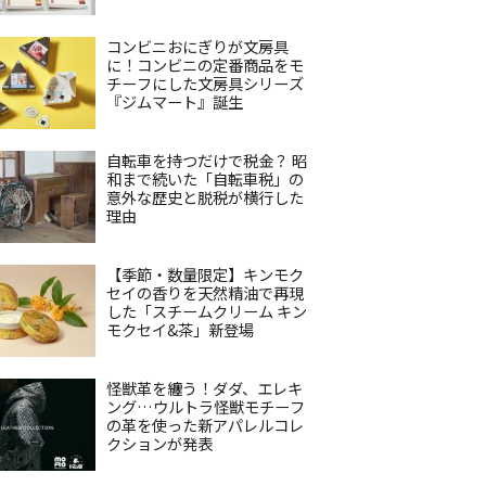
コンビニおにぎりが文房具
に！コンビニの定番商品をモ
チーフにした文房具シリーズ
『ジムマート』誕生
自転車を持つだけで税金？ 昭
和まで続いた「自転車税」の
意外な歴史と脱税が横行した
理由
【季節・数量限定】キンモク
セイの香りを天然精油で再現
した「スチームクリーム キン
モクセイ&茶」新登場
怪獣革を纏う！ダダ、エレキ
ング…ウルトラ怪獣モチーフ
の革を使った新アパレルコレ
クションが発表