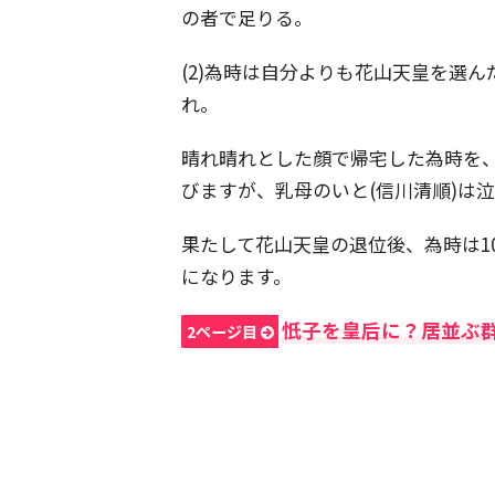
の者で足りる。
(2)為時は自分よりも花山天皇を選
れ。
晴れ晴れとした顔で帰宅した為時を、
びますが、乳母のいと(信川清順)は
果たして花山天皇の退位後、為時は1
になります。
忯子を皇后に？居並ぶ
2ページ目