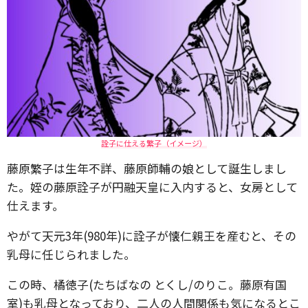
詮子に仕える繁子（イメージ）
藤原繁子は生年不詳、藤原師輔の娘として誕生しまし
た。姪の藤原詮子が円融天皇に入内すると、女房として
仕えます。
やがて天元3年(980年)に詮子が懐仁親王を産むと、その
乳母に任じられました。
この時、橘徳子(たちばなの とくし/のりこ。藤原有国
室)も乳母となっており、二人の人間関係も気になるとこ