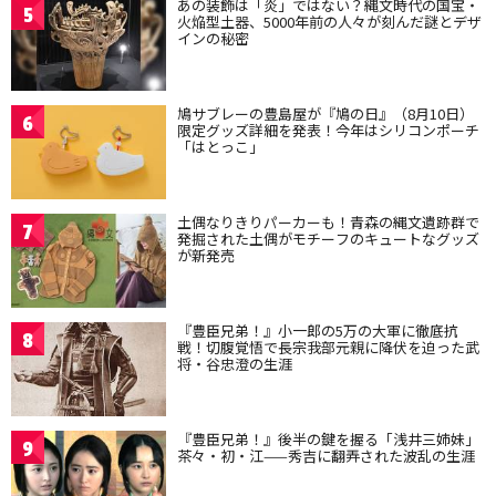
あの装飾は「炎」ではない？縄文時代の国宝・
5
火焔型土器、5000年前の人々が刻んだ謎とデザ
インの秘密
鳩サブレーの豊島屋が『鳩の日』（8月10日）
6
限定グッズ詳細を発表！今年はシリコンポーチ
「はとっこ」
土偶なりきりパーカーも！青森の縄文遺跡群で
7
発掘された土偶がモチーフのキュートなグッズ
が新発売
『豊臣兄弟！』小一郎の5万の大軍に徹底抗
8
戦！切腹覚悟で長宗我部元親に降伏を迫った武
将・谷忠澄の生涯
『豊臣兄弟！』後半の鍵を握る「浅井三姉妹」
9
茶々・初・江——秀吉に翻弄された波乱の生涯