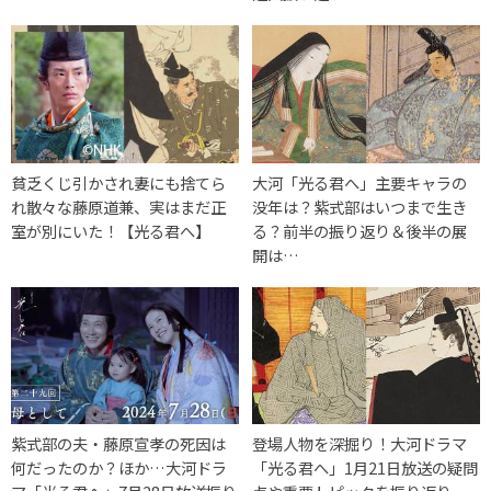
貧乏くじ引かされ妻にも捨てら
大河「光る君へ」主要キャラの
れ散々な藤原道兼、実はまだ正
没年は？紫式部はいつまで生き
室が別にいた！【光る君へ】
る？前半の振り返り＆後半の展
開は…
紫式部の夫・藤原宣孝の死因は
登場人物を深掘り！大河ドラマ
何だったのか？ほか…大河ドラ
「光る君へ」1月21日放送の疑問