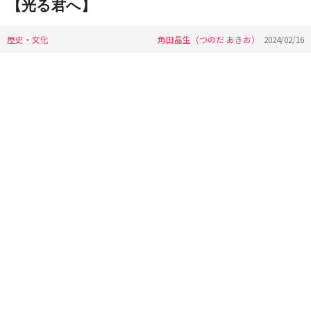
【光る君へ】
歴史・文化
角田晶生（つのだ あきお）
2024/02/16