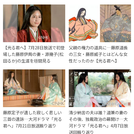
【光る君へ】7月28日放送で初登
父親の権力の道具に…藤原道長
場した藤原伊周の妻・源幾子(松
の三女・藤原威子とはどんな女
田るか)の生涯を垣間見る
性だったのか【光る君へ】
藤原定子が遺した寂しく悲しい
清少納言の夫は誰？道兼の妻の
三首の遺詠…大河ドラマ「光る
その後、独裁政治の幕開け…大
君へ」7月21日放送振り返り
河ドラマ「光る君へ」4月7日放
送回振り返り