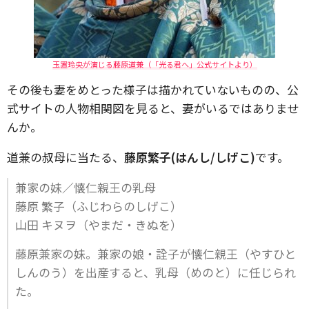
玉置玲央が演じる藤原道兼（「光る君へ」公式サイトより）
その後も妻をめとった様子は描かれていないものの、公
式サイトの人物相関図を見ると、妻がいるではありませ
んか。
道兼の叔母に当たる、
藤原繁子(はんし/しげこ)
です。
兼家の妹／懐仁親王の乳母
藤原 繁子（ふじわらのしげこ）
山田 キヌヲ（やまだ・きぬを）
藤原兼家の妹。兼家の娘・詮子が懐仁親王（やすひと
しんのう）を出産すると、乳母（めのと）に任じられ
た。