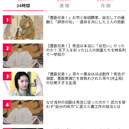
DAILY
WEEKLY
MONTHLY
24時間
週 間
月 間
『豊臣兄弟！』お市と柴田勝家、自刃しての最
1
期と「辞世の句」…運命を共にした２人の悲劇
【豊臣兄弟！】秀吉は本当に「女狂い」だった
2
のか？ 天下人を彩った11人の側室たちを時系列
で一挙紹介
『豊臣兄弟！』茶々＝悪女はほぼ創作？秀吉が
3
溺愛、豊臣家滅亡を背負わされた茶々(井上和)
の壮絶すぎる生涯
なぜ浅井の旧臣は秀吉に従ったのか？ 武力を使
4
わず“自分の味方”に変えた裏工作の技法とは