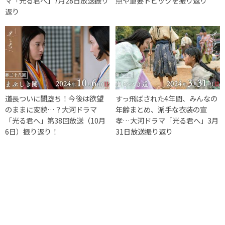
マ「光る君へ」7月28日放送振り
点や重要トピックを振り返り
返り
道長ついに闇堕ち！今後は欲望
すっ飛ばされた4年間、みんなの
のままに変貌…？大河ドラマ
年齢まとめ、派手な衣装の宣
「光る君へ」第38回放送（10月
孝…大河ドラマ「光る君へ」3月
6日）振り返り！
31日放送振り返り