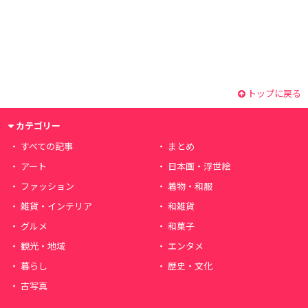
トップに戻る
カテゴリー
すべての記事
まとめ
アート
日本画・浮世絵
ファッション
着物・和服
雑貨・インテリア
和雑貨
グルメ
和菓子
観光・地域
エンタメ
暮らし
歴史・文化
古写真