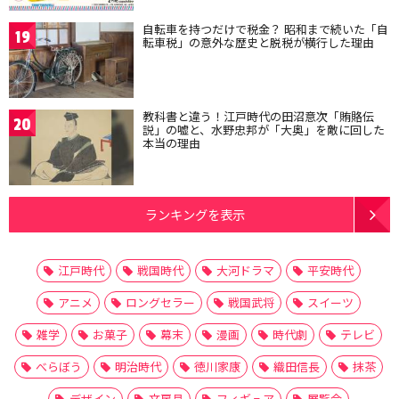
自転車を持つだけで税金？ 昭和まで続いた「自
19
転車税」の意外な歴史と脱税が横行した理由
教科書と違う！江戸時代の田沼意次「賄賂伝
20
説」の嘘と、水野忠邦が「大奥」を敵に回した
本当の理由
ランキングを表示
江戸時代
戦国時代
大河ドラマ
平安時代
アニメ
ロングセラー
戦国武将
スイーツ
雑学
お菓子
幕末
漫画
時代劇
テレビ
べらぼう
明治時代
徳川家康
織田信長
抹茶
デザイン
文房具
フィギュア
展覧会