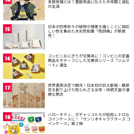
14
多賀秀種とは？豊臣秀長に仕えた半年間と波乱
の生涯
日本の四季折々の植物や情景を描くことに相応
15
しい色を集めた水彩色鉛筆『色辞典』が新発
売！
コンビニおにぎりが文房具に！コンビニの定番
16
商品をモチーフにした文房具シリーズ『ジムマ
ート』誕生
世界遺産決定で脚光！日本初の巨大都城・藤原
17
京を創り上げた知られざる女帝・持統天皇の凄
絶な執念
ハローキティ、ポチャッコたちが昭和レトロな
18
コインケースに！「サンリオキャラクターズ コ
インケース」第２弾