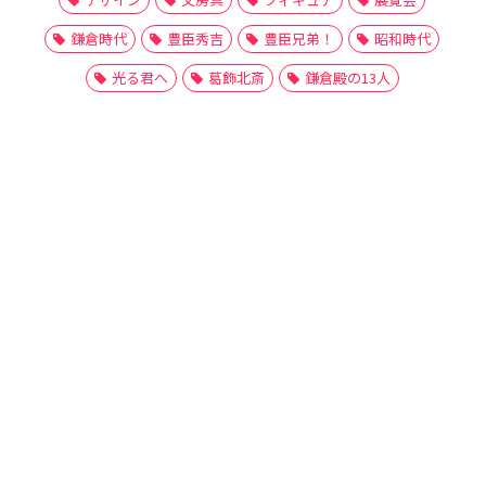
鎌倉時代
豊臣秀吉
豊臣兄弟！
昭和時代
光る君へ
葛飾北斎
鎌倉殿の13人