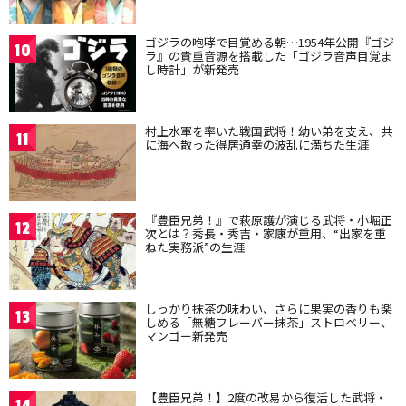
ゴジラの咆哮で目覚める朝…1954年公開『ゴジ
10
ラ』の貴重音源を搭載した「ゴジラ音声目覚ま
し時計」が新発売
村上水軍を率いた戦国武将！幼い弟を支え、共
11
に海へ散った得居通幸の波乱に満ちた生涯
『豊臣兄弟！』で萩原護が演じる武将・小堀正
12
次とは？秀長・秀吉・家康が重用、“出家を重
ねた実務派”の生涯
しっかり抹茶の味わい、さらに果実の香りも楽
13
しめる「無糖フレーバー抹茶」ストロベリー、
マンゴー新発売
【豊臣兄弟！】2度の改易から復活した武将・