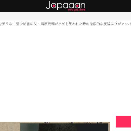
を笑うな！清少納言の父・清原元輔がハゲを笑われた時の徹底的な反論ぶりがアッ