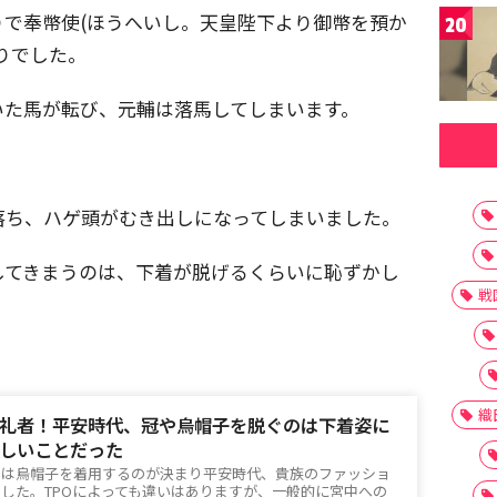
で奉幣使(ほうへいし。天皇陛下より御幣を預か
20
りでした。
いた馬が転び、元輔は落馬してしまいます。
落ち、ハゲ頭がむき出しになってしまいました。
してきまうのは、下着が脱げるくらいに恥ずかし
戦
織
礼者！平安時代、冠や烏帽子を脱ぐのは下着姿に
しいことだった
では烏帽子を着用するのが決まり平安時代、貴族のファッショ
した。TPOによっても違いはありますが、一般的に宮中への