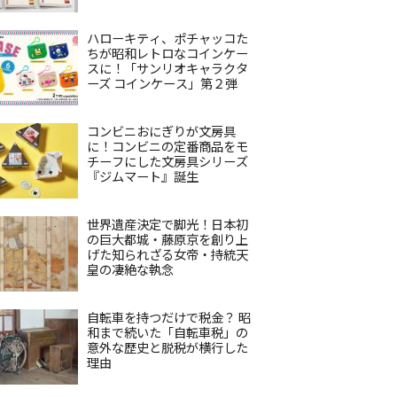
ハローキティ、ポチャッコた
ちが昭和レトロなコインケー
スに！「サンリオキャラクタ
ーズ コインケース」第２弾
コンビニおにぎりが文房具
に！コンビニの定番商品をモ
チーフにした文房具シリーズ
『ジムマート』誕生
世界遺産決定で脚光！日本初
の巨大都城・藤原京を創り上
げた知られざる女帝・持統天
皇の凄絶な執念
自転車を持つだけで税金？ 昭
和まで続いた「自転車税」の
意外な歴史と脱税が横行した
理由