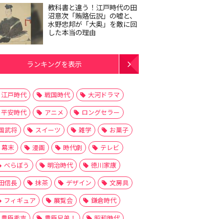
教科書と違う！江戸時代の田
沼意次「賄賂伝説」の嘘と、
水野忠邦が「大奥」を敵に回
した本当の理由
ランキングを表示
江戸時代
戦国時代
大河ドラマ
平安時代
アニメ
ロングセラー
国武将
スイーツ
雑学
お菓子
幕末
漫画
時代劇
テレビ
べらぼう
明治時代
徳川家康
田信長
抹茶
デザイン
文房具
フィギュア
展覧会
鎌倉時代
豊臣秀吉
豊臣兄弟！
昭和時代