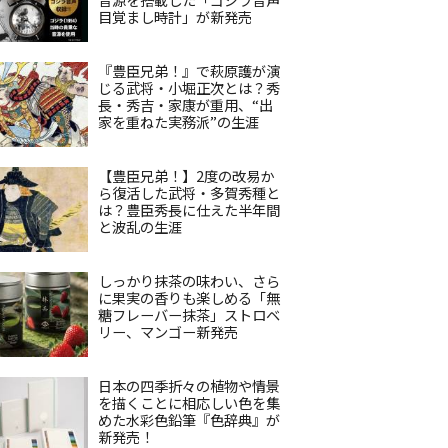
目覚まし時計」が新発売
『豊臣兄弟！』で萩原護が演
じる武将・小堀正次とは？秀
長・秀吉・家康が重用、“出
家を重ねた実務派”の生涯
【豊臣兄弟！】2度の改易か
ら復活した武将・多賀秀種と
は？豊臣秀長に仕えた半年間
と波乱の生涯
しっかり抹茶の味わい、さら
に果実の香りも楽しめる「無
糖フレーバー抹茶」ストロベ
リー、マンゴー新発売
日本の四季折々の植物や情景
を描くことに相応しい色を集
めた水彩色鉛筆『色辞典』が
新発売！