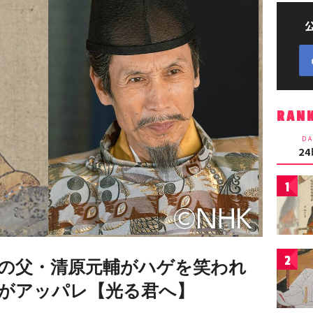
RAN
DA
2
1
2
の父・清原元輔がハゲを笑われ
がアッパレ【光る君へ】