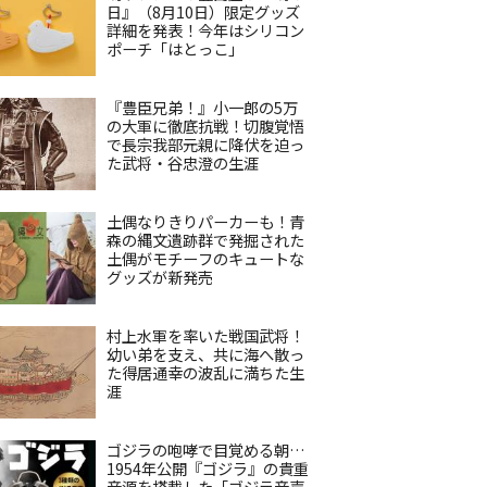
日』（8月10日）限定グッズ
詳細を発表！今年はシリコン
ポーチ「はとっこ」
『豊臣兄弟！』小一郎の5万
の大軍に徹底抗戦！切腹覚悟
で長宗我部元親に降伏を迫っ
た武将・谷忠澄の生涯
土偶なりきりパーカーも！青
森の縄文遺跡群で発掘された
土偶がモチーフのキュートな
グッズが新発売
村上水軍を率いた戦国武将！
幼い弟を支え、共に海へ散っ
た得居通幸の波乱に満ちた生
涯
ゴジラの咆哮で目覚める朝…
1954年公開『ゴジラ』の貴重
音源を搭載した「ゴジラ音声