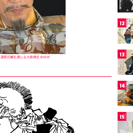
12
13
清原元輔を演じる大森博史 ©NHK
14
15