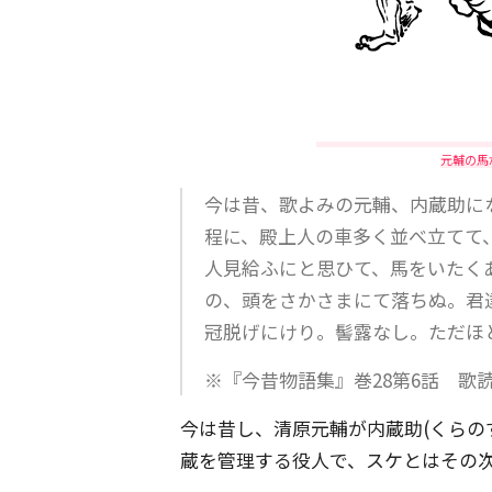
元輔の馬
今は昔、歌よみの元輔、内蔵助に
程に、殿上人の車多く並べ立てて
人見給ふにと思ひて、馬をいたく
の、頭をさかさまにて落ちぬ。君
冠脱げにけり。髻露なし。ただほ
※『今昔物語集』巻28第6話 歌
今は昔し、清原元輔が内蔵助(くらの
蔵を管理する役人で、スケとはその