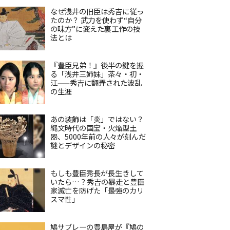
なぜ浅井の旧臣は秀吉に従っ
たのか？ 武力を使わず“自分
の味方”に変えた裏工作の技
法とは
『豊臣兄弟！』後半の鍵を握
る「浅井三姉妹」茶々・初・
江——秀吉に翻弄された波乱
の生涯
あの装飾は「炎」ではない？
縄文時代の国宝・火焔型土
器、5000年前の人々が刻んだ
謎とデザインの秘密
もしも豊臣秀長が長生きして
いたら…？秀吉の暴走と豊臣
家滅亡を防げた「最強のカリ
スマ性」
鳩サブレーの豊島屋が『鳩の