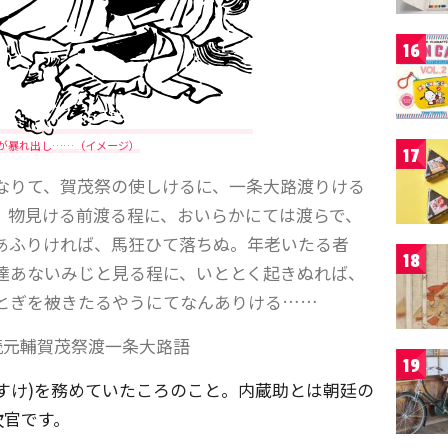
16
が暴れ出し……（イメージ）
17
なりて、賀茂祭の使しけるに、一条大路渡りける
、物見ける前渡る程に、おいらかにては渡らで、
あふりければ、馬狂ひて落ちぬ。年老いたる者
18
達あないみじと見る程に、いととく起きぬれば、
とぎを被きたるやうにてなんありける……
読元輔賀茂祭渡一条大路語
19
すけ)を務めていたころのこと。内蔵助とは朝廷の
次官です。