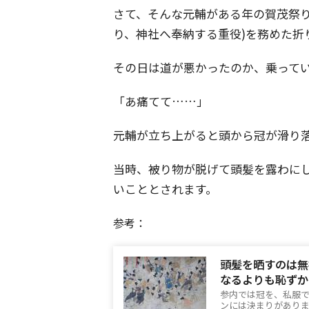
さて、そんな元輔がある年の賀茂祭り
り、神社へ奉納する重役)を務めた折
その日は道が悪かったのか、乗って
「あ痛てて……」
元輔が立ち上がると頭から冠が滑り
当時、被り物が脱げて頭髪を露わに
いこととされます。
参考：
頭髪を晒すのは無
なるよりも恥ずか
参内では冠を、私服
ンには決まりがありま