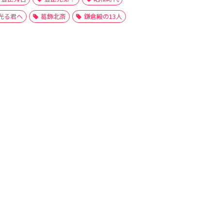
光る君へ
葛飾北斎
鎌倉殿の13人