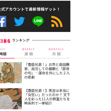
公式アカウントで最新情報ゲット！
ランキング
KING
ILY
WEEKLY
MONTHLY
4時間
週 間
月 間
『豊臣兄弟！』お市と柴田勝
家、自刃しての最期と「辞世
の句」…運命を共にした２人
の悲劇
【豊臣兄弟！】秀吉は本当に
「女狂い」だったのか？ 天下
人を彩った11人の側室たちを
時系列で一挙紹介