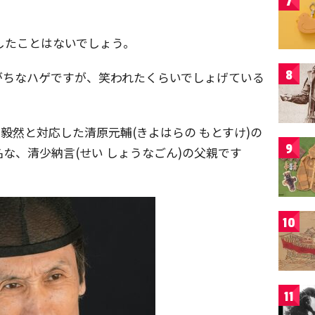
7
したことはないでしょう。
8
がちなハゲですが、笑われたくらいでしょげている
毅然と対応した清原元輔(きよはらの もとすけ)の
9
な、清少納言(せい しょうなごん)の父親です
10
11