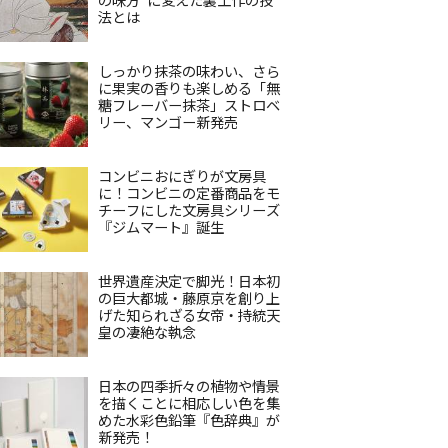
法とは
しっかり抹茶の味わい、さら
に果実の香りも楽しめる「無
糖フレーバー抹茶」ストロベ
リー、マンゴー新発売
コンビニおにぎりが文房具
に！コンビニの定番商品をモ
チーフにした文房具シリーズ
『ジムマート』誕生
世界遺産決定で脚光！日本初
の巨大都城・藤原京を創り上
げた知られざる女帝・持統天
皇の凄絶な執念
日本の四季折々の植物や情景
を描くことに相応しい色を集
めた水彩色鉛筆『色辞典』が
新発売！