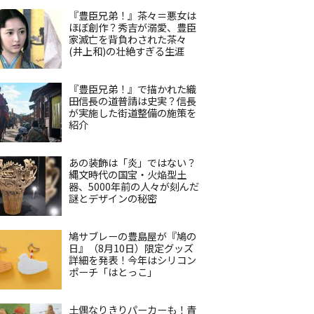
『豊臣兄弟！』茶々＝悪女は
ほぼ創作？秀吉が溺愛、豊臣
家滅亡を背負わされた茶々
(井上和)の壮絶すぎる生涯
『豊臣兄弟！』で描かれた織
田信長の道普請は史実？信長
が実施した街道整備の施策を
紹介
あの装飾は「炎」ではない？
縄文時代の国宝・火焔型土
器、5000年前の人々が刻んだ
謎とデザインの秘密
鳩サブレーの豊島屋が『鳩の
日』（8月10日）限定グッズ
詳細を発表！今年はシリコン
ポーチ「はとっこ」
土偶なりきりパーカーも！青