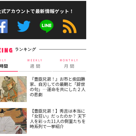
公式アカウントで最新情報ゲット！
ランキング
KING
ILY
WEEKLY
MONTHLY
4時間
週 間
月 間
『豊臣兄弟！』お市と柴田勝
家、自刃しての最期と「辞世
の句」…運命を共にした２人
の悲劇
【豊臣兄弟！】秀吉は本当に
「女狂い」だったのか？ 天下
人を彩った11人の側室たちを
時系列で一挙紹介