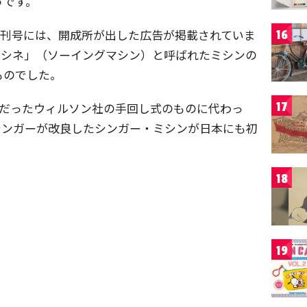
うです。
」創刊号には、開成所が出した広告が掲載されていま
16
マシネ」（ソーイングマシン）と呼ばれたミシンの
ものでした。
17
主流だったウィルソン社の手回し式のものに代わっ
シンガーが改良したシンガー・ミシンが日本にも初
18
19