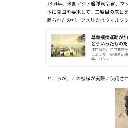
1854年、米国アジア艦隊司令官、
本に開国を要求して、二度目の来日
贈られたのが、アメリカはウィルソ
尊皇攘夷運動が加
どういったものだ
江戸時代、江戸幕府
しょうか。※関連記事：[i
年、ロシア…
ところが、この機械が実際に使用さ