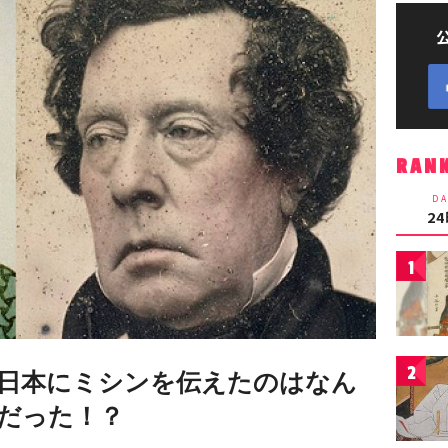
RAN
DA
2
1
2
日本にミシンを伝えたのはなん
だった！？