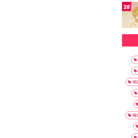
20
戦
織