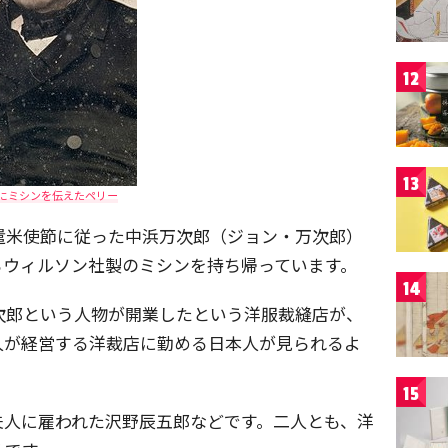
12
13
にミシンを伝えたペリー
る遣米使節に従った中浜万次郎（ジョン・万次郎）
らウィルソン社製のミシンを持ち帰っています。
14
民次郎という人物が開業したという洋服裁縫店が、
人が経営する洋裁店に勤める日本人が見られるよ
15
夫人に雇われた沢野辰五郎などです。二人とも、洋