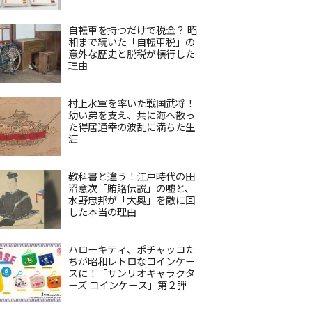
自転車を持つだけで税金？ 昭
和まで続いた「自転車税」の
意外な歴史と脱税が横行した
理由
村上水軍を率いた戦国武将！
幼い弟を支え、共に海へ散っ
た得居通幸の波乱に満ちた生
涯
教科書と違う！江戸時代の田
沼意次「賄賂伝説」の嘘と、
水野忠邦が「大奥」を敵に回
した本当の理由
ハローキティ、ポチャッコた
ちが昭和レトロなコインケー
スに！「サンリオキャラクタ
ーズ コインケース」第２弾