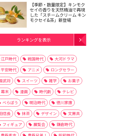
【季節・数量限定】キンモク
セイの香りを天然精油で再現
した「スチームクリーム キン
モクセイ&茶」新登場
ランキングを表示
江戸時代
戦国時代
大河ドラマ
平安時代
アニメ
ロングセラー
国武将
スイーツ
雑学
お菓子
幕末
漫画
時代劇
テレビ
べらぼう
明治時代
徳川家康
田信長
抹茶
デザイン
文房具
フィギュア
展覧会
鎌倉時代
豊臣秀吉
豊臣兄弟！
昭和時代