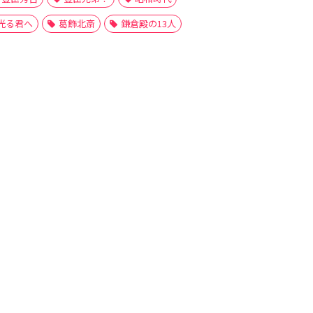
光る君へ
葛飾北斎
鎌倉殿の13人