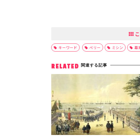
こ
キーワード
ペリー
ミシン
幕
関連する記事
RELATED