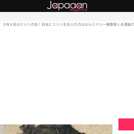
３月４日はミシンの日！日本にミシンを伝えたのはなんとペリー提督率いる黒船