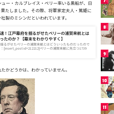
7
マシュー・カルブレイス・ペリー率いる黒船が、日
を果たしました。その際、将軍家定夫人・篤姫に
ン社製のミシンだといわれています。
8
速！江戸幕府を揺るがせたペリーの浦賀来航とは
ったのか？【幕末をわかりやすく】
を揺るがせたペリーの浦賀来航とはどういったものだったので
nsert_post id=212212]ペリーの浦賀来航に先立つ1739
9
れたかどうかは、わかっていません。
10
11