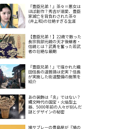
『豊臣兄弟！』茶々＝悪女は
ほぼ創作？秀吉が溺愛、豊臣
家滅亡を背負わされた茶々
(井上和)の壮絶すぎる生涯
【豊臣兄弟！】22歳で散った
長宗我部元親の天才後継者・
信親とは？武勇を奮った若武
者の壮絶な最期
『豊臣兄弟！』で描かれた織
田信長の道普請は史実？信長
が実施した街道整備の施策を
紹介
あの装飾は「炎」ではない？
縄文時代の国宝・火焔型土
器、5000年前の人々が刻んだ
謎とデザインの秘密
鳩サブレーの豊島屋が『鳩の