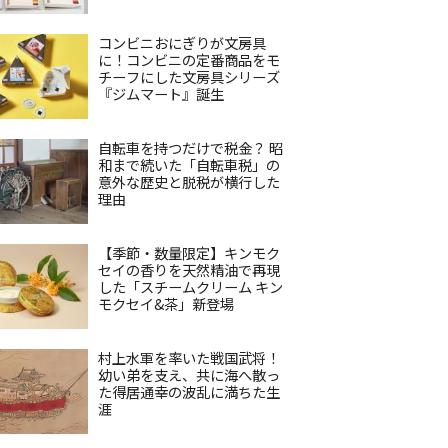
コンビニおにぎりが文房具
に！コンビニの定番商品をモ
チーフにした文房具シリーズ
『ジムマート』誕生
自転車を持つだけで税金？ 昭
和まで続いた「自転車税」の
意外な歴史と脱税が横行した
理由
【季節・数量限定】キンモク
セイの香りを天然精油で再現
した「スチームクリーム キン
モクセイ&茶」新登場
村上水軍を率いた戦国武将！
幼い弟を支え、共に海へ散っ
た得居通幸の波乱に満ちた生
涯