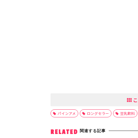
こ
パインアメ
ロングセラー
豆乳飲料
関連する記事
RELATED