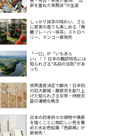
家を重ねた実務派”の生涯
しっかり抹茶の味わい、さら
に果実の香りも楽しめる「無
糖フレーバー抹茶」ストロベ
リー、マンゴー新発売
「一口」が「いもあら
い」！？ 日本の難読地名には
知られざる“名前の法則”があ
った
世界遺産決定で脚光！日本初
の巨大都城・藤原京を創り上
げた知られざる女帝・持統天
皇の凄絶な執念
日本の四季折々の植物や情景
を描くことに相応しい色を集
めた水彩色鉛筆『色辞典』が
新発売！