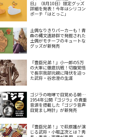
日』（8月10日）限定グッズ
詳細を発表！今年はシリコン
ポーチ「はとっこ」
土偶なりきりパーカーも！青
森の縄文遺跡群で発掘された
土偶がモチーフのキュートな
グッズが新発売
『豊臣兄弟！』小一郎の5万
の大軍に徹底抗戦！切腹覚悟
で長宗我部元親に降伏を迫っ
た武将・谷忠澄の生涯
ゴジラの咆哮で目覚める朝…
1954年公開『ゴジラ』の貴重
音源を搭載した「ゴジラ音声
目覚まし時計」が新発売
『豊臣兄弟！』で萩原護が演
じる武将・小堀正次とは？秀
長・秀吉・家康が重用、“出