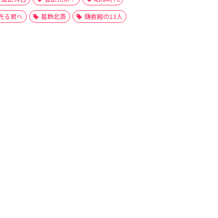
光る君へ
葛飾北斎
鎌倉殿の13人