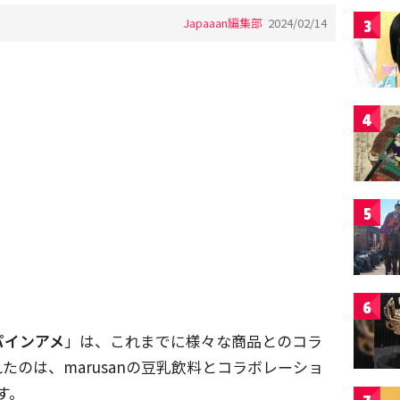
Japaaan編集部
2024/02/14
3
4
5
6
パインアメ
」は、これまでに様々な商品とのコラ
のは、marusanの豆乳飲料とコラボレーショ
す。