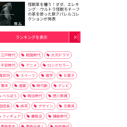
怪獣革を纏う！ダダ、エレキ
ング…ウルトラ怪獣モチーフ
の革を使った新アパレルコレ
クションが発表
ランキングを表示
江戸時代
戦国時代
大河ドラマ
平安時代
アニメ
ロングセラー
国武将
スイーツ
雑学
お菓子
幕末
漫画
時代劇
テレビ
べらぼう
明治時代
徳川家康
田信長
抹茶
デザイン
文房具
フィギュア
展覧会
鎌倉時代
豊臣秀吉
豊臣兄弟！
昭和時代