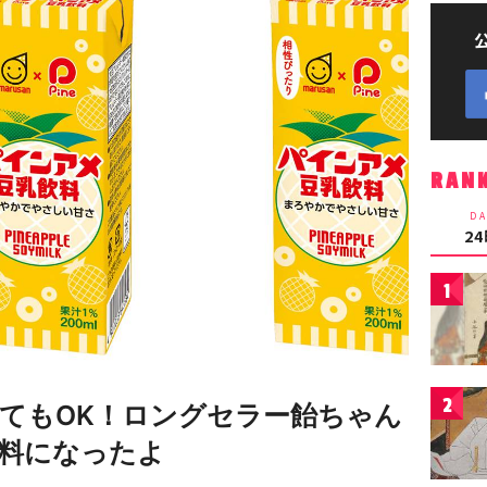
RAN
DA
2
1
2
てもOK！ロングセラー飴ちゃん
料になったよ