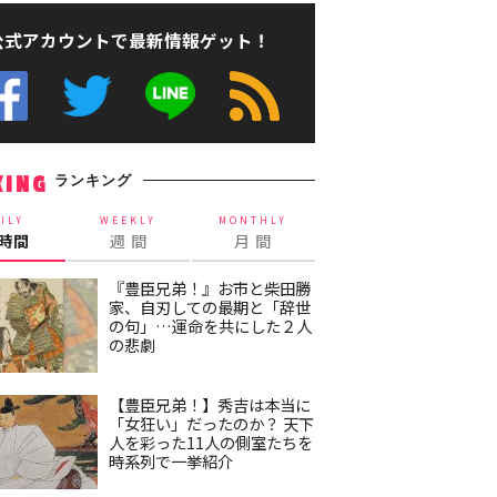
公式アカウントで最新情報ゲット！
ランキング
KING
ILY
WEEKLY
MONTHLY
4時間
週 間
月 間
『豊臣兄弟！』お市と柴田勝
家、自刃しての最期と「辞世
の句」…運命を共にした２人
の悲劇
【豊臣兄弟！】秀吉は本当に
「女狂い」だったのか？ 天下
人を彩った11人の側室たちを
時系列で一挙紹介