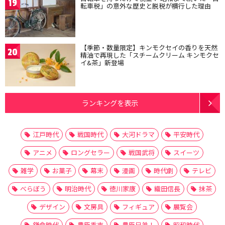
19
転車税」の意外な歴史と脱税が横行した理由
【季節・数量限定】キンモクセイの香りを天然
20
精油で再現した「スチームクリーム キンモクセ
イ&茶」新登場
ランキングを表示
江戸時代
戦国時代
大河ドラマ
平安時代
アニメ
ロングセラー
戦国武将
スイーツ
雑学
お菓子
幕末
漫画
時代劇
テレビ
べらぼう
明治時代
徳川家康
織田信長
抹茶
デザイン
文房具
フィギュア
展覧会
鎌倉時代
豊臣秀吉
豊臣兄弟！
昭和時代