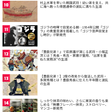
村上水軍を率いた戦国武将！幼い弟を支え、共
10
に海へ散った得居通幸の波乱に満ちた生涯
ゴジラの咆哮で目覚める朝…1954年公開『ゴジ
11
ラ』の貴重音源を搭載した「ゴジラ音声目覚ま
し時計」が新発売
『豊臣兄弟！』で萩原護が演じる武将・小堀正
12
次とは？秀長・秀吉・家康が重用、“出家を重
ねた実務派”の生涯
【豊臣兄弟！】2度の改易から復活した武将・
13
多賀秀種とは？豊臣秀長に仕えた半年間と波乱
の生涯
しっかり抹茶の味わい、さらに果実の香りも楽
14
しめる「無糖フレーバー抹茶」ストロベリー、
マンゴー新発売