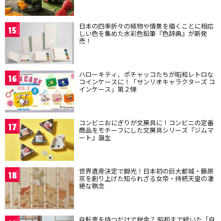
日本の四季折々の植物や情景を描くことに相応
15
しい色を集めた水彩色鉛筆『色辞典』が新発
売！
ハローキティ、ポチャッコたちが昭和レトロな
16
コインケースに！「サンリオキャラクターズ コ
インケース」第２弾
コンビニおにぎりが文房具に！コンビニの定番
17
商品をモチーフにした文房具シリーズ『ジムマ
ート』誕生
世界遺産決定で脚光！日本初の巨大都城・藤原
18
京を創り上げた知られざる女帝・持統天皇の凄
絶な執念
自転車を持つだけで税金？ 昭和まで続いた「自