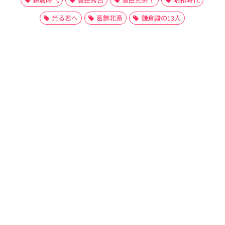
光る君へ
葛飾北斎
鎌倉殿の13人