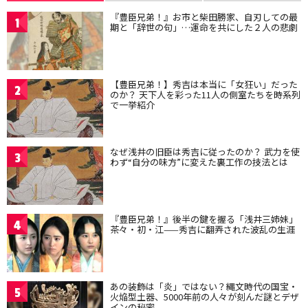
『豊臣兄弟！』お市と柴田勝家、自刃しての最
1
期と「辞世の句」…運命を共にした２人の悲劇
【豊臣兄弟！】秀吉は本当に「女狂い」だった
2
のか？ 天下人を彩った11人の側室たちを時系列
で一挙紹介
なぜ浅井の旧臣は秀吉に従ったのか？ 武力を使
3
わず“自分の味方”に変えた裏工作の技法とは
『豊臣兄弟！』後半の鍵を握る「浅井三姉妹」
4
茶々・初・江——秀吉に翻弄された波乱の生涯
あの装飾は「炎」ではない？縄文時代の国宝・
5
火焔型土器、5000年前の人々が刻んだ謎とデザ
インの秘密