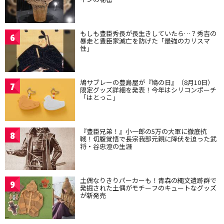
もしも豊臣秀長が長生きしていたら…？秀吉の
6
暴走と豊臣家滅亡を防げた「最強のカリスマ
性」
鳩サブレーの豊島屋が『鳩の日』（8月10日）
7
限定グッズ詳細を発表！今年はシリコンポーチ
「はとっこ」
『豊臣兄弟！』小一郎の5万の大軍に徹底抗
8
戦！切腹覚悟で長宗我部元親に降伏を迫った武
将・谷忠澄の生涯
土偶なりきりパーカーも！青森の縄文遺跡群で
9
発掘された土偶がモチーフのキュートなグッズ
が新発売