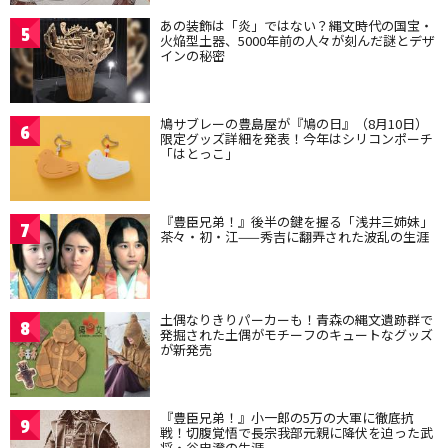
あの装飾は「炎」ではない？縄文時代の国宝・
5
火焔型土器、5000年前の人々が刻んだ謎とデザ
インの秘密
鳩サブレーの豊島屋が『鳩の日』（8月10日）
6
限定グッズ詳細を発表！今年はシリコンポーチ
「はとっこ」
『豊臣兄弟！』後半の鍵を握る「浅井三姉妹」
7
茶々・初・江——秀吉に翻弄された波乱の生涯
土偶なりきりパーカーも！青森の縄文遺跡群で
8
発掘された土偶がモチーフのキュートなグッズ
が新発売
『豊臣兄弟！』小一郎の5万の大軍に徹底抗
9
戦！切腹覚悟で長宗我部元親に降伏を迫った武
将・谷忠澄の生涯