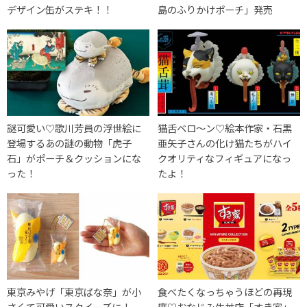
デザイン缶がステキ！！
島のふりかけポーチ」発売
謎可愛い♡歌川芳員の浮世絵に
猫舌ベロ〜ン♡絵本作家・石黒
登場するあの謎の動物「虎子
亜矢子さんの化け猫たちがハイ
石」がポーチ＆クッションにな
クオリティなフィギュアになっ
った！
たよ！
東京みやげ「東京ばな奈」が小
食べたくなっちゃうほどの再現
さくて可愛いスクイーズに！
度♡おなじみ牛丼店「すき家」