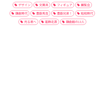
デザイン
文房具
フィギュア
展覧会
鎌倉時代
豊臣秀吉
豊臣兄弟！
昭和時代
光る君へ
葛飾北斎
鎌倉殿の13人