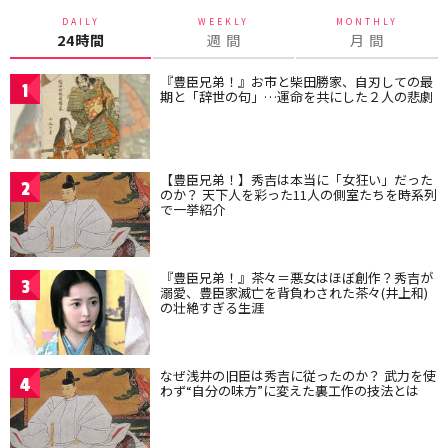
DAILY
WEEKLY
MONTHLY
24時間
週 間
月 間
『豊臣兄弟！』お市と柴田勝家、自刃しての最
1
期と「辞世の句」…運命を共にした２人の悲劇
【豊臣兄弟！】秀吉は本当に「女狂い」だった
2
のか？ 天下人を彩った11人の側室たちを時系列
で一挙紹介
『豊臣兄弟！』茶々＝悪女はほぼ創作？秀吉が
3
溺愛、豊臣家滅亡を背負わされた茶々(井上和)
の壮絶すぎる生涯
なぜ浅井の旧臣は秀吉に従ったのか？ 武力を使
4
わず“自分の味方”に変えた裏工作の技法とは