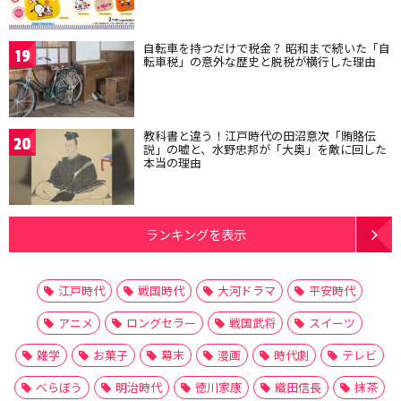
自転車を持つだけで税金？ 昭和まで続いた「自
19
転車税」の意外な歴史と脱税が横行した理由
教科書と違う！江戸時代の田沼意次「賄賂伝
20
説」の嘘と、水野忠邦が「大奥」を敵に回した
本当の理由
ランキングを表示
江戸時代
戦国時代
大河ドラマ
平安時代
アニメ
ロングセラー
戦国武将
スイーツ
雑学
お菓子
幕末
漫画
時代劇
テレビ
べらぼう
明治時代
徳川家康
織田信長
抹茶