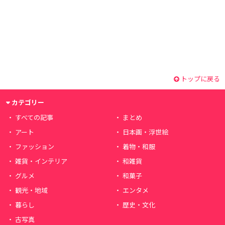
トップに戻る
カテゴリー
すべての記事
まとめ
アート
日本画・浮世絵
ファッション
着物・和服
雑貨・インテリア
和雑貨
グルメ
和菓子
観光・地域
エンタメ
暮らし
歴史・文化
古写真