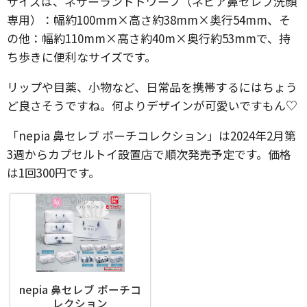
サイズは、ネザーランドドワーフ（ネピア鼻セレブ洗顔
専用）：幅約100mm×高さ約38mm×奥行54mm、そ
の他：幅約110mm×高さ約40m×奥行約53mmで、持
ち歩きに便利なサイズです。
リップや目薬、小物など、日常品を携帯するにはちょう
ど良さそうですね。何よりデザインが可愛いですもん♡
「nepia 鼻セレブ ポーチコレクション」は2024年2⽉第
3週からカプセルトイ設置店で順次発売予定です。価格
は1回300円です。
nepia 鼻セレブ ポーチコ
レクション