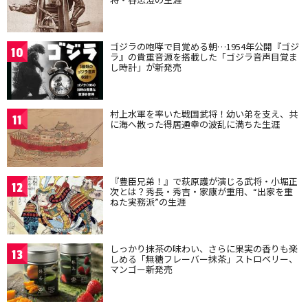
ゴジラの咆哮で目覚める朝…1954年公開『ゴジ
10
ラ』の貴重音源を搭載した「ゴジラ音声目覚ま
し時計」が新発売
村上水軍を率いた戦国武将！幼い弟を支え、共
11
に海へ散った得居通幸の波乱に満ちた生涯
『豊臣兄弟！』で萩原護が演じる武将・小堀正
12
次とは？秀長・秀吉・家康が重用、“出家を重
ねた実務派”の生涯
しっかり抹茶の味わい、さらに果実の香りも楽
13
しめる「無糖フレーバー抹茶」ストロベリー、
マンゴー新発売