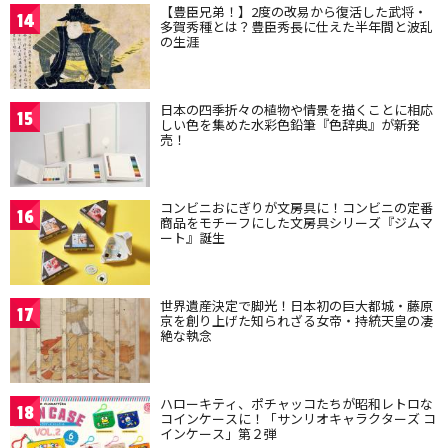
【豊臣兄弟！】2度の改易から復活した武将・
14
多賀秀種とは？豊臣秀長に仕えた半年間と波乱
の生涯
日本の四季折々の植物や情景を描くことに相応
15
しい色を集めた水彩色鉛筆『色辞典』が新発
売！
コンビニおにぎりが文房具に！コンビニの定番
16
商品をモチーフにした文房具シリーズ『ジムマ
ート』誕生
世界遺産決定で脚光！日本初の巨大都城・藤原
17
京を創り上げた知られざる女帝・持統天皇の凄
絶な執念
ハローキティ、ポチャッコたちが昭和レトロな
18
コインケースに！「サンリオキャラクターズ コ
インケース」第２弾