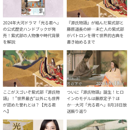
2024年大河ドラマ「光る君へ」
『源氏物語』が結んだ紫式部と
の公式歴史ハンドブックが発
藤原道長の絆…未亡人の紫式部
売！紫式部の人物像や時代背景
がパトロンを得て世界的古典を
を解説
書き始めるまで
ここがスゴいぞ紫式部『源氏物
ついに『源氏物語』誕生！ヒロ
語』！”世界最古“以外にも世界
インのモデルは藤原定子？ほ
が認めた誉れとは？【光る君
か…大河「光る君へ」8月18日放
へ】
送振り返り