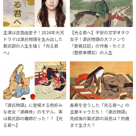
主演は吉高由里子！2024年大河
【光る君へ】平安の文学オタク
ドラマは源氏物語を生み出した
女子！源氏物語の大ファンで
紫式部の人生を描く『光る君
「更級日記」の作者・ちぐさ
へ』
（菅原孝標女）の人生
『源氏物語』に登場する色好み
長寿を全うした『光る君へ』の
な老女「源典侍」のモデル、実
主要キャラたち！「源氏物語」
は紫式部の義姉だった！？【光
完成後の紫式部の消息は？何歳
る君へ】
まで生きた？