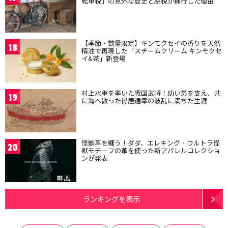
転車税」の意外な歴史と脱税が横行した理由
【季節・数量限定】キンモクセイの香りを天然
18
精油で再現した「スチームクリーム キンモクセ
イ&茶」新登場
村上水軍を率いた戦国武将！幼い弟を支え、共
19
に海へ散った得居通幸の波乱に満ちた生涯
怪獣革を纏う！ダダ、エレキング…ウルトラ怪
20
獣モチーフの革を使った新アパレルコレクショ
ンが発表
ランキングを表示