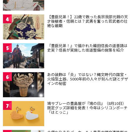
【豊臣兄弟！】22歳で散った長宗我部元親の天
4
才後継者・信親とは？武勇を奮った若武者の壮
絶な最期
『豊臣兄弟！』で描かれた織田信長の道普請は
5
史実？信長が実施した街道整備の施策を紹介
あの装飾は「炎」ではない？縄文時代の国宝・
6
火焔型土器、5000年前の人々が刻んだ謎とデザ
インの秘密
鳩サブレーの豊島屋が『鳩の日』（8月10日）
7
限定グッズ詳細を発表！今年はシリコンポーチ
「はとっこ」