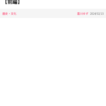
【前編】
歴史・文化
雲川ゆず
2024/02/15