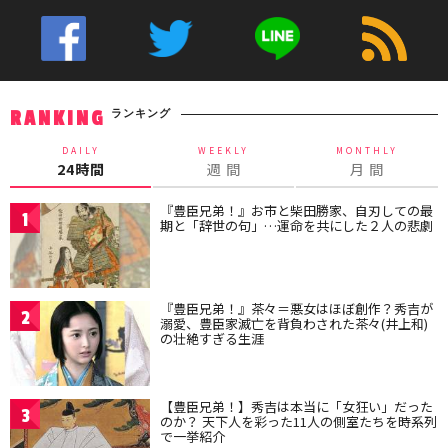
ランキング
RANKING
DAILY
WEEKLY
MONTHLY
24時間
週 間
月 間
『豊臣兄弟！』お市と柴田勝家、自刃しての最
1
期と「辞世の句」…運命を共にした２人の悲劇
『豊臣兄弟！』茶々＝悪女はほぼ創作？秀吉が
2
溺愛、豊臣家滅亡を背負わされた茶々(井上和)
の壮絶すぎる生涯
【豊臣兄弟！】秀吉は本当に「女狂い」だった
3
のか？ 天下人を彩った11人の側室たちを時系列
で一挙紹介