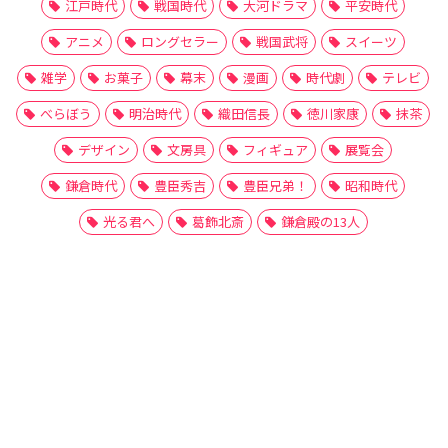
江戸時代
戦国時代
大河ドラマ
平安時代
アニメ
ロングセラー
戦国武将
スイーツ
雑学
お菓子
幕末
漫画
時代劇
テレビ
べらぼう
明治時代
織田信長
徳川家康
抹茶
デザイン
文房具
フィギュア
展覧会
鎌倉時代
豊臣秀吉
豊臣兄弟！
昭和時代
光る君へ
葛飾北斎
鎌倉殿の13人