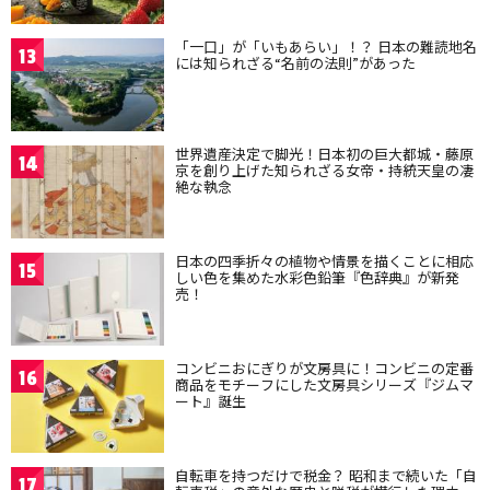
「一口」が「いもあらい」！？ 日本の難読地名
13
には知られざる“名前の法則”があった
世界遺産決定で脚光！日本初の巨大都城・藤原
14
京を創り上げた知られざる女帝・持統天皇の凄
絶な執念
日本の四季折々の植物や情景を描くことに相応
15
しい色を集めた水彩色鉛筆『色辞典』が新発
売！
コンビニおにぎりが文房具に！コンビニの定番
16
商品をモチーフにした文房具シリーズ『ジムマ
ート』誕生
自転車を持つだけで税金？ 昭和まで続いた「自
17