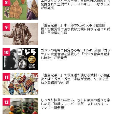
土偶なりきりパーカーも！青森の縄文遺跡群で
8
発掘された土偶がモチーフのキュートなグッズ
が新発売
『豊臣兄弟！』小一郎の5万の大軍に徹底抗
9
戦！切腹覚悟で長宗我部元親に降伏を迫った武
将・谷忠澄の生涯
ゴジラの咆哮で目覚める朝…1954年公開『ゴジ
10
ラ』の貴重音源を搭載した「ゴジラ音声目覚ま
し時計」が新発売
『豊臣兄弟！』で萩原護が演じる武将・小堀正
11
次とは？秀長・秀吉・家康が重用、“出家を重
ねた実務派”の生涯
しっかり抹茶の味わい、さらに果実の香りも楽
12
しめる「無糖フレーバー抹茶」ストロベリー、
マンゴー新発売