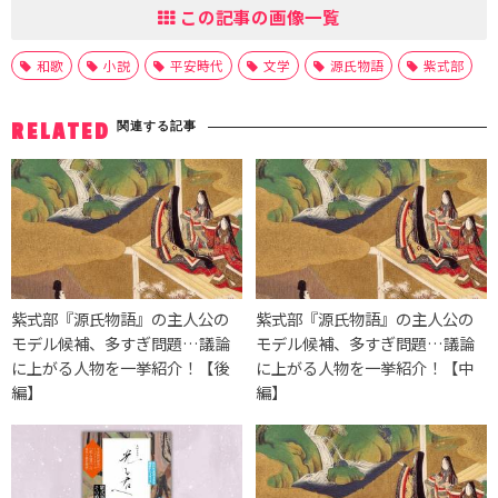
この記事の画像一覧
和歌
小説
平安時代
文学
源氏物語
紫式部
関連する記事
RELATED
紫式部『源氏物語』の主人公の
紫式部『源氏物語』の主人公の
モデル候補、多すぎ問題…議論
モデル候補、多すぎ問題…議論
に上がる人物を一挙紹介！【後
に上がる人物を一挙紹介！【中
編】
編】