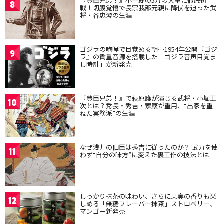
『豊臣兄弟！』小一郎の5万の大軍に徹底抗
8
戦！切腹覚悟で長宗我部元親に降伏を迫った武
将・谷忠澄の生涯
ゴジラの咆哮で目覚める朝…1954年公開『ゴジ
9
ラ』の貴重音源を搭載した「ゴジラ音声目覚ま
し時計」が新発売
『豊臣兄弟！』で萩原護が演じる武将・小堀正
10
次とは？秀長・秀吉・家康が重用、“出家を重
ねた実務派”の生涯
なぜ浅井の旧臣は秀吉に従ったのか？ 武力を使
11
わず“自分の味方”に変えた裏工作の技法とは
しっかり抹茶の味わい、さらに果実の香りも楽
12
しめる「無糖フレーバー抹茶」ストロベリー、
マンゴー新発売