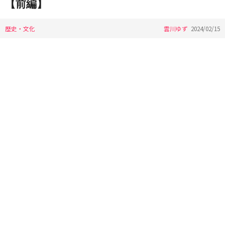
【前編】
歴史・文化
雲川ゆず
2024/02/15