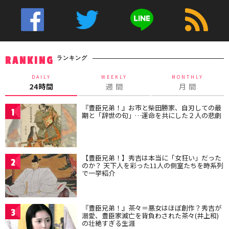
ランキング
RANKING
DAILY
WEEKLY
MONTHLY
24時間
週 間
月 間
『豊臣兄弟！』お市と柴田勝家、自刃しての最
1
期と「辞世の句」…運命を共にした２人の悲劇
【豊臣兄弟！】秀吉は本当に「女狂い」だった
2
のか？ 天下人を彩った11人の側室たちを時系列
で一挙紹介
『豊臣兄弟！』茶々＝悪女はほぼ創作？秀吉が
3
溺愛、豊臣家滅亡を背負わされた茶々(井上和)
の壮絶すぎる生涯