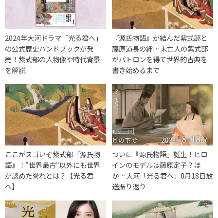
2024年大河ドラマ「光る君へ」
『源氏物語』が結んだ紫式部と
の公式歴史ハンドブックが発
藤原道長の絆…未亡人の紫式部
売！紫式部の人物像や時代背景
がパトロンを得て世界的古典を
を解説
書き始めるまで
ここがスゴいぞ紫式部『源氏物
ついに『源氏物語』誕生！ヒロ
語』！”世界最古“以外にも世界
インのモデルは藤原定子？ほ
が認めた誉れとは？【光る君
か…大河「光る君へ」8月18日放
へ】
送振り返り