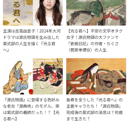
主演は吉高由里子！2024年大河
【光る君へ】平安の文学オタク
ドラマは源氏物語を生み出した
女子！源氏物語の大ファンで
紫式部の人生を描く『光る君
「更級日記」の作者・ちぐさ
へ』
（菅原孝標女）の人生
『源氏物語』に登場する色好み
長寿を全うした『光る君へ』の
な老女「源典侍」のモデル、実
主要キャラたち！「源氏物語」
は紫式部の義姉だった！？【光
完成後の紫式部の消息は？何歳
る君へ】
まで生きた？