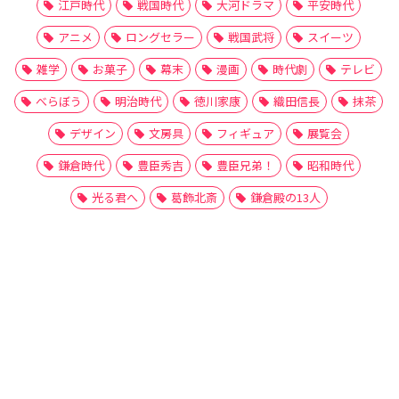
江戸時代
戦国時代
大河ドラマ
平安時代
アニメ
ロングセラー
戦国武将
スイーツ
雑学
お菓子
幕末
漫画
時代劇
テレビ
べらぼう
明治時代
徳川家康
織田信長
抹茶
デザイン
文房具
フィギュア
展覧会
鎌倉時代
豊臣秀吉
豊臣兄弟！
昭和時代
光る君へ
葛飾北斎
鎌倉殿の13人