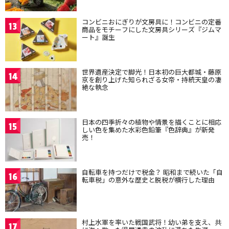
コンビニおにぎりが文房具に！コンビニの定番
13
商品をモチーフにした文房具シリーズ『ジムマ
ート』誕生
世界遺産決定で脚光！日本初の巨大都城・藤原
14
京を創り上げた知られざる女帝・持統天皇の凄
絶な執念
日本の四季折々の植物や情景を描くことに相応
15
しい色を集めた水彩色鉛筆『色辞典』が新発
売！
自転車を持つだけで税金？ 昭和まで続いた「自
16
転車税」の意外な歴史と脱税が横行した理由
村上水軍を率いた戦国武将！幼い弟を支え、共
17