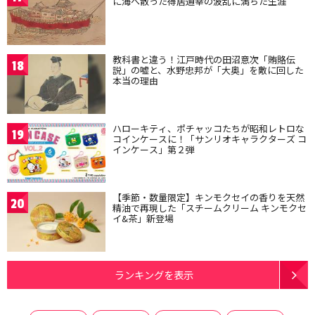
に海へ散った得居通幸の波乱に満ちた生涯
教科書と違う！江戸時代の田沼意次「賄賂伝
18
説」の嘘と、水野忠邦が「大奥」を敵に回した
本当の理由
ハローキティ、ポチャッコたちが昭和レトロな
19
コインケースに！「サンリオキャラクターズ コ
インケース」第２弾
【季節・数量限定】キンモクセイの香りを天然
20
精油で再現した「スチームクリーム キンモクセ
イ&茶」新登場
ランキングを表示