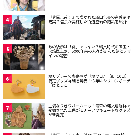
『豊臣兄弟！』で描かれた織田信長の道普請は
4
史実？信長が実施した街道整備の施策を紹介
あの装飾は「炎」ではない？縄文時代の国宝・
5
火焔型土器、5000年前の人々が刻んだ謎とデザ
インの秘密
鳩サブレーの豊島屋が『鳩の日』（8月10日）
6
限定グッズ詳細を発表！今年はシリコンポーチ
「はとっこ」
土偶なりきりパーカーも！青森の縄文遺跡群で
7
発掘された土偶がモチーフのキュートなグッズ
が新発売