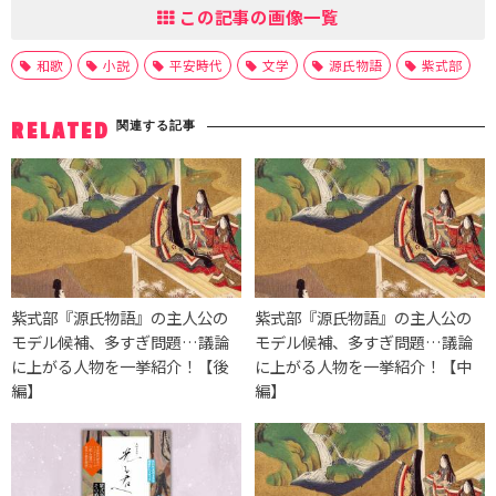
この記事の画像一覧
和歌
小説
平安時代
文学
源氏物語
紫式部
関連する記事
RELATED
紫式部『源氏物語』の主人公の
紫式部『源氏物語』の主人公の
モデル候補、多すぎ問題…議論
モデル候補、多すぎ問題…議論
に上がる人物を一挙紹介！【後
に上がる人物を一挙紹介！【中
編】
編】