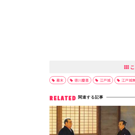
こ
幕末
徳川慶喜
江戸城
江戸城
関連する記事
RELATED