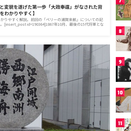
7
と変貌を遂げた第一歩「大政奉還」がなされた背
をわかりやすく】
わかりやすく解説。前回の「ペリーの浦賀来航」についての記
sert_post id=190364]1867年10月、最後の15代将軍とな
8
9
10
11