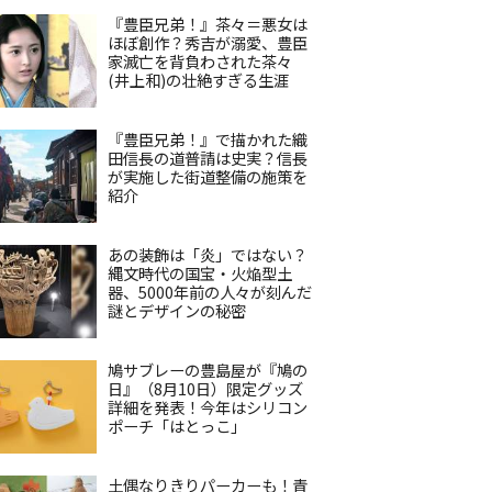
『豊臣兄弟！』茶々＝悪女は
ほぼ創作？秀吉が溺愛、豊臣
家滅亡を背負わされた茶々
(井上和)の壮絶すぎる生涯
『豊臣兄弟！』で描かれた織
田信長の道普請は史実？信長
が実施した街道整備の施策を
紹介
あの装飾は「炎」ではない？
縄文時代の国宝・火焔型土
器、5000年前の人々が刻んだ
謎とデザインの秘密
鳩サブレーの豊島屋が『鳩の
日』（8月10日）限定グッズ
詳細を発表！今年はシリコン
ポーチ「はとっこ」
土偶なりきりパーカーも！青