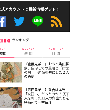
公式アカウントで最新情報ゲット！
ランキング
KING
ILY
WEEKLY
MONTHLY
4時間
週 間
月 間
『豊臣兄弟！』お市と柴田勝
家、自刃しての最期と「辞世
の句」…運命を共にした２人
の悲劇
【豊臣兄弟！】秀吉は本当に
「女狂い」だったのか？ 天下
人を彩った11人の側室たちを
時系列で一挙紹介