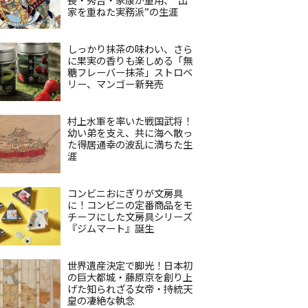
家を重ねた実務派”の生涯
しっかり抹茶の味わい、さら
に果実の香りも楽しめる「無
糖フレーバー抹茶」ストロベ
リー、マンゴー新発売
村上水軍を率いた戦国武将！
幼い弟を支え、共に海へ散っ
た得居通幸の波乱に満ちた生
涯
コンビニおにぎりが文房具
に！コンビニの定番商品をモ
チーフにした文房具シリーズ
『ジムマート』誕生
世界遺産決定で脚光！日本初
の巨大都城・藤原京を創り上
げた知られざる女帝・持統天
皇の凄絶な執念