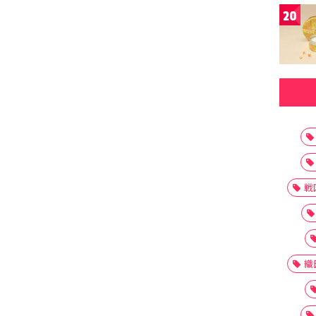
20
戦
織