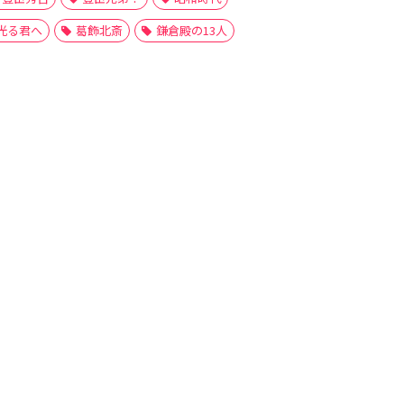
光る君へ
葛飾北斎
鎌倉殿の13人