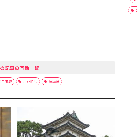
の記事の画像一覧
無血開城
江戸時代
薩摩藩