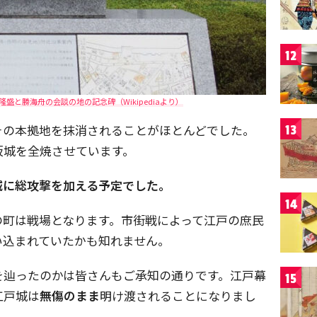
12
盛と勝海舟の会談の地の記念碑（Wikipediaより）
その本拠地を抹消されることがほとんどでした。
13
坂城を全焼させています。
城に総攻撃を加える予定でした。
14
の町は戦場となります。市街戦によって江戸の庶民
い込まれていたかも知れません。
を辿ったのかは皆さんもご承知の通りです。江戸幕
15
江戸城は
無傷のまま
明け渡されることになりまし