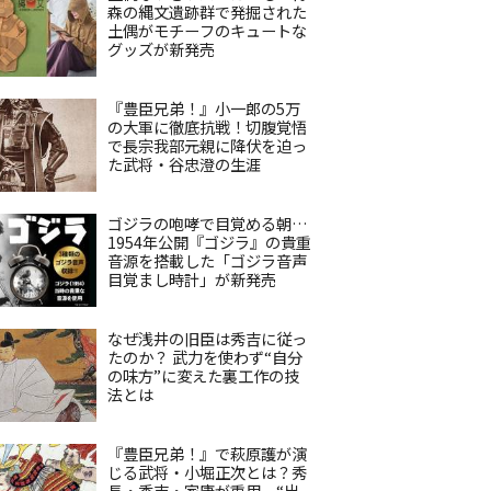
森の縄文遺跡群で発掘された
土偶がモチーフのキュートな
グッズが新発売
『豊臣兄弟！』小一郎の5万
の大軍に徹底抗戦！切腹覚悟
で長宗我部元親に降伏を迫っ
た武将・谷忠澄の生涯
ゴジラの咆哮で目覚める朝…
1954年公開『ゴジラ』の貴重
音源を搭載した「ゴジラ音声
目覚まし時計」が新発売
なぜ浅井の旧臣は秀吉に従っ
たのか？ 武力を使わず“自分
の味方”に変えた裏工作の技
法とは
『豊臣兄弟！』で萩原護が演
じる武将・小堀正次とは？秀
長・秀吉・家康が重用、“出