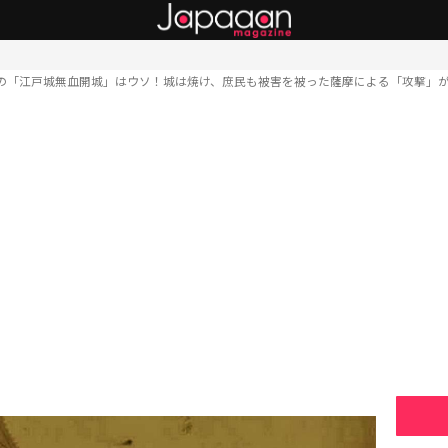
の「江戸城無血開城」はウソ！城は焼け、庶民も被害を被った薩摩による「攻撃」