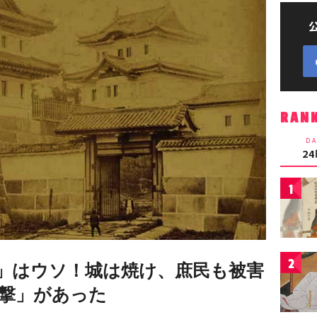
RAN
DA
2
1
2
」はウソ！城は焼け、庶民も被害
撃」があった