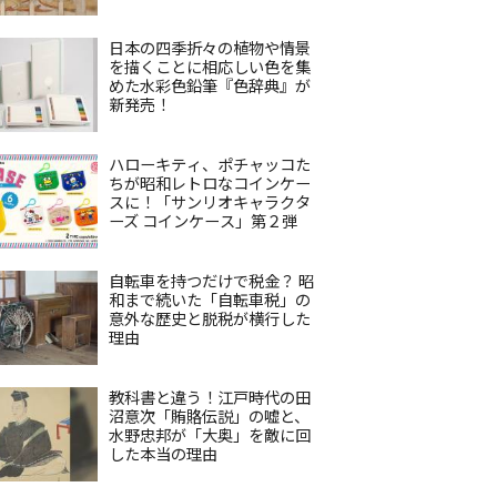
日本の四季折々の植物や情景
を描くことに相応しい色を集
めた水彩色鉛筆『色辞典』が
新発売！
ハローキティ、ポチャッコた
ちが昭和レトロなコインケー
スに！「サンリオキャラクタ
ーズ コインケース」第２弾
自転車を持つだけで税金？ 昭
和まで続いた「自転車税」の
意外な歴史と脱税が横行した
理由
教科書と違う！江戸時代の田
沼意次「賄賂伝説」の嘘と、
水野忠邦が「大奥」を敵に回
した本当の理由