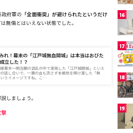
新政府軍の
「全面衝突」が避けられたというだけ
16
町は無傷とはいえない状態でした。
17
みれ！幕末の「江戸城無血開城」は本当はおびた
成立した！？
経緯幕末～明治期の混乱の中で実現した「江戸城開城」といえ
盛の話し合いで、一滴の血も流さず本拠地を明け渡した「無
18
というイメージですね。こ…
解説しましょう。
19
攻撃