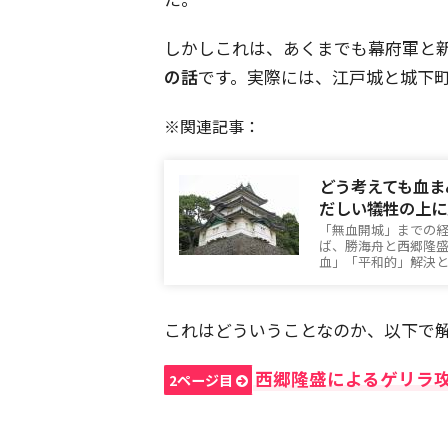
しかしこれは、あくまでも幕府軍と
の話
です。実際には、江戸城と城下
※関連記事：
どう考えても血ま
だしい犠牲の上に
「無血開城」までの
ば、勝海舟と西郷隆
血」「平和的」解決
これはどういうことなのか、以下で
西郷隆盛によるゲリラ
2ページ目