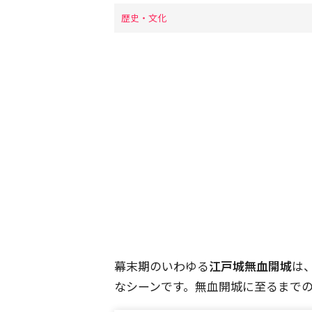
歴史・文化
幕末期のいわゆる
江戸城無血開城
は
なシーンです。無血開城に至るまで