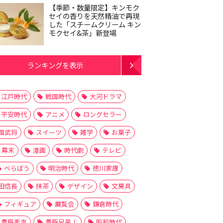
【季節・数量限定】キンモク
セイの香りを天然精油で再現
した「スチームクリーム キン
モクセイ&茶」新登場
ランキングを表示
江戸時代
戦国時代
大河ドラマ
平安時代
アニメ
ロングセラー
国武将
スイーツ
雑学
お菓子
幕末
漫画
時代劇
テレビ
べらぼう
明治時代
徳川家康
田信長
抹茶
デザイン
文房具
フィギュア
展覧会
鎌倉時代
豊臣秀吉
豊臣兄弟！
昭和時代