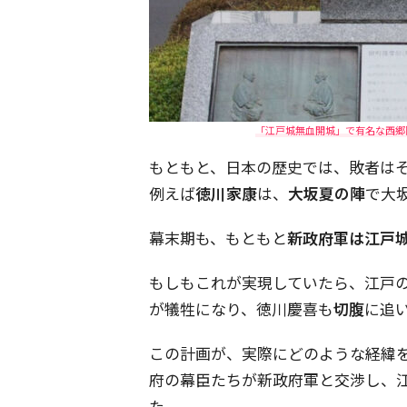
「江戸城無血開城」で有名な西郷隆
もともと、日本の歴史では、敗者は
例えば
徳川家康
は、
大坂夏の陣
で大
幕末期も、もともと
新政府軍は江戸
もしもこれが実現していたら、江戸
が犠牲になり、徳川慶喜も
切腹
に追
この計画が、実際にどのような経緯
府の幕臣たちが新政府軍と交渉し、
た。