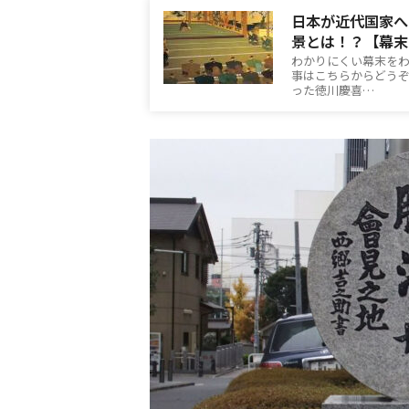
日本が近代国家へ
景とは！？【幕末
わかりにくい幕末を
事はこちらからどうぞ。[in
った徳川慶喜…