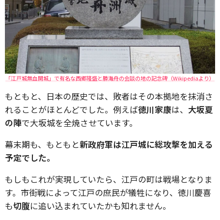
「江戸城無血開城」で有名な西郷隆盛と勝海舟の会談の地の記念碑（Wikipediaより）
もともと、日本の歴史では、敗者はその本拠地を抹消さ
れることがほとんどでした。例えば
徳川家康
は、
大坂夏
の陣
で大坂城を全焼させています。
幕末期も、もともと
新政府軍は江戸城に総攻撃を加える
予定でした。
もしもこれが実現していたら、江戸の町は戦場となりま
す。市街戦によって江戸の庶民が犠牲になり、徳川慶喜
も
切腹
に追い込まれていたかも知れません。