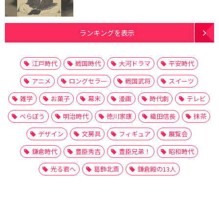
ランキングを表示
江戸時代
戦国時代
大河ドラマ
平安時代
アニメ
ロングセラー
戦国武将
スイーツ
雑学
お菓子
幕末
漫画
時代劇
テレビ
べらぼう
明治時代
徳川家康
織田信長
抹茶
デザイン
文房具
フィギュア
展覧会
鎌倉時代
豊臣秀吉
豊臣兄弟！
昭和時代
光る君へ
葛飾北斎
鎌倉殿の13人