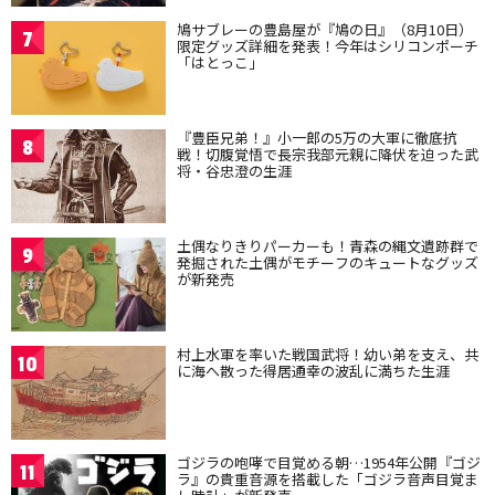
鳩サブレーの豊島屋が『鳩の日』（8月10日）
7
限定グッズ詳細を発表！今年はシリコンポーチ
「はとっこ」
『豊臣兄弟！』小一郎の5万の大軍に徹底抗
8
戦！切腹覚悟で長宗我部元親に降伏を迫った武
将・谷忠澄の生涯
土偶なりきりパーカーも！青森の縄文遺跡群で
9
発掘された土偶がモチーフのキュートなグッズ
が新発売
村上水軍を率いた戦国武将！幼い弟を支え、共
10
に海へ散った得居通幸の波乱に満ちた生涯
ゴジラの咆哮で目覚める朝…1954年公開『ゴジ
11
ラ』の貴重音源を搭載した「ゴジラ音声目覚ま