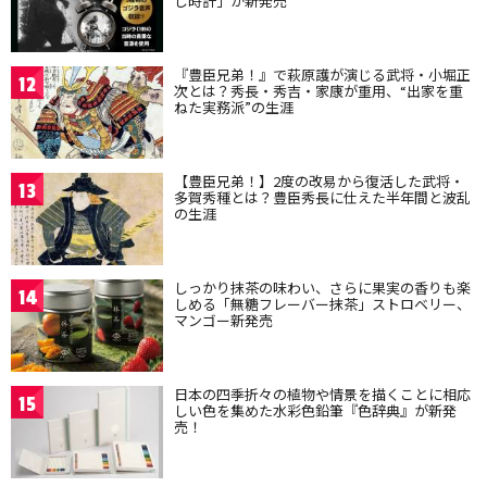
し時計」が新発売
『豊臣兄弟！』で萩原護が演じる武将・小堀正
12
次とは？秀長・秀吉・家康が重用、“出家を重
ねた実務派”の生涯
【豊臣兄弟！】2度の改易から復活した武将・
13
多賀秀種とは？豊臣秀長に仕えた半年間と波乱
の生涯
しっかり抹茶の味わい、さらに果実の香りも楽
14
しめる「無糖フレーバー抹茶」ストロベリー、
マンゴー新発売
日本の四季折々の植物や情景を描くことに相応
15
しい色を集めた水彩色鉛筆『色辞典』が新発
売！