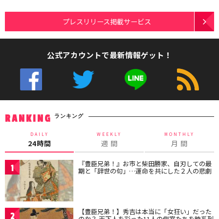
プレスリリース掲載サービス
公式アカウントで最新情報ゲット！
ランキング
RANKING
DAILY
WEEKLY
MONTHLY
24時間
週 間
月 間
『豊臣兄弟！』お市と柴田勝家、自刃しての最
1
期と「辞世の句」…運命を共にした２人の悲劇
【豊臣兄弟！】秀吉は本当に「女狂い」だった
2
のか？ 天下人を彩った11人の側室たちを時系列