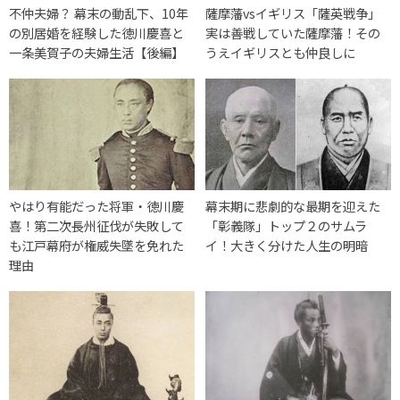
不仲夫婦？ 幕末の動乱下、10年
薩摩藩vsイギリス「薩英戦争」
の別居婚を経験した徳川慶喜と
実は善戦していた薩摩藩！その
一条美賀子の夫婦生活【後編】
うえイギリスとも仲良しに
やはり有能だった将軍・徳川慶
幕末期に悲劇的な最期を迎えた
喜！第二次長州征伐が失敗して
「彰義隊」トップ２のサムラ
も江戸幕府が権威失墜を免れた
イ！大きく分けた人生の明暗
理由