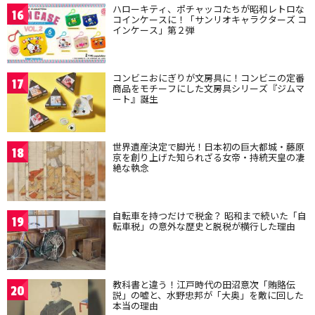
ハローキティ、ポチャッコたちが昭和レトロな
16
コインケースに！「サンリオキャラクターズ コ
インケース」第２弾
コンビニおにぎりが文房具に！コンビニの定番
17
商品をモチーフにした文房具シリーズ『ジムマ
ート』誕生
世界遺産決定で脚光！日本初の巨大都城・藤原
18
京を創り上げた知られざる女帝・持統天皇の凄
絶な執念
自転車を持つだけで税金？ 昭和まで続いた「自
19
転車税」の意外な歴史と脱税が横行した理由
教科書と違う！江戸時代の田沼意次「賄賂伝
20
説」の嘘と、水野忠邦が「大奥」を敵に回した
本当の理由