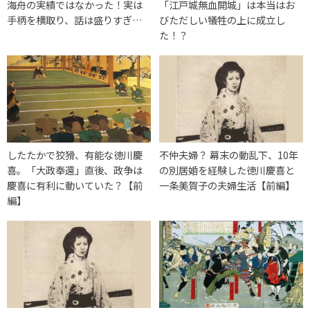
海舟の実績ではなかった！実は
「江戸城無血開城」は本当はお
手柄を横取り、話は盛りすぎ…
びただしい犠牲の上に成立し
た！？
したたかで狡猾、有能な徳川慶
不仲夫婦？ 幕末の動乱下、10年
喜。「大政奉還」直後、政争は
の別居婚を経験した徳川慶喜と
慶喜に有利に動いていた？【前
一条美賀子の夫婦生活【前編】
編】