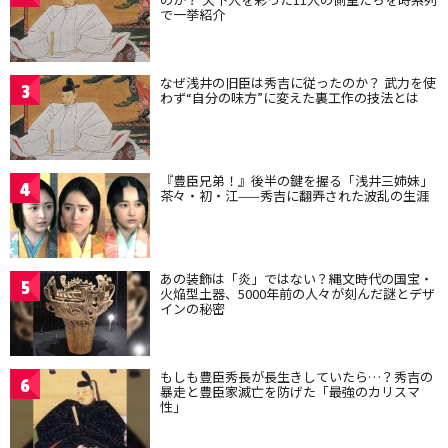
で一挙紹介
なぜ浅井の旧臣は秀吉に従ったのか？ 武力を使
3
わず“自分の味方”に変えた裏工作の技法とは
『豊臣兄弟！』後半の鍵を握る「浅井三姉妹」
4
茶々・初・江——秀吉に翻弄された波乱の生涯
あの装飾は「炎」ではない？縄文時代の国宝・
5
火焔型土器、5000年前の人々が刻んだ謎とデザ
インの秘密
もしも豊臣秀長が長生きしていたら…？秀吉の
6
暴走と豊臣家滅亡を防げた「最強のカリスマ
性」