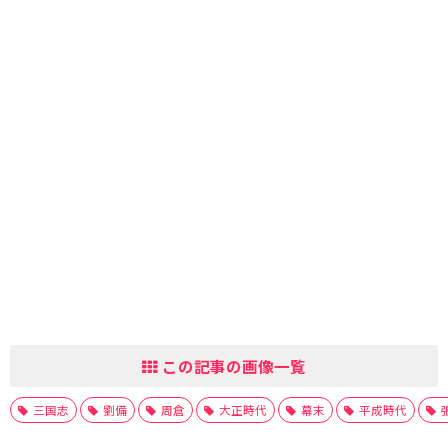
この記事の画像一覧
三国志
劉備
周倉
大正時代
幕末
平成時代