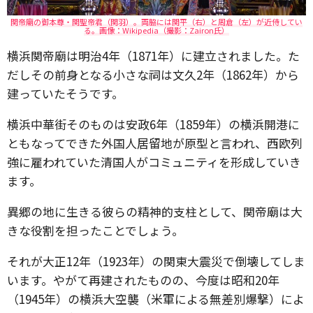
関帝廟の御本尊・関聖帝君（関羽）。両脇には関平（右）と周倉（左）が近侍してい
る。画像：Wikipedia（撮影：Zairon氏）
横浜関帝廟は明治4年（1871年）に建立されました。た
だしその前身となる小さな祠は文久2年（1862年）から
建っていたそうです。
横浜中華街そのものは安政6年（1859年）の横浜開港に
ともなってできた外国人居留地が原型と言われ、西欧列
強に雇われていた清国人がコミュニティを形成していき
ます。
異郷の地に生きる彼らの精神的支柱として、関帝廟は大
きな役割を担ったことでしょう。
それが大正12年（1923年）の関東大震災で倒壊してしま
います。やがて再建されたものの、今度は昭和20年
（1945年）の横浜大空襲（米軍による無差別爆撃）によ