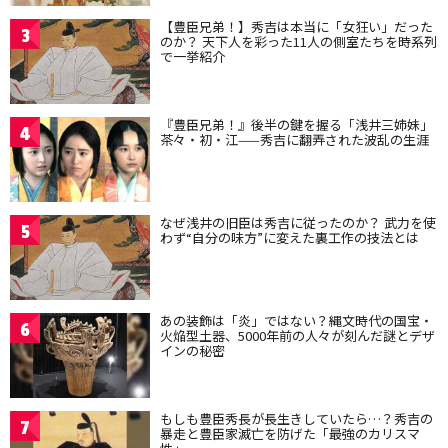
【豊臣兄弟！】秀吉は本当に「女狂い」だった
3
のか？ 天下人を彩った11人の側室たちを時系列
で一挙紹介
『豊臣兄弟！』後半の鍵を握る「浅井三姉妹」
4
茶々・初・江——秀吉に翻弄された波乱の生涯
なぜ浅井の旧臣は秀吉に従ったのか？ 武力を使
5
わず“自分の味方”に変えた裏工作の技法とは
あの装飾は「炎」ではない？縄文時代の国宝・
6
火焔型土器、5000年前の人々が刻んだ謎とデザ
インの秘密
もしも豊臣秀長が長生きしていたら…？秀吉の
7
暴走と豊臣家滅亡を防げた「最強のカリスマ