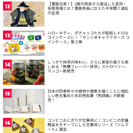
【豊臣兄弟！】2度の改易から復活した武将・
12
多賀秀種とは？豊臣秀長に仕えた半年間と波乱
の生涯
ハローキティ、ポチャッコたちが昭和レトロな
13
コインケースに！「サンリオキャラクターズ コ
インケース」第２弾
しっかり抹茶の味わい、さらに果実の香りも楽
14
しめる「無糖フレーバー抹茶」ストロベリー、
マンゴー新発売
日本の四季折々の植物や情景を描くことに相応
15
しい色を集めた水彩色鉛筆『色辞典』が新発
売！
コンビニおにぎりが文房具に！コンビニの定番
16
商品をモチーフにした文房具シリーズ『ジムマ
ート』誕生