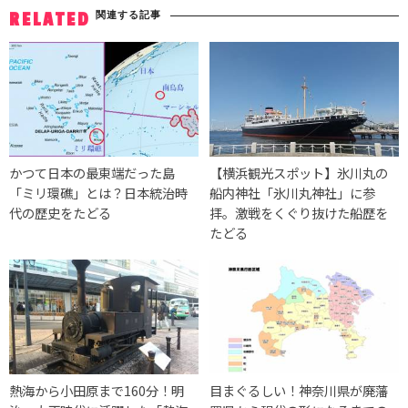
関連する記事
RELATED
かつて日本の最東端だった島
【横浜観光スポット】氷川丸の
「ミリ環礁」とは？日本統治時
船内神社「氷川丸神社」に参
代の歴史をたどる
拝。激戦をくぐり抜けた船歴を
たどる
熱海から小田原まで160分！明
目まぐるしい！神奈川県が廃藩