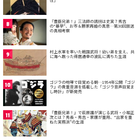
性」
『豊臣兄弟！』三法師の誘拐は史実？秀吉
8
の“暴挙”、お市＆勝家再婚の真意…第30回放送
の真相考察
村上水軍を率いた戦国武将！幼い弟を支え、共
9
に海へ散った得居通幸の波乱に満ちた生涯
ゴジラの咆哮で目覚める朝…1954年公開『ゴジ
10
ラ』の貴重音源を搭載した「ゴジラ音声目覚ま
し時計」が新発売
『豊臣兄弟！』で萩原護が演じる武将・小堀正
11
次とは？秀長・秀吉・家康が重用、“出家を重
ねた実務派”の生涯