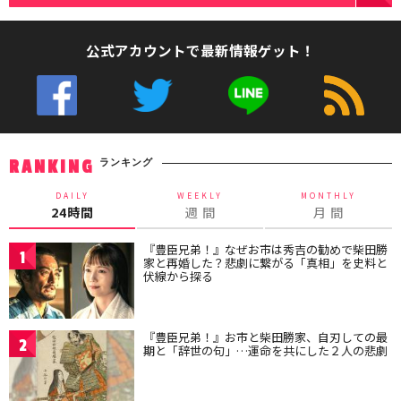
公式アカウントで最新情報ゲット！
ランキング
RANKING
DAILY
WEEKLY
MONTHLY
24時間
週 間
月 間
『豊臣兄弟！』なぜお市は秀吉の勧めで柴田勝
1
家と再婚した？悲劇に繋がる「真相」を史料と
伏線から探る
『豊臣兄弟！』お市と柴田勝家、自刃しての最
2
期と「辞世の句」…運命を共にした２人の悲劇