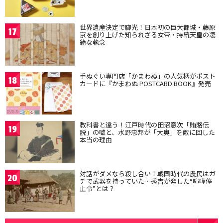
世界遺産決定で脚光！日本初の巨大都城・藤原
17
京を創り上げた知られざる女帝・持統天皇の凄
絶な執念
手ぬぐい専門店「かまわぬ」の人気柄がポスト
18
カードに『かまわぬ POSTCARD BOOK』発売
教科書と違う！江戸時代の田沼意次「賄賂伝
19
説」の嘘と、水野忠邦が「大奥」を敵に回した
本当の理由
対話がダメなら殺し合い！戦国時代の農民はガ
20
チで武器を持っていた…秀吉が発した“喧嘩停
止令”とは？