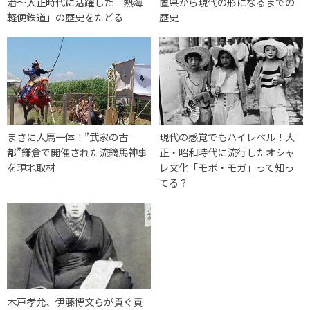
治〜大正時代に活躍した「熱海
置県から現代の形になるまでの
軽便鉄道」の歴史をたどる
歴史
まさに人馬一体！”武家の古
現代の感覚でもハイレベル！大
都”鎌倉で開催された流鏑馬神事
正・昭和時代に流行したオシャ
を現地取材
レ文化「モボ・モガ」って知っ
てる？
木戸孝允、伊藤博文らが貢ぐ貢