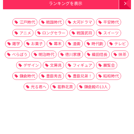
ランキングを表示
江戸時代
戦国時代
大河ドラマ
平安時代
アニメ
ロングセラー
戦国武将
スイーツ
雑学
お菓子
幕末
漫画
時代劇
テレビ
べらぼう
明治時代
徳川家康
織田信長
抹茶
デザイン
文房具
フィギュア
展覧会
鎌倉時代
豊臣秀吉
豊臣兄弟！
昭和時代
光る君へ
葛飾北斎
鎌倉殿の13人