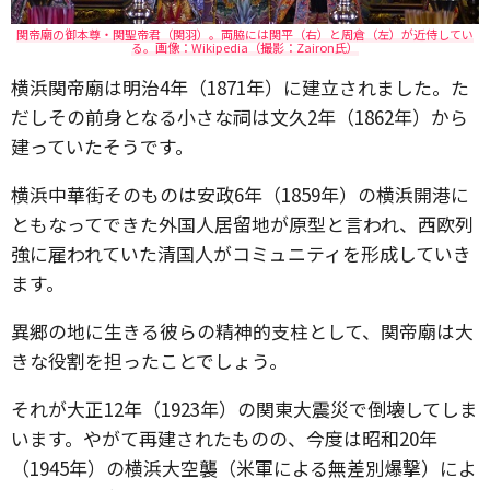
関帝廟の御本尊・関聖帝君（関羽）。両脇には関平（右）と周倉（左）が近侍してい
る。画像：Wikipedia（撮影：Zairon氏）
横浜関帝廟は明治4年（1871年）に建立されました。た
だしその前身となる小さな祠は文久2年（1862年）から
建っていたそうです。
横浜中華街そのものは安政6年（1859年）の横浜開港に
ともなってできた外国人居留地が原型と言われ、西欧列
強に雇われていた清国人がコミュニティを形成していき
ます。
異郷の地に生きる彼らの精神的支柱として、関帝廟は大
きな役割を担ったことでしょう。
それが大正12年（1923年）の関東大震災で倒壊してしま
います。やがて再建されたものの、今度は昭和20年
（1945年）の横浜大空襲（米軍による無差別爆撃）によ