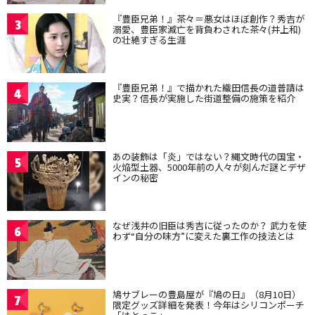
『豊臣兄弟！』茶々＝悪女はほぼ創作？秀吉が
3
溺愛、豊臣家滅亡を背負わされた茶々(井上和)
の壮絶すぎる生涯
『豊臣兄弟！』で描かれた織田信長の道普請は
4
史実？信長が実施した街道整備の施策を紹介
あの装飾は「炎」ではない？縄文時代の国宝・
5
火焔型土器、5000年前の人々が刻んだ謎とデザ
インの秘密
なぜ浅井の旧臣は秀吉に従ったのか？ 武力を使
6
わず“自分の味方”に変えた裏工作の技法とは
鳩サブレーの豊島屋が『鳩の日』（8月10日）
7
限定グッズ詳細を発表！今年はシリコンポーチ