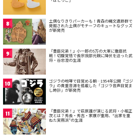
「はとっこ」
土偶なりきりパーカーも！青森の縄文遺跡群で
8
発掘された土偶がモチーフのキュートなグッズ
が新発売
『豊臣兄弟！』小一郎の5万の大軍に徹底抗
9
戦！切腹覚悟で長宗我部元親に降伏を迫った武
将・谷忠澄の生涯
ゴジラの咆哮で目覚める朝…1954年公開『ゴジ
10
ラ』の貴重音源を搭載した「ゴジラ音声目覚ま
し時計」が新発売
『豊臣兄弟！』で萩原護が演じる武将・小堀正
11
次とは？秀長・秀吉・家康が重用、“出家を重
ねた実務派”の生涯