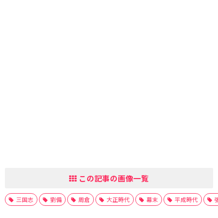
この記事の画像一覧
三国志
劉備
周倉
大正時代
幕末
平成時代