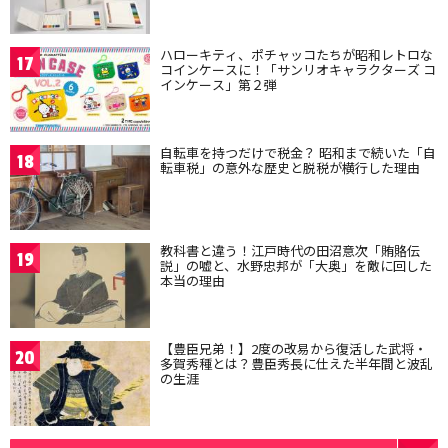
ハローキティ、ポチャッコたちが昭和レトロな
17
コインケースに！「サンリオキャラクターズ コ
インケース」第２弾
自転車を持つだけで税金？ 昭和まで続いた「自
18
転車税」の意外な歴史と脱税が横行した理由
教科書と違う！江戸時代の田沼意次「賄賂伝
19
説」の嘘と、水野忠邦が「大奥」を敵に回した
本当の理由
【豊臣兄弟！】2度の改易から復活した武将・
20
多賀秀種とは？豊臣秀長に仕えた半年間と波乱
の生涯