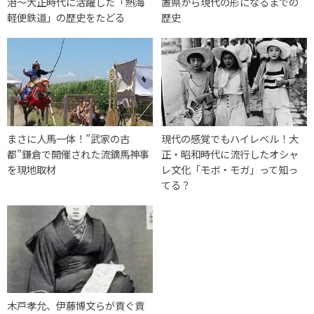
治〜大正時代に活躍した「熱海
置県から現代の形になるまでの
軽便鉄道」の歴史をたどる
歴史
まさに人馬一体！”武家の古
現代の感覚でもハイレベル！大
都”鎌倉で開催された流鏑馬神事
正・昭和時代に流行したオシャ
を現地取材
レ文化「モボ・モガ」って知っ
てる？
木戸孝允、伊藤博文らが貢ぐ貢