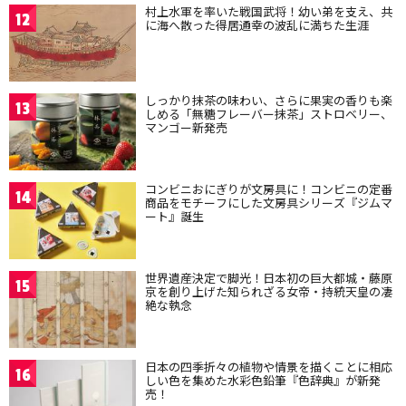
村上水軍を率いた戦国武将！幼い弟を支え、共
12
に海へ散った得居通幸の波乱に満ちた生涯
しっかり抹茶の味わい、さらに果実の香りも楽
13
しめる「無糖フレーバー抹茶」ストロベリー、
マンゴー新発売
コンビニおにぎりが文房具に！コンビニの定番
14
商品をモチーフにした文房具シリーズ『ジムマ
ート』誕生
世界遺産決定で脚光！日本初の巨大都城・藤原
15
京を創り上げた知られざる女帝・持統天皇の凄
絶な執念
日本の四季折々の植物や情景を描くことに相応
16
しい色を集めた水彩色鉛筆『色辞典』が新発
売！