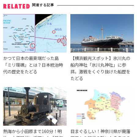
関連する記事
RELATED
かつて日本の最東端だった島
【横浜観光スポット】氷川丸の
「ミリ環礁」とは？日本統治時
船内神社「氷川丸神社」に参
代の歴史をたどる
拝。激戦をくぐり抜けた船歴を
たどる
熱海から小田原まで160分！明
目まぐるしい！神奈川県が廃藩