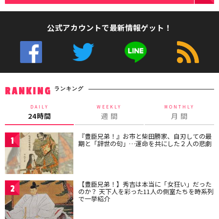
公式アカウントで最新情報ゲット！
ランキング
RANKING
DAILY
WEEKLY
MONTHLY
24時間
週 間
月 間
『豊臣兄弟！』お市と柴田勝家、自刃しての最
1
期と「辞世の句」…運命を共にした２人の悲劇
【豊臣兄弟！】秀吉は本当に「女狂い」だった
2
のか？ 天下人を彩った11人の側室たちを時系列
で一挙紹介