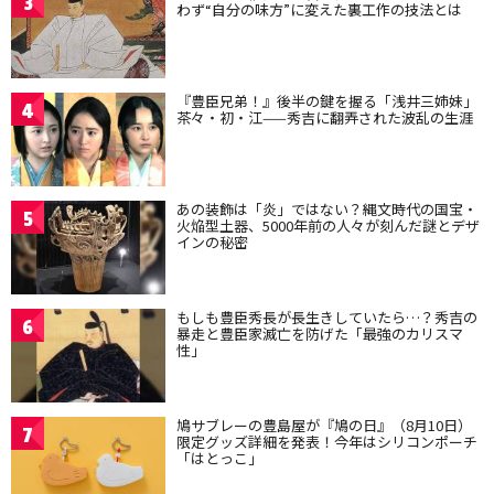
3
わず“自分の味方”に変えた裏工作の技法とは
『豊臣兄弟！』後半の鍵を握る「浅井三姉妹」
4
茶々・初・江——秀吉に翻弄された波乱の生涯
あの装飾は「炎」ではない？縄文時代の国宝・
5
火焔型土器、5000年前の人々が刻んだ謎とデザ
インの秘密
もしも豊臣秀長が長生きしていたら…？秀吉の
6
暴走と豊臣家滅亡を防げた「最強のカリスマ
性」
鳩サブレーの豊島屋が『鳩の日』（8月10日）
7
限定グッズ詳細を発表！今年はシリコンポーチ
「はとっこ」