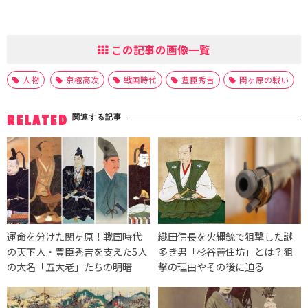
この記事の画像一覧
人物
京極高次
戦国時代
豊臣秀吉
関ヶ原の戦い
関連する記事
RELATED
運命を分けた関ヶ原！戦国時代
織田信長を火縄銃で狙撃した謎
の天下人・豊臣秀吉を支えた5人
多き男「杉谷善住坊」とは？狙
の大名「五大老」たちの明暗
撃の理由やその後に迫る