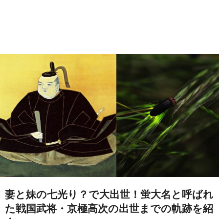
妻と妹の七光り？で大出世！蛍大名と呼ばれ
た戦国武将・京極高次の出世までの軌跡を紹