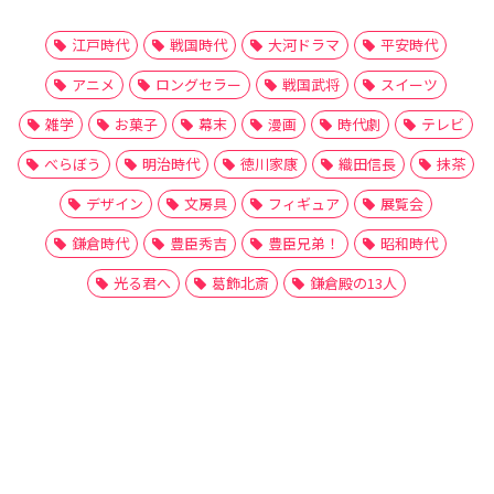
江戸時代
戦国時代
大河ドラマ
平安時代
アニメ
ロングセラー
戦国武将
スイーツ
雑学
お菓子
幕末
漫画
時代劇
テレビ
べらぼう
明治時代
徳川家康
織田信長
抹茶
デザイン
文房具
フィギュア
展覧会
鎌倉時代
豊臣秀吉
豊臣兄弟！
昭和時代
光る君へ
葛飾北斎
鎌倉殿の13人