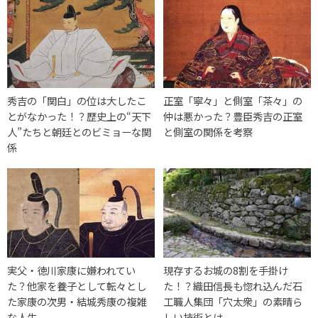
秀吉の「関白」の位は大したこ
正室「寧々」と側室「茶々」の
とがなかった！？歴史上の“天下
仲は悪かった？豊臣秀吉の正室
人”たちと朝廷とのビミョーな関
と側室の関係を考察
係
実父・徳川家康に嫌われてい
現存するお城の8割を手掛け
た？他家を養子として転々とし
た！？織田信長も惚れ込んだ石
た家康の次男・結城秀康の複雑
工職人集団「穴太衆」の素晴ら
な人生
しい技術とは