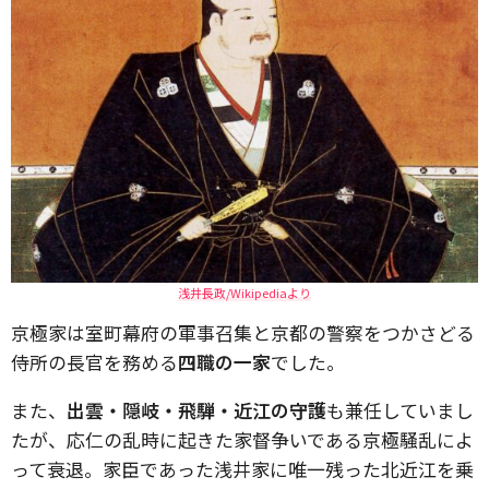
浅井長政/Wikipediaより
京極家は室町幕府の軍事召集と京都の警察をつかさどる
侍所の長官を務める
四職の一家
でした。
また、
出雲・隠岐・飛騨・近江の守護
も兼任していまし
たが、応仁の乱時に起きた家督争いである京極騒乱によ
って衰退。家臣であった浅井家に唯一残った北近江を乗