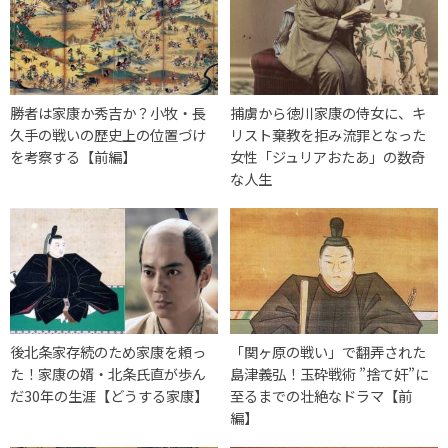
勝者は家康か秀吉か？小牧・長
捕虜から徳川家康の侍女に、キ
久手の戦いの歴史上の位置づけ
リスト棄教を拒み流罪となった
を考察する【前編】
女性「ジュリアおたあ」の数奇
な人生
後北条家存続のため家康を頼っ
「関ヶ原の戦い」で翻弄された
た！家康の婿・北条氏直が歩ん
島津義弘！玉砕戦術 ”捨て奸”に
だ30年の生涯【どうする家康】
至るまでの壮絶なドラマ【前
編】