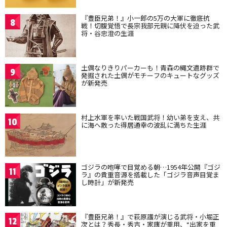
『豊臣兄弟！』小一郎の5万の大軍に徹底抗
8
戦！切腹覚悟で長宗我部元親に降伏を迫った武
将・谷忠澄の生涯
土偶なりきりパーカーも！青森の縄文遺跡群で
9
発掘された土偶がモチーフのキュートなグッズ
が新発売
村上水軍を率いた戦国武将！幼い弟を支え、共
10
に海へ散った得居通幸の波乱に満ちた生涯
ゴジラの咆哮で目覚める朝…1954年公開『ゴジ
11
ラ』の貴重音源を搭載した「ゴジラ音声目覚ま
し時計」が新発売
『豊臣兄弟！』で萩原護が演じる武将・小堀正
12
次とは？秀長・秀吉・家康が重用、“出家を重