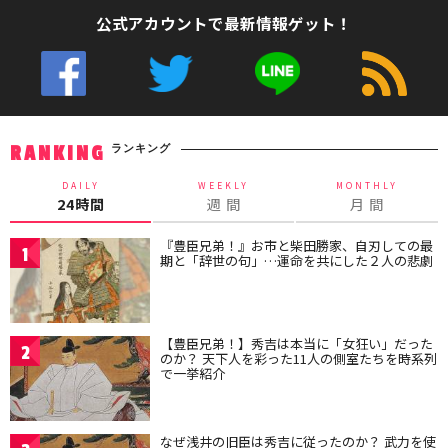
公式アカウントで最新情報ゲット！
ランキング
RANKING
DAILY
WEEKLY
MONTHLY
24時間
週 間
月 間
『豊臣兄弟！』お市と柴田勝家、自刃しての最
1
期と「辞世の句」…運命を共にした２人の悲劇
【豊臣兄弟！】秀吉は本当に「女狂い」だった
2
のか？ 天下人を彩った11人の側室たちを時系列
で一挙紹介
なぜ浅井の旧臣は秀吉に従ったのか？ 武力を使