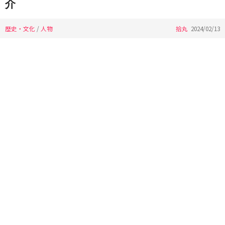
介
歴史・文化
/
人物
拾丸
2024/02/13