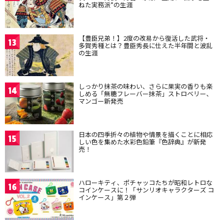
ねた実務派”の生涯
【豊臣兄弟！】2度の改易から復活した武将・
13
多賀秀種とは？豊臣秀長に仕えた半年間と波乱
の生涯
しっかり抹茶の味わい、さらに果実の香りも楽
14
しめる「無糖フレーバー抹茶」ストロベリー、
マンゴー新発売
日本の四季折々の植物や情景を描くことに相応
15
しい色を集めた水彩色鉛筆『色辞典』が新発
売！
ハローキティ、ポチャッコたちが昭和レトロな
16
コインケースに！「サンリオキャラクターズ コ
インケース」第２弾