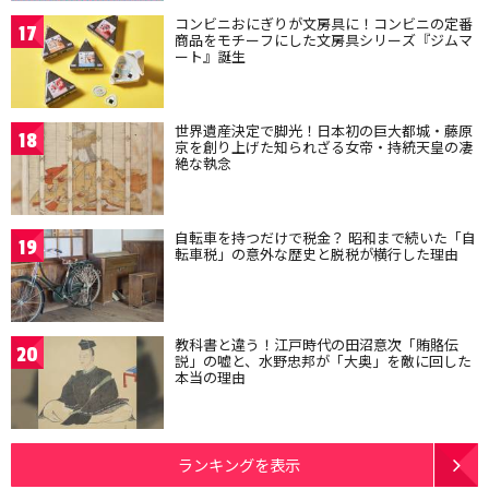
コンビニおにぎりが文房具に！コンビニの定番
17
商品をモチーフにした文房具シリーズ『ジムマ
ート』誕生
世界遺産決定で脚光！日本初の巨大都城・藤原
18
京を創り上げた知られざる女帝・持統天皇の凄
絶な執念
自転車を持つだけで税金？ 昭和まで続いた「自
19
転車税」の意外な歴史と脱税が横行した理由
教科書と違う！江戸時代の田沼意次「賄賂伝
20
説」の嘘と、水野忠邦が「大奥」を敵に回した
本当の理由
ランキングを表示