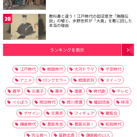
教科書と違う！江戸時代の田沼意次「賄賂伝
20
説」の嘘と、水野忠邦が「大奥」を敵に回した
本当の理由
ランキングを表示
江戸時代
戦国時代
大河ドラマ
平安時代
アニメ
ロングセラー
戦国武将
スイーツ
雑学
お菓子
幕末
漫画
時代劇
テレビ
べらぼう
明治時代
徳川家康
織田信長
抹茶
デザイン
文房具
フィギュア
展覧会
鎌倉時代
豊臣秀吉
豊臣兄弟！
昭和時代
光る君へ
葛飾北斎
鎌倉殿の13人