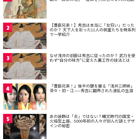
【豊臣兄弟！】秀吉は本当に「女狂い」だった
2
のか？ 天下人を彩った11人の側室たちを時系列
で一挙紹介
なぜ浅井の旧臣は秀吉に従ったのか？ 武力を使
3
わず“自分の味方”に変えた裏工作の技法とは
『豊臣兄弟！』後半の鍵を握る「浅井三姉妹」
4
茶々・初・江——秀吉に翻弄された波乱の生涯
あの装飾は「炎」ではない？縄文時代の国宝・
5
火焔型土器、5000年前の人々が刻んだ謎とデザ
インの秘密