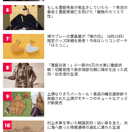
もしも豊臣秀長が長生きしていたら…？秀吉の
6
暴走と豊臣家滅亡を防げた「最強のカリスマ
性」
鳩サブレーの豊島屋が『鳩の日』（8月10日）
7
限定グッズ詳細を発表！今年はシリコンポーチ
「はとっこ」
『豊臣兄弟！』小一郎の5万の大軍に徹底抗
8
戦！切腹覚悟で長宗我部元親に降伏を迫った武
将・谷忠澄の生涯
土偶なりきりパーカーも！青森の縄文遺跡群で
9
発掘された土偶がモチーフのキュートなグッズ
が新発売
村上水軍を率いた戦国武将！幼い弟を支え、共
10
に海へ散った得居通幸の波乱に満ちた生涯