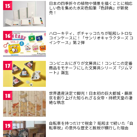
日本の四季折々の植物や情景を描くことに相応
15
しい色を集めた水彩色鉛筆『色辞典』が新発
売！
ハローキティ、ポチャッコたちが昭和レトロな
16
コインケースに！「サンリオキャラクターズ コ
インケース」第２弾
コンビニおにぎりが文房具に！コンビニの定番
17
商品をモチーフにした文房具シリーズ『ジムマ
ート』誕生
世界遺産決定で脚光！日本初の巨大都城・藤原
18
京を創り上げた知られざる女帝・持統天皇の凄
絶な執念
自転車を持つだけで税金？ 昭和まで続いた「自
19
転車税」の意外な歴史と脱税が横行した理由