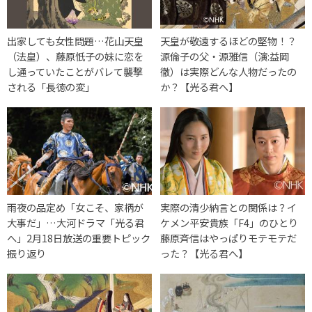
出家しても女性問題…花山天皇
天皇が敬遠するほどの堅物！？
（法皇）、藤原忯子の妹に恋を
源倫子の父・源雅信（演:益岡
し通っていたことがバレて襲撃
徹）は実際どんな人物だったの
される「長徳の変」
か？【光る君へ】
雨夜の品定め「女こそ、家柄が
実際の清少納言との関係は？イ
大事だ」…大河ドラマ「光る君
ケメン平安貴族「F4」のひとり
へ」2月18日放送の重要トピック
藤原斉信はやっぱりモテモテだ
振り返り
った？【光る君へ】