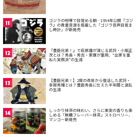
ゴジラの咆哮で目覚める朝…1954年公開『ゴジ
11
ラ』の貴重音源を搭載した「ゴジラ音声目覚ま
し時計」が新発売
『豊臣兄弟！』で萩原護が演じる武将・小堀正
12
次とは？秀長・秀吉・家康が重用、“出家を重
ねた実務派”の生涯
【豊臣兄弟！】2度の改易から復活した武将・
13
多賀秀種とは？豊臣秀長に仕えた半年間と波乱
の生涯
しっかり抹茶の味わい、さらに果実の香りも楽
14
しめる「無糖フレーバー抹茶」ストロベリー、
マンゴー新発売