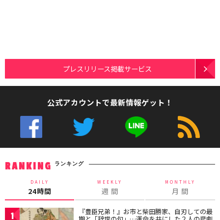
プレスリリース掲載サービス
公式アカウントで最新情報ゲット！
ランキング
RANKING
DAILY
WEEKLY
MONTHLY
24時間
週 間
月 間
『豊臣兄弟！』お市と柴田勝家、自刃しての最
1
期と「辞世の句」…運命を共にした２人の悲劇