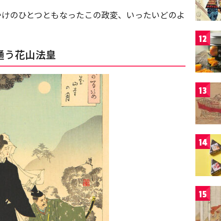
かけのひとつともなったこの政変、いったいどのよ
12
通う
花山法皇
13
14
15