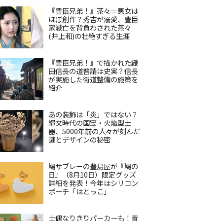
『豊臣兄弟！』茶々＝悪女は
ほぼ創作？秀吉が溺愛、豊臣
家滅亡を背負わされた茶々
(井上和)の壮絶すぎる生涯
『豊臣兄弟！』で描かれた織
田信長の道普請は史実？信長
が実施した街道整備の施策を
紹介
あの装飾は「炎」ではない？
縄文時代の国宝・火焔型土
器、5000年前の人々が刻んだ
謎とデザインの秘密
鳩サブレーの豊島屋が『鳩の
日』（8月10日）限定グッズ
詳細を発表！今年はシリコン
ポーチ「はとっこ」
土偶なりきりパーカーも！青