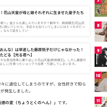
7
！花山天皇が母と娘それぞれに生ませた皇子たち
る君へ」皆さんも楽しんでいますか？劇中で、師貞親王(花山天
8
時に抱いていたら、手応えも似ていてしまいにはどっちがどっ
た」なんて話をしてい…
おんな）は早逝した藤原忯子だけじゃなかった！
9
たどる【光る君へ】
様々な政治改革に乗り出した花山天皇(師貞親王)。しかし最愛の
/よしこ)を喪ったショックで出家・引退してしまいます。
10
早々に退位してしまうのですが、女性好きで知ら
変が発生しました。
11
長徳の変（ちょうとくのへん）」
です。