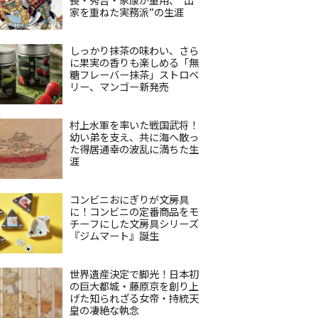
家を重ねた実務派”の生涯
しっかり抹茶の味わい、さら
に果実の香りも楽しめる「無
糖フレーバー抹茶」ストロベ
リー、マンゴー新発売
村上水軍を率いた戦国武将！
幼い弟を支え、共に海へ散っ
た得居通幸の波乱に満ちた生
涯
コンビニおにぎりが文房具
に！コンビニの定番商品をモ
チーフにした文房具シリーズ
『ジムマート』誕生
世界遺産決定で脚光！日本初
の巨大都城・藤原京を創り上
げた知られざる女帝・持統天
皇の凄絶な執念