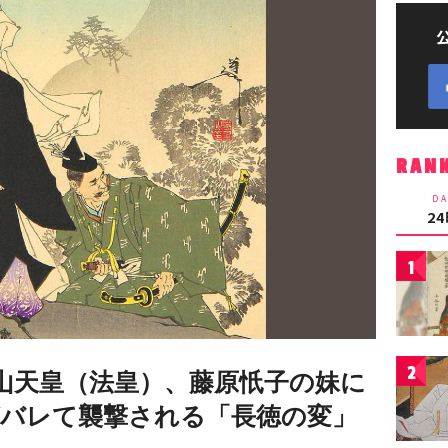
RAN
DA
2
1
2
山天皇（法皇）、藤原忯子の妹に
バレて襲撃される「長徳の変」