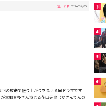
雲川ゆず
2024/02/09
3
4
5
6
。毎回の放送で盛り上がりを見せる同ドラマです
りが本郷奏多さん演じる花山天皇（かざんてんの