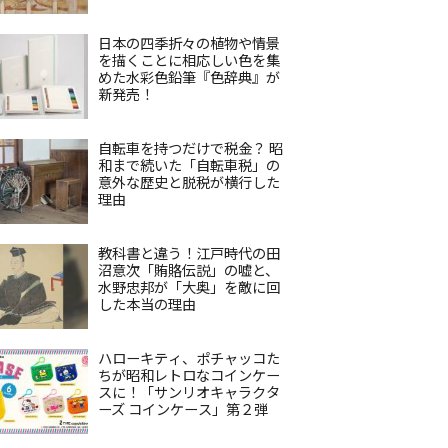
日本の四季折々の植物や情景
を描くことに相応しい色を集
めた水彩色鉛筆『色辞典』が
新発売！
自転車を持つだけで税金？ 昭
和まで続いた「自転車税」の
意外な歴史と脱税が横行した
理由
教科書と違う！江戸時代の田
沼意次「賄賂伝説」の嘘と、
水野忠邦が「大奥」を敵に回
した本当の理由
ハローキティ、ポチャッコた
ちが昭和レトロなコインケー
スに！「サンリオキャラクタ
ーズ コインケース」第２弾