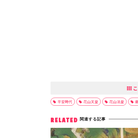
こ
平安時代
花山天皇
花山法皇
関連する記事
RELATED