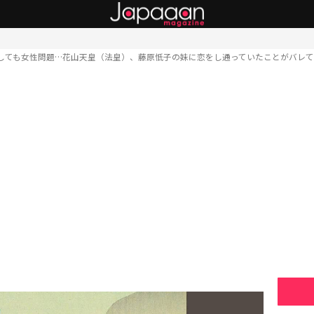
しても女性問題…花山天皇（法皇）、藤原忯子の妹に恋をし通っていたことがバレ