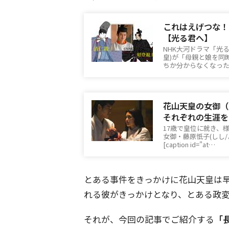
これはえげつな！
【光る君へ】
NHK大河ドラマ「光
皇)が「母親と娘を同
ちか分からなくなっ
花山天皇の女御（
それぞれの生涯を
17歳で皇位に就き、
女御・藤原忯子(しし
[caption id="at…
とある事件をきっかけに花山天皇は
れる彼がきっかけとなり、とある政
それが、今回の記事でご紹介する
「