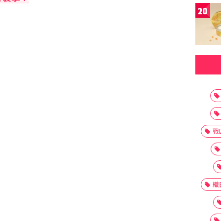
20
戦
織