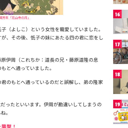
16
岡芳年「花山寺の月」
忯子（よしこ）という女性を寵愛していました。
すが、その後、忯子の妹にあたる四の君に恋をし
17
藤原伊周（これちか：道長の兄・藤原道隆の息
のもとへ通っていました。
18
の君のもとへ通っているのだと誤解し、弟の隆家
性だったといいます。伊周が勘違いしてしまうの
19
んね。
を襲撃！