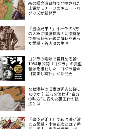
森の縄文遺跡群で発掘された
土偶がモチーフのキュートな
グッズが新発売
『豊臣兄弟！』小一郎の5万
の大軍に徹底抗戦！切腹覚悟
で長宗我部元親に降伏を迫っ
た武将・谷忠澄の生涯
ゴジラの咆哮で目覚める朝…
1954年公開『ゴジラ』の貴重
音源を搭載した「ゴジラ音声
目覚まし時計」が新発売
なぜ浅井の旧臣は秀吉に従っ
たのか？ 武力を使わず“自分
の味方”に変えた裏工作の技
法とは
『豊臣兄弟！』で萩原護が演
じる武将・小堀正次とは？秀
長・秀吉・家康が重用、“出