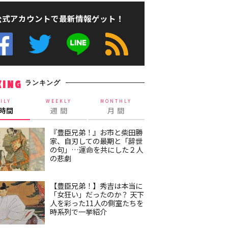
公式アカウントで最新情報ゲット！
ランキング
KING
ILY
WEEKLY
MONTHLY
4時間
週 間
月 間
『豊臣兄弟！』お市と柴田勝
家、自刃しての最期と「辞世
の句」…運命を共にした２人
の悲劇
【豊臣兄弟！】秀吉は本当に
「女狂い」だったのか？ 天下
人を彩った11人の側室たちを
時系列で一挙紹介