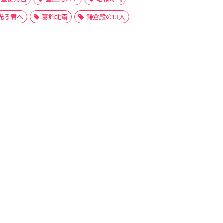
光る君へ
葛飾北斎
鎌倉殿の13人