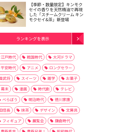
【季節・数量限定】キンモク
セイの香りを天然精油で再現
した「スチームクリーム キン
モクセイ&茶」新登場
ランキングを表示
江戸時代
戦国時代
大河ドラマ
平安時代
アニメ
ロングセラー
国武将
スイーツ
雑学
お菓子
幕末
漫画
時代劇
テレビ
べらぼう
明治時代
徳川家康
田信長
抹茶
デザイン
文房具
フィギュア
展覧会
鎌倉時代
豊臣秀吉
豊臣兄弟！
昭和時代