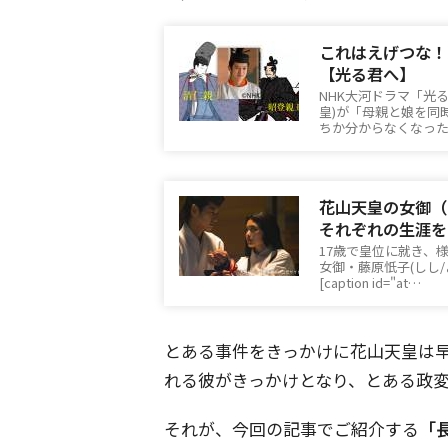
これはえげつな！
【光る君へ】
NHK大河ドラマ「光
皇)が「母親と娘を同
ちか分からなくなっ
花山天皇の女御（
それぞれの生涯を
17歳で皇位に就き、
女御・藤原忯子(しし
[caption id="at…
とある事件をきっかけに花山天皇は
れる彼がきっかけとなり、とある政
それが、今回の記事でご紹介する
「