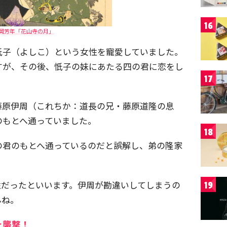
16
岡芳年「花山寺の月」
忯子（よしこ）という女性を寵愛していました。
すが、その後、忯子の妹にあたる四の君に恋をし
17
藤原伊周（これちか：道長の兄・藤原道隆の息
のもとへ通っていました。
18
の君のもとへ通っているのだと誤解し、弟の隆家
性だったといいます。伊周が勘違いしてしまうの
19
んね。
を襲撃！