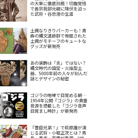
の大軍に徹底抗戦！切腹覚悟
で長宗我部元親に降伏を迫っ
た武将・谷忠澄の生涯
土偶なりきりパーカーも！青
森の縄文遺跡群で発掘された
土偶がモチーフのキュートな
グッズが新発売
あの装飾は「炎」ではない？
縄文時代の国宝・火焔型土
器、5000年前の人々が刻んだ
謎とデザインの秘密
ゴジラの咆哮で目覚める朝…
1954年公開『ゴジラ』の貴重
音源を搭載した「ゴジラ音声
目覚まし時計」が新発売
『豊臣兄弟！』で萩原護が演
じる武将・小堀正次とは？秀
長・秀吉・家康が重用、“出