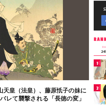
RAN
DA
2
1
2
山天皇（法皇）、藤原忯子の妹に
バレて襲撃される「長徳の変」