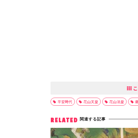
こ
平安時代
花山天皇
花山法皇
関連する記事
RELATED