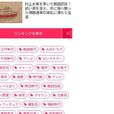
村上水軍を率いた戦国武将！
幼い弟を支え、共に海へ散っ
た得居通幸の波乱に満ちた生
涯
ランキングを表示
江戸時代
戦国時代
大河ドラマ
平安時代
アニメ
ロングセラー
国武将
スイーツ
雑学
お菓子
幕末
漫画
時代劇
テレビ
べらぼう
明治時代
織田信長
川家康
抹茶
デザイン
文房具
フィギュア
展覧会
鎌倉時代
豊臣秀吉
豊臣兄弟！
昭和時代