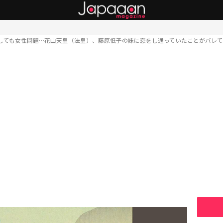
しても女性問題…花山天皇（法皇）、藤原忯子の妹に恋をし通っていたことがバレ