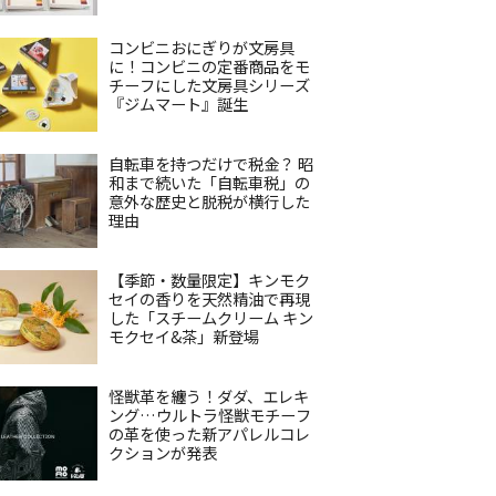
コンビニおにぎりが文房具
に！コンビニの定番商品をモ
チーフにした文房具シリーズ
『ジムマート』誕生
自転車を持つだけで税金？ 昭
和まで続いた「自転車税」の
意外な歴史と脱税が横行した
理由
【季節・数量限定】キンモク
セイの香りを天然精油で再現
した「スチームクリーム キン
モクセイ&茶」新登場
怪獣革を纏う！ダダ、エレキ
ング…ウルトラ怪獣モチーフ
の革を使った新アパレルコレ
クションが発表