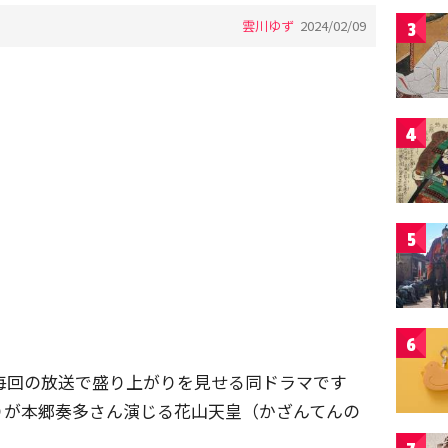
雲川ゆず
2024/02/09
3
4
5
6
。毎回の放送で盛り上がりを見せる同ドラマです
りが本郷奏多さん演じる花山天皇（かざんてんの