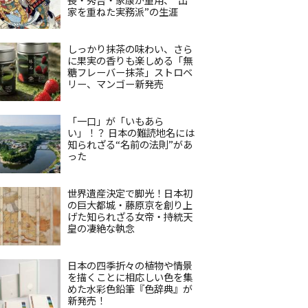
家を重ねた実務派”の生涯
しっかり抹茶の味わい、さら
に果実の香りも楽しめる「無
糖フレーバー抹茶」ストロベ
リー、マンゴー新発売
「一口」が「いもあら
い」！？ 日本の難読地名には
知られざる“名前の法則”があ
った
世界遺産決定で脚光！日本初
の巨大都城・藤原京を創り上
げた知られざる女帝・持統天
皇の凄絶な執念
日本の四季折々の植物や情景
を描くことに相応しい色を集
めた水彩色鉛筆『色辞典』が
新発売！