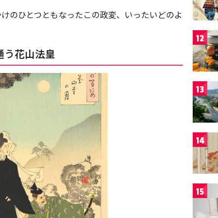
かけのひとつともなったこの政変、いったいどのよ
12
通う
花山法皇
13
14
15