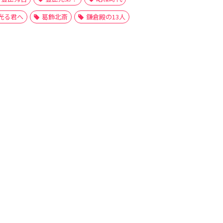
光る君へ
葛飾北斎
鎌倉殿の13人