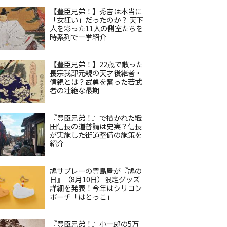
【豊臣兄弟！】秀吉は本当に
「女狂い」だったのか？ 天下
人を彩った11人の側室たちを
時系列で一挙紹介
【豊臣兄弟！】22歳で散った
長宗我部元親の天才後継者・
信親とは？武勇を奮った若武
者の壮絶な最期
『豊臣兄弟！』で描かれた織
田信長の道普請は史実？信長
が実施した街道整備の施策を
紹介
鳩サブレーの豊島屋が『鳩の
日』（8月10日）限定グッズ
詳細を発表！今年はシリコン
ポーチ「はとっこ」
『豊臣兄弟！』小一郎の5万