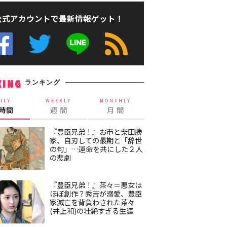
公式アカウントで最新情報ゲット！
ランキング
KING
ILY
WEEKLY
MONTHLY
4時間
週 間
月 間
『豊臣兄弟！』お市と柴田勝
家、自刃しての最期と「辞世
の句」…運命を共にした２人
の悲劇
『豊臣兄弟！』茶々＝悪女は
ほぼ創作？秀吉が溺愛、豊臣
家滅亡を背負わされた茶々
(井上和)の壮絶すぎる生涯