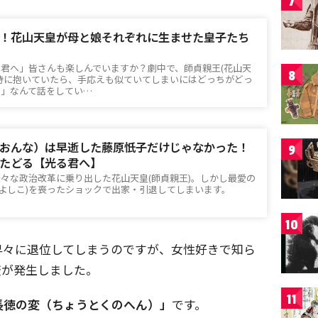
7
！花山天皇が母と娘それぞれに生ませた皇子たち
る君へ」皆さんも楽しんでいますか？劇中で、師貞親王(花山天
8
時に抱いていたら、手応えも似ていてしまいにはどっちがどっ
た」なんて話をしてい…
おんな）は早逝した藤原忯子だけじゃなかった！
9
たどる【光る君へ】
様々な政治改革に乗り出した花山天皇(師貞親王)。しかし最愛の
/よしこ)を喪ったショックで出家・引退してしまいます。
10
早々に退位してしまうのですが、女性好きで知ら
変が発生しました。
11
長徳の変（ちょうとくのへん）」
です。