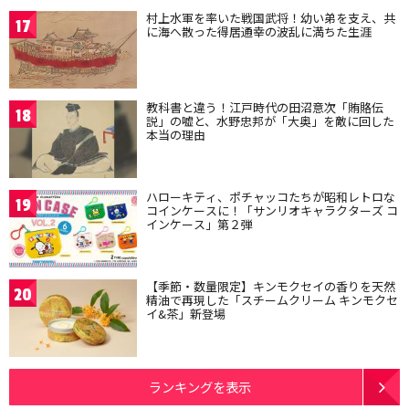
村上水軍を率いた戦国武将！幼い弟を支え、共
17
に海へ散った得居通幸の波乱に満ちた生涯
教科書と違う！江戸時代の田沼意次「賄賂伝
18
説」の嘘と、水野忠邦が「大奥」を敵に回した
本当の理由
ハローキティ、ポチャッコたちが昭和レトロな
19
コインケースに！「サンリオキャラクターズ コ
インケース」第２弾
【季節・数量限定】キンモクセイの香りを天然
20
精油で再現した「スチームクリーム キンモクセ
イ&茶」新登場
ランキングを表示