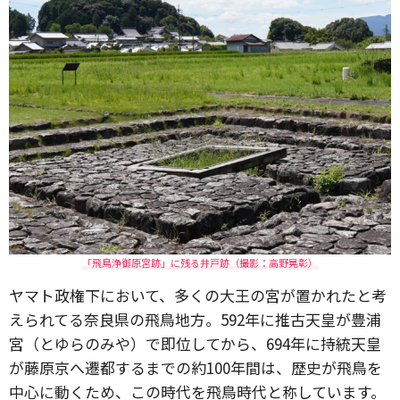
「飛鳥浄御原宮跡」に残る井戸跡（撮影：高野晃彰）
ヤマト政権下において、多くの大王の宮が置かれたと考
えられてる奈良県の飛鳥地方。592年に推古天皇が豊浦
宮（とゆらのみや）で即位してから、694年に持統天皇
が藤原京へ遷都するまでの約100年間は、歴史が飛鳥を
中心に動くため、この時代を飛鳥時代と称しています。