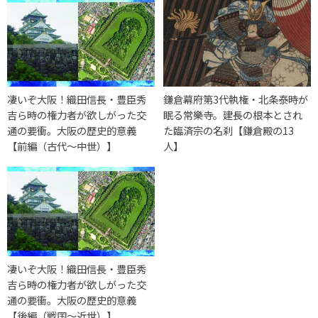
凄いぞ大阪！織田信長・豊臣秀
鎌倉幕府第3代執権・北条泰時が
吉ら時の権力者が欲しがった交
眠る常樂寺。建長の根本とされ
通の要衝。大阪の歴史的意義
た臨済宗の名刹【鎌倉殿の13
【前編（古代～中世）】
人】
凄いぞ大阪！織田信長・豊臣秀
吉ら時の権力者が欲しがった交
通の要衝。大阪の歴史的意義
【後編（戦国～近世）】