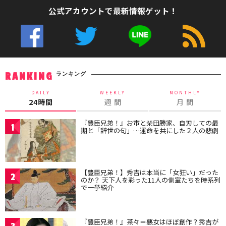
公式アカウントで最新情報ゲット！
ランキング
RANKING
DAILY
WEEKLY
MONTHLY
24時間
週 間
月 間
『豊臣兄弟！』お市と柴田勝家、自刃しての最
1
期と「辞世の句」…運命を共にした２人の悲劇
【豊臣兄弟！】秀吉は本当に「女狂い」だった
2
のか？ 天下人を彩った11人の側室たちを時系列
で一挙紹介
『豊臣兄弟！』茶々＝悪女はほぼ創作？秀吉が