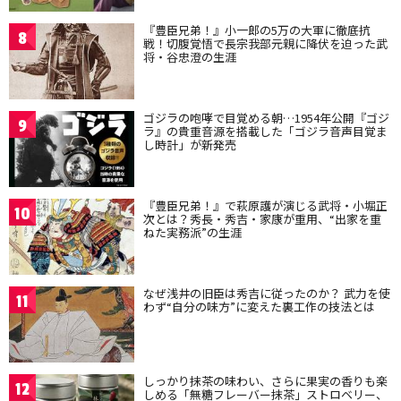
『豊臣兄弟！』小一郎の5万の大軍に徹底抗
8
戦！切腹覚悟で長宗我部元親に降伏を迫った武
将・谷忠澄の生涯
ゴジラの咆哮で目覚める朝…1954年公開『ゴジ
9
ラ』の貴重音源を搭載した「ゴジラ音声目覚ま
し時計」が新発売
『豊臣兄弟！』で萩原護が演じる武将・小堀正
10
次とは？秀長・秀吉・家康が重用、“出家を重
ねた実務派”の生涯
なぜ浅井の旧臣は秀吉に従ったのか？ 武力を使
11
わず“自分の味方”に変えた裏工作の技法とは
しっかり抹茶の味わい、さらに果実の香りも楽
12
しめる「無糖フレーバー抹茶」ストロベリー、