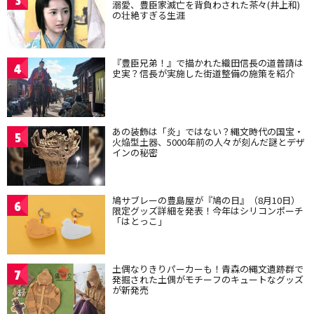
3
溺愛、豊臣家滅亡を背負わされた茶々(井上和)
の壮絶すぎる生涯
『豊臣兄弟！』で描かれた織田信長の道普請は
4
史実？信長が実施した街道整備の施策を紹介
あの装飾は「炎」ではない？縄文時代の国宝・
5
火焔型土器、5000年前の人々が刻んだ謎とデザ
インの秘密
鳩サブレーの豊島屋が『鳩の日』（8月10日）
6
限定グッズ詳細を発表！今年はシリコンポーチ
「はとっこ」
土偶なりきりパーカーも！青森の縄文遺跡群で
7
発掘された土偶がモチーフのキュートなグッズ
が新発売