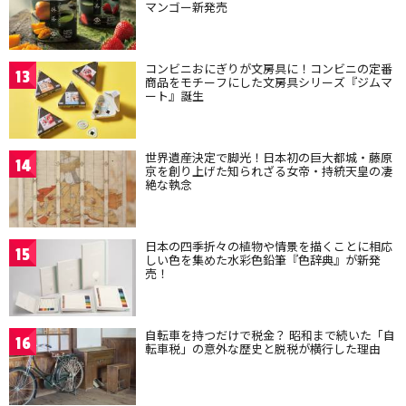
マンゴー新発売
コンビニおにぎりが文房具に！コンビニの定番
13
商品をモチーフにした文房具シリーズ『ジムマ
ート』誕生
世界遺産決定で脚光！日本初の巨大都城・藤原
14
京を創り上げた知られざる女帝・持統天皇の凄
絶な執念
日本の四季折々の植物や情景を描くことに相応
15
しい色を集めた水彩色鉛筆『色辞典』が新発
売！
自転車を持つだけで税金？ 昭和まで続いた「自
16
転車税」の意外な歴史と脱税が横行した理由