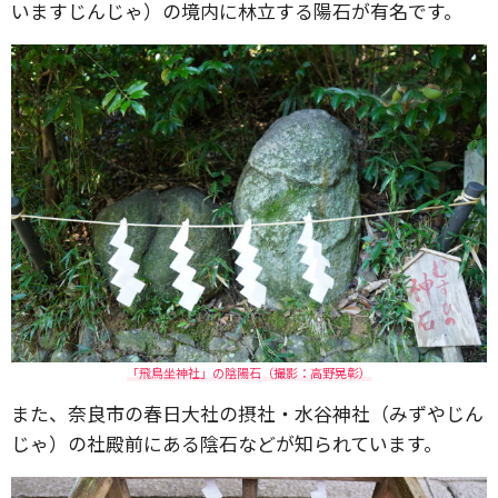
いますじんじゃ）の境内に林立する陽石が有名です。
「飛鳥坐神社」の陰陽石（撮影：高野晃彰）
また、奈良市の春日大社の摂社・水谷神社（みずやじん
じゃ）の社殿前にある陰石などが知られています。