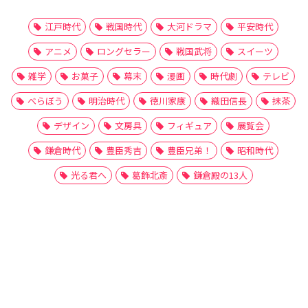
江戸時代
戦国時代
大河ドラマ
平安時代
アニメ
ロングセラー
戦国武将
スイーツ
雑学
お菓子
幕末
漫画
時代劇
テレビ
べらぼう
明治時代
徳川家康
織田信長
抹茶
デザイン
文房具
フィギュア
展覧会
鎌倉時代
豊臣秀吉
豊臣兄弟！
昭和時代
光る君へ
葛飾北斎
鎌倉殿の13人