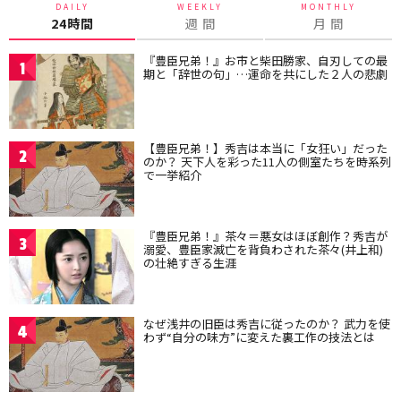
DAILY
WEEKLY
MONTHLY
24時間
週 間
月 間
『豊臣兄弟！』お市と柴田勝家、自刃しての最
1
期と「辞世の句」…運命を共にした２人の悲劇
【豊臣兄弟！】秀吉は本当に「女狂い」だった
2
のか？ 天下人を彩った11人の側室たちを時系列
で一挙紹介
『豊臣兄弟！』茶々＝悪女はほぼ創作？秀吉が
3
溺愛、豊臣家滅亡を背負わされた茶々(井上和)
の壮絶すぎる生涯
なぜ浅井の旧臣は秀吉に従ったのか？ 武力を使
4
わず“自分の味方”に変えた裏工作の技法とは