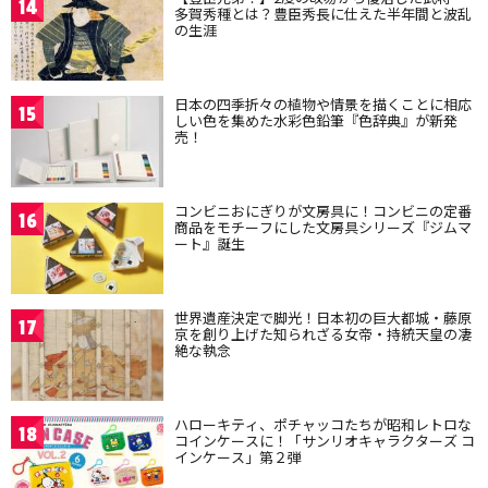
14
多賀秀種とは？豊臣秀長に仕えた半年間と波乱
の生涯
日本の四季折々の植物や情景を描くことに相応
15
しい色を集めた水彩色鉛筆『色辞典』が新発
売！
コンビニおにぎりが文房具に！コンビニの定番
16
商品をモチーフにした文房具シリーズ『ジムマ
ート』誕生
世界遺産決定で脚光！日本初の巨大都城・藤原
17
京を創り上げた知られざる女帝・持統天皇の凄
絶な執念
ハローキティ、ポチャッコたちが昭和レトロな
18
コインケースに！「サンリオキャラクターズ コ
インケース」第２弾