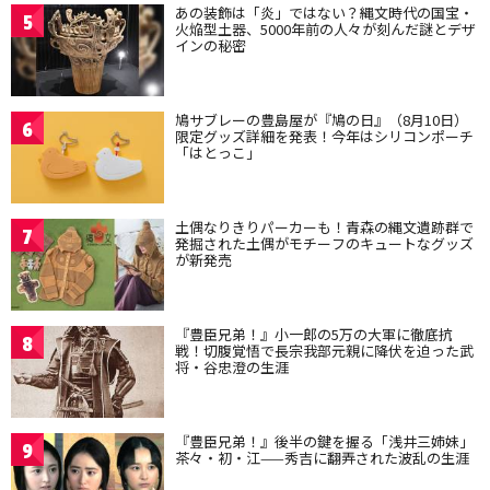
あの装飾は「炎」ではない？縄文時代の国宝・
5
火焔型土器、5000年前の人々が刻んだ謎とデザ
インの秘密
鳩サブレーの豊島屋が『鳩の日』（8月10日）
6
限定グッズ詳細を発表！今年はシリコンポーチ
「はとっこ」
土偶なりきりパーカーも！青森の縄文遺跡群で
7
発掘された土偶がモチーフのキュートなグッズ
が新発売
『豊臣兄弟！』小一郎の5万の大軍に徹底抗
8
戦！切腹覚悟で長宗我部元親に降伏を迫った武
将・谷忠澄の生涯
『豊臣兄弟！』後半の鍵を握る「浅井三姉妹」
9
茶々・初・江——秀吉に翻弄された波乱の生涯