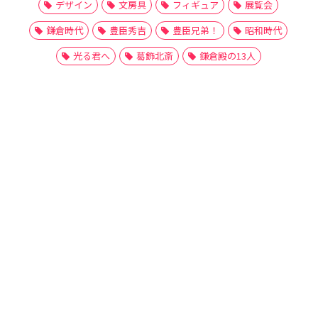
デザイン
文房具
フィギュア
展覧会
鎌倉時代
豊臣秀吉
豊臣兄弟！
昭和時代
光る君へ
葛飾北斎
鎌倉殿の13人