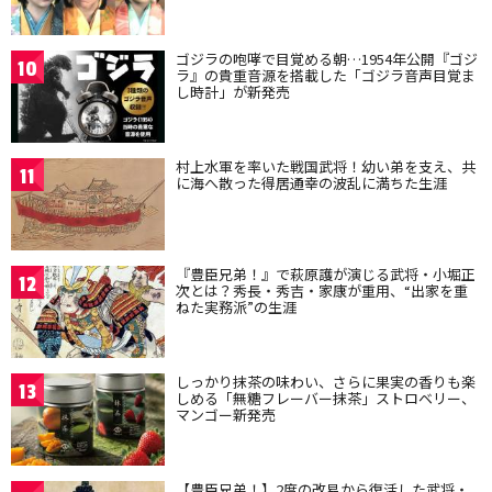
ゴジラの咆哮で目覚める朝…1954年公開『ゴジ
10
ラ』の貴重音源を搭載した「ゴジラ音声目覚ま
し時計」が新発売
村上水軍を率いた戦国武将！幼い弟を支え、共
11
に海へ散った得居通幸の波乱に満ちた生涯
『豊臣兄弟！』で萩原護が演じる武将・小堀正
12
次とは？秀長・秀吉・家康が重用、“出家を重
ねた実務派”の生涯
しっかり抹茶の味わい、さらに果実の香りも楽
13
しめる「無糖フレーバー抹茶」ストロベリー、
マンゴー新発売
【豊臣兄弟！】2度の改易から復活した武将・