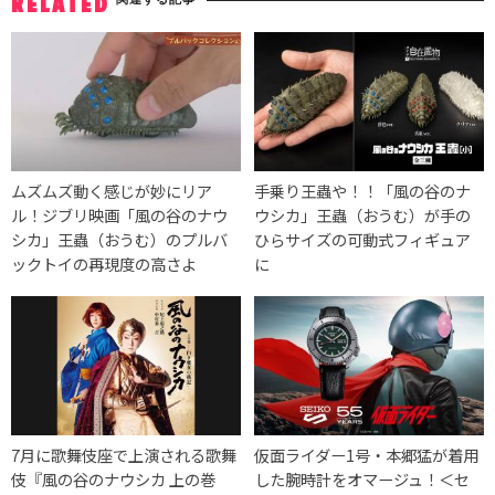
RELATED
ムズムズ動く感じが妙にリア
手乗り王蟲や！！「風の谷のナ
ル！ジブリ映画「風の谷のナウ
ウシカ」王蟲（おうむ）が手の
シカ」王蟲（おうむ）のプルバ
ひらサイズの可動式フィギュア
ックトイの再現度の高さよ
に
7月に歌舞伎座で上演される歌舞
仮面ライダー1号・本郷猛が着用
伎『風の谷のナウシカ 上の巻
した腕時計をオマージュ！＜セ