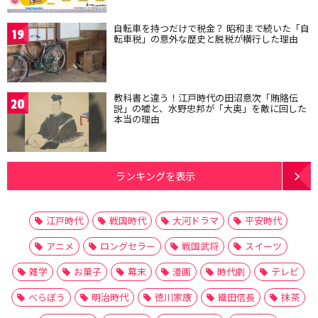
自転車を持つだけで税金？ 昭和まで続いた「自
19
転車税」の意外な歴史と脱税が横行した理由
教科書と違う！江戸時代の田沼意次「賄賂伝
20
説」の嘘と、水野忠邦が「大奥」を敵に回した
本当の理由
ランキングを表示
江戸時代
戦国時代
大河ドラマ
平安時代
アニメ
ロングセラー
戦国武将
スイーツ
雑学
お菓子
幕末
漫画
時代劇
テレビ
べらぼう
明治時代
徳川家康
織田信長
抹茶