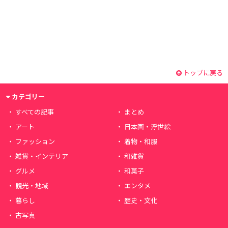
トップに戻る
カテゴリー
すべての記事
まとめ
アート
日本画・浮世絵
ファッション
着物・和服
雑貨・インテリア
和雑貨
グルメ
和菓子
観光・地域
エンタメ
暮らし
歴史・文化
古写真