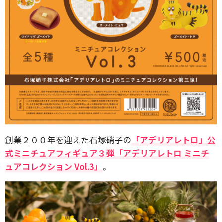
創業２００年を迎えた石塚硝子の
「アデリアレトロ」公
式ミニチュアフィギュア３弾「アデリアレトロ ミニチ
ュアコレクション Vol.3」
。