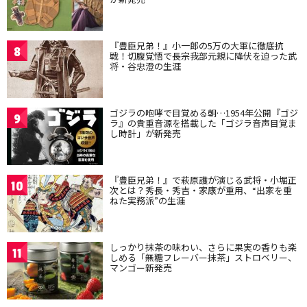
『豊臣兄弟！』小一郎の5万の大軍に徹底抗
8
戦！切腹覚悟で長宗我部元親に降伏を迫った武
将・谷忠澄の生涯
ゴジラの咆哮で目覚める朝…1954年公開『ゴジ
9
ラ』の貴重音源を搭載した「ゴジラ音声目覚ま
し時計」が新発売
『豊臣兄弟！』で萩原護が演じる武将・小堀正
10
次とは？秀長・秀吉・家康が重用、“出家を重
ねた実務派”の生涯
しっかり抹茶の味わい、さらに果実の香りも楽
11
しめる「無糖フレーバー抹茶」ストロベリー、
マンゴー新発売