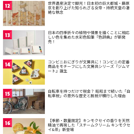
世界遺産決定で脚光！日本初の巨大都城・藤原
12
京を創り上げた知られざる女帝・持統天皇の凄
絶な執念
日本の四季折々の植物や情景を描くことに相応
13
しい色を集めた水彩色鉛筆『色辞典』が新発
売！
コンビニおにぎりが文房具に！コンビニの定番
14
商品をモチーフにした文房具シリーズ『ジムマ
ート』誕生
自転車を持つだけで税金？ 昭和まで続いた「自
15
転車税」の意外な歴史と脱税が横行した理由
【季節・数量限定】キンモクセイの香りを天然
16
精油で再現した「スチームクリーム キンモクセ
イ&茶」新登場