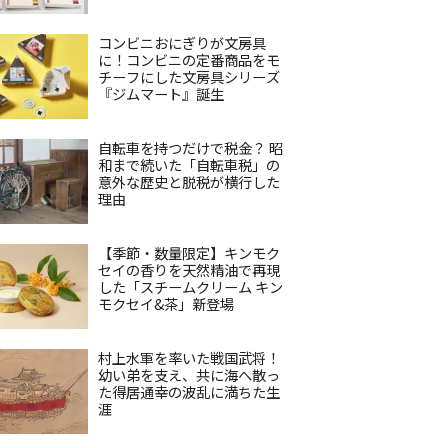
コンビニおにぎりが文房具
に！コンビニの定番商品をモ
チーフにした文房具シリーズ
『ジムマート』誕生
自転車を持つだけで税金？ 昭
和まで続いた「自転車税」の
意外な歴史と脱税が横行した
理由
【季節・数量限定】キンモク
セイの香りを天然精油で再現
した「スチームクリーム キン
モクセイ&茶」新登場
村上水軍を率いた戦国武将！
幼い弟を支え、共に海へ散っ
た得居通幸の波乱に満ちた生
涯