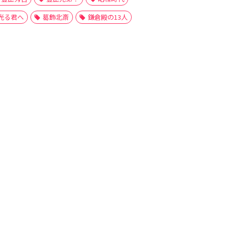
光る君へ
葛飾北斎
鎌倉殿の13人