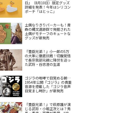
日』（8月10日）限定グッズ
詳細を発表！今年はシリコン
ポーチ「はとっこ」
土偶なりきりパーカーも！青
森の縄文遺跡群で発掘された
土偶がモチーフのキュートな
グッズが新発売
『豊臣兄弟！』小一郎の5万
の大軍に徹底抗戦！切腹覚悟
で長宗我部元親に降伏を迫っ
た武将・谷忠澄の生涯
ゴジラの咆哮で目覚める朝…
1954年公開『ゴジラ』の貴重
音源を搭載した「ゴジラ音声
目覚まし時計」が新発売
『豊臣兄弟！』で萩原護が演
じる武将・小堀正次とは？秀
長・秀吉・家康が重用、“出