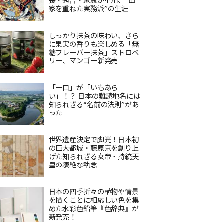
家を重ねた実務派”の生涯
しっかり抹茶の味わい、さら
に果実の香りも楽しめる「無
糖フレーバー抹茶」ストロベ
リー、マンゴー新発売
「一口」が「いもあら
い」！？ 日本の難読地名には
知られざる“名前の法則”があ
った
世界遺産決定で脚光！日本初
の巨大都城・藤原京を創り上
げた知られざる女帝・持統天
皇の凄絶な執念
日本の四季折々の植物や情景
を描くことに相応しい色を集
めた水彩色鉛筆『色辞典』が
新発売！