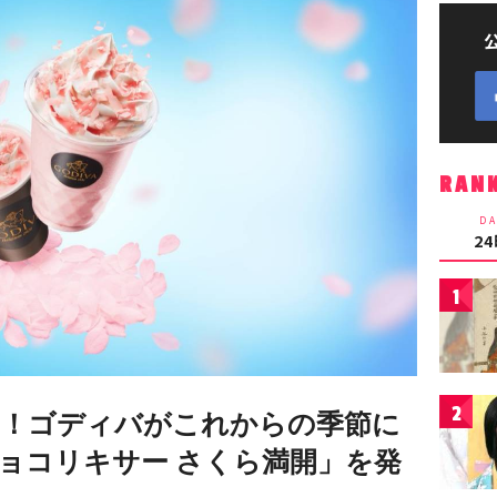
RAN
DA
2
1
2
！ゴディバがこれからの季節に
ョコリキサー さくら満開」を発