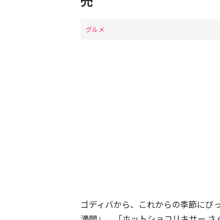
売
グルメ
ゴディバから、これからの季節にぴっ
満開」、「ホットショコリキサー さ