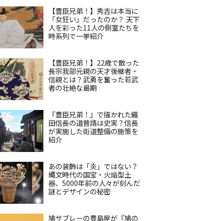
【豊臣兄弟！】秀吉は本当に
「女狂い」だったのか？ 天下
人を彩った11人の側室たちを
時系列で一挙紹介
【豊臣兄弟！】22歳で散った
長宗我部元親の天才後継者・
信親とは？武勇を奮った若武
者の壮絶な最期
『豊臣兄弟！』で描かれた織
田信長の道普請は史実？信長
が実施した街道整備の施策を
紹介
あの装飾は「炎」ではない？
縄文時代の国宝・火焔型土
器、5000年前の人々が刻んだ
謎とデザインの秘密
鳩サブレーの豊島屋が『鳩の