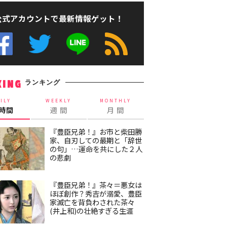
公式アカウントで最新情報ゲット！
ランキング
KING
ILY
WEEKLY
MONTHLY
4時間
週 間
月 間
『豊臣兄弟！』お市と柴田勝
家、自刃しての最期と「辞世
の句」…運命を共にした２人
の悲劇
『豊臣兄弟！』茶々＝悪女は
ほぼ創作？秀吉が溺愛、豊臣
家滅亡を背負わされた茶々
(井上和)の壮絶すぎる生涯