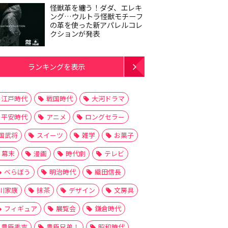
怪獣革を纏う！ダダ、エレキ
ング…ウルトラ怪獣モチーフ
の革を使った新アパレルコレ
クションが発表
ランキングを表示
江戸時代
戦国時代
大河ドラマ
平安時代
アニメ
ロングセラー
国武将
スイーツ
雑学
お菓子
幕末
漫画
時代劇
テレビ
べらぼう
明治時代
織田信長
川家康
抹茶
デザイン
文房具
フィギュア
展覧会
鎌倉時代
豊臣秀吉
豊臣兄弟！
昭和時代