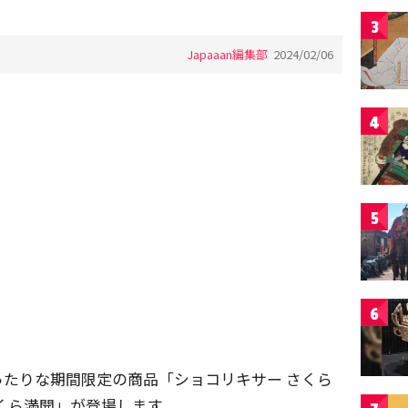
3
Japaaan編集部
2024/02/06
4
5
6
たりな期間限定の商品「ショコリキサー さくら
くら満開」が登場します。