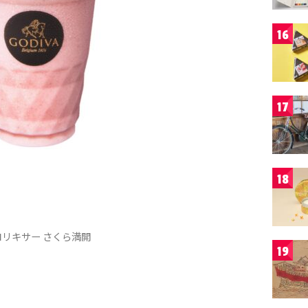
16
17
18
リキサー さくら満開
19