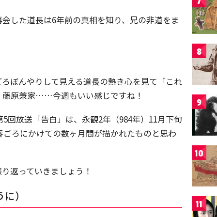
7
再会した道長は6年前の真相を知り、兄の非道をま
8
ごろぼんやりして見える道長の熱き心を見て「これ
・藤原兼家……今週もいい感じですね！
9
5回放送「告白」は、永観2年（984年）11月下旬
の春ごろにかけての数ヶ月間が描かれたものと思わ
10
振り返っていきましょう！
うに）
11