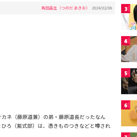
角田晶生（つのだ あきお）
2024/02/06
3
4
5
6
チカネ（藤原道兼）の弟・藤原道長だったなん
まひろ（紫式部）は、憑きものつきなどと噂され