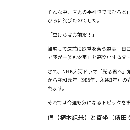
そんな中、直秀の手引きでまひろと
ひろに詫びたのでした。
「虫けらはお前だ！」
帰宅して道兼に鉄拳を奮う道長。日
で我が一族も安泰」と高笑いする父
さて、NHK大河ドラマ「光る君へ」第
から寛和元年（985年。永観3年）
れます。
それでは今週も気になるトピックを
僧（植本純米）と寄坐（傳田