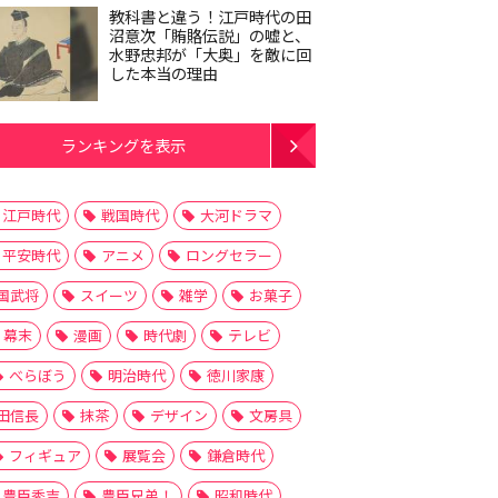
教科書と違う！江戸時代の田
沼意次「賄賂伝説」の嘘と、
水野忠邦が「大奥」を敵に回
した本当の理由
ランキングを表示
江戸時代
戦国時代
大河ドラマ
平安時代
アニメ
ロングセラー
国武将
スイーツ
雑学
お菓子
幕末
漫画
時代劇
テレビ
べらぼう
明治時代
徳川家康
田信長
抹茶
デザイン
文房具
フィギュア
展覧会
鎌倉時代
豊臣秀吉
豊臣兄弟！
昭和時代