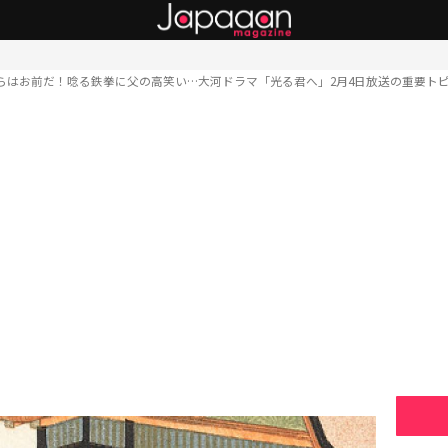
らはお前だ！唸る鉄拳に父の高笑い…大河ドラマ「光る君へ」2月4日放送の重要ト