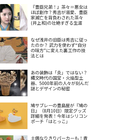
『豊臣兄弟！』茶々＝悪女は
ほぼ創作？秀吉が溺愛、豊臣
家滅亡を背負わされた茶々
(井上和)の壮絶すぎる生涯
なぜ浅井の旧臣は秀吉に従っ
たのか？ 武力を使わず“自分
の味方”に変えた裏工作の技
法とは
あの装飾は「炎」ではない？
縄文時代の国宝・火焔型土
器、5000年前の人々が刻んだ
謎とデザインの秘密
鳩サブレーの豊島屋が『鳩の
日』（8月10日）限定グッズ
詳細を発表！今年はシリコン
ポーチ「はとっこ」
土偶なりきりパーカーも！青