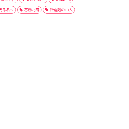
光る君へ
葛飾北斎
鎌倉殿の13人