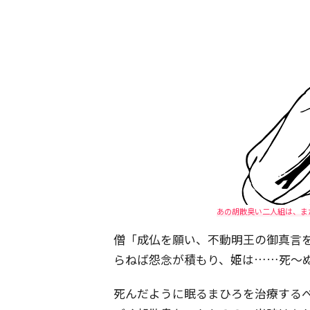
あの胡散臭い二人組は、ま
僧「成仏を願い、不動明王の御真言
らねば怨念が積もり、姫は……死～
死んだように眠るまひろを治療する