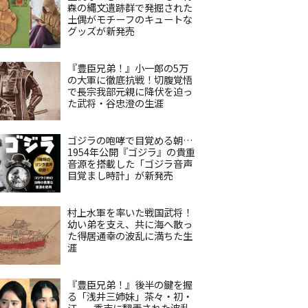
森の縄文遺跡群で発掘された
土偶がモチーフのキュートな
グッズが新発売
『豊臣兄弟！』小一郎の5万
の大軍に徹底抗戦！切腹覚悟
で長宗我部元親に降伏を迫っ
た武将・谷忠澄の生涯
ゴジラの咆哮で目覚める朝…
1954年公開『ゴジラ』の貴重
音源を搭載した「ゴジラ音声
目覚まし時計」が新発売
村上水軍を率いた戦国武将！
幼い弟を支え、共に海へ散っ
た得居通幸の波乱に満ちた生
涯
『豊臣兄弟！』後半の鍵を握
る「浅井三姉妹」茶々・初・
江——秀吉に翻弄された波乱