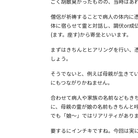
ごく胡散臭かったものの、当時はあ
僧侶が祈祷することで病人の体内に
体に宿らせて霊と対話し、調伏or成
(ます。座す)から寄坐といいます。
まずはきちんとヒアリングを行い、
しょう。
そうでないと、例えば母親が生きて
にもつながりかねません。
合わせて病人や家族の名前などもき
に、母親の霊が娘の名前もきちんと
でも「娘～」ではリアリティがあり
要するにインチキですね。今回は実