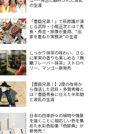
の生涯
『豊臣兄弟！』で萩原護が演
じる武将・小堀正次とは？秀
長・秀吉・家康が重用、“出
家を重ねた実務派”の生涯
しっかり抹茶の味わい、さら
に果実の香りも楽しめる「無
糖フレーバー抹茶」ストロベ
リー、マンゴー新発売
【豊臣兄弟！】2度の改易か
ら復活した武将・多賀秀種と
は？豊臣秀長に仕えた半年間
と波乱の生涯
日本の四季折々の植物や情景
を描くことに相応しい色を集
めた水彩色鉛筆『色辞典』が
新発売！