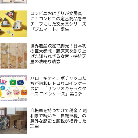
コンビニおにぎりが文房具
に！コンビニの定番商品をモ
チーフにした文房具シリーズ
『ジムマート』誕生
世界遺産決定で脚光！日本初
の巨大都城・藤原京を創り上
げた知られざる女帝・持統天
皇の凄絶な執念
ハローキティ、ポチャッコた
ちが昭和レトロなコインケー
スに！「サンリオキャラクタ
ーズ コインケース」第２弾
自転車を持つだけで税金？ 昭
和まで続いた「自転車税」の
意外な歴史と脱税が横行した
理由