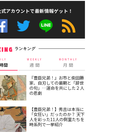
公式アカウントで最新情報ゲット！
ランキング
KING
ILY
WEEKLY
MONTHLY
4時間
週 間
月 間
『豊臣兄弟！』お市と柴田勝
家、自刃しての最期と「辞世
の句」…運命を共にした２人
の悲劇
【豊臣兄弟！】秀吉は本当に
「女狂い」だったのか？ 天下
人を彩った11人の側室たちを
時系列で一挙紹介