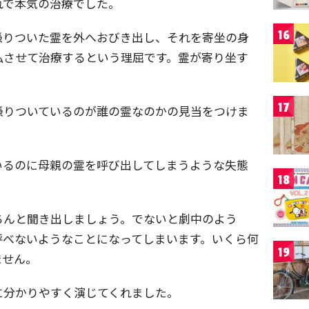
れで本気の治療でした。
16
憑りついた霊を外へおびき出し、それを寄坐の身
仏させて治療するという理屈です。霊が寄り坐す
17
憑りついているのが誰の霊なのかの見当をつけま
いるのに母親の霊を呼び出してしまうような失態
18
ちんと聞き出しましょう。でないと劇中のよう
呼べないようなことになってしまいます。いくら何
19
ません。
に分かりやすく演じてくれました。