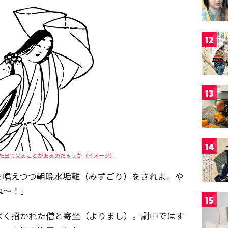
12
13
14
た出て来ることがあるのだろうか（イメージ）
を唱えつつ朝晩水垢離（みずごり）をされよ。や
ぬ～！」
15
べく招かれた僧と寄坐（よりまし）。劇中ではす