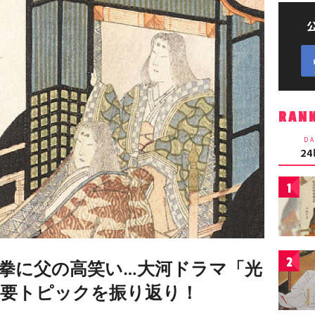
RAN
DA
2
1
2
拳に父の高笑い…大河ドラマ「光
重要トピックを振り返り！