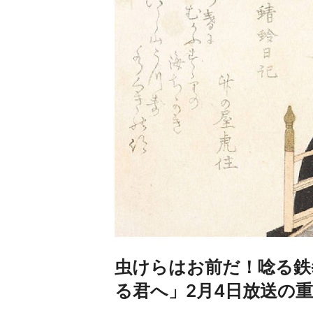
虫けらはお前だ！唸る鉄
る君へ」2月4日放送の