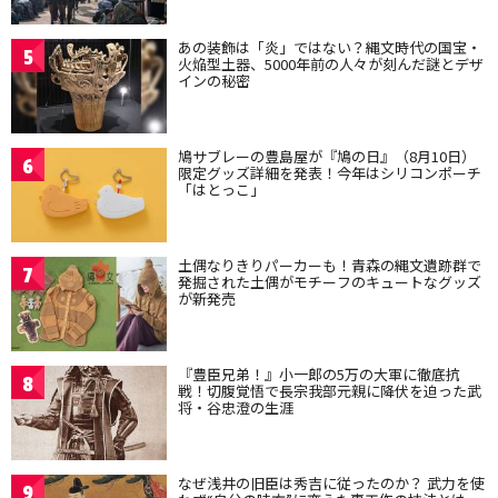
あの装飾は「炎」ではない？縄文時代の国宝・
5
火焔型土器、5000年前の人々が刻んだ謎とデザ
インの秘密
鳩サブレーの豊島屋が『鳩の日』（8月10日）
6
限定グッズ詳細を発表！今年はシリコンポーチ
「はとっこ」
土偶なりきりパーカーも！青森の縄文遺跡群で
7
発掘された土偶がモチーフのキュートなグッズ
が新発売
『豊臣兄弟！』小一郎の5万の大軍に徹底抗
8
戦！切腹覚悟で長宗我部元親に降伏を迫った武
将・谷忠澄の生涯
なぜ浅井の旧臣は秀吉に従ったのか？ 武力を使
9