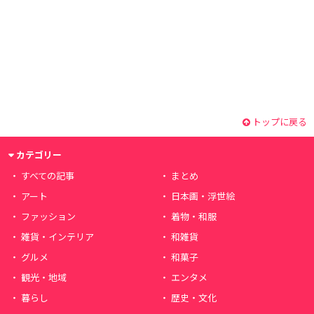
トップに戻る
カテゴリー
すべての記事
まとめ
アート
日本画・浮世絵
ファッション
着物・和服
雑貨・インテリア
和雑貨
グルメ
和菓子
観光・地域
エンタメ
暮らし
歴史・文化