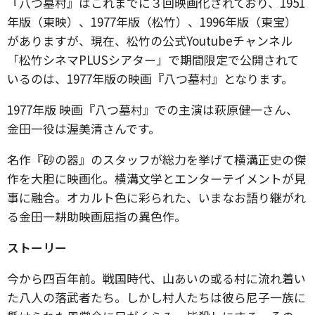
『八つ墓村』はこれまでに３回映画化されており、1951
年版（東映）、1977年版（松竹）、1996年版（東宝）
がありますが、現在、松竹の公式Youtubeチャンネル
「松竹シネマPLUSシアター」で期間限定で公開されて
いるのは、1977年版の映画『八つ墓村』となります。
1977年版 映画『八つ墓村』での主演は萩原健一さん、
金田一役は渥美清さんです。
名作『砂の器』のスタッフが総力を挙げて横溝正史の傑
作を大胆に映画化。横溝文学とエンターテイメントが見
事に融合。オカルト色に彩られた、いまなお語り継がれ
る金田一耕助映画屈指の異色作。
ストーリー
今から四百年前。戦国時代、山あいの或る村に流れ着い
た八人の落武者たち。しかし村人たちは彼ら尼子一族に