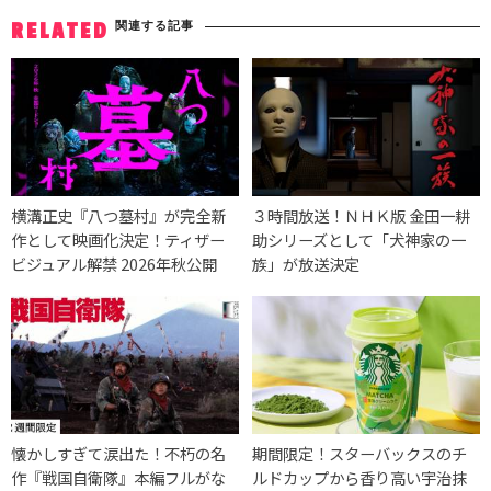
関連する記事
RELATED
横溝正史『八つ墓村』が完全新
３時間放送！ＮＨＫ版 金田一耕
作として映画化決定！ティザー
助シリーズとして「犬神家の一
ビジュアル解禁 2026年秋公開
族」が放送決定
懐かしすぎて涙出た！不朽の名
期間限定！スターバックスのチ
作『戦国自衛隊』本編フルがな
ルドカップから香り高い宇治抹