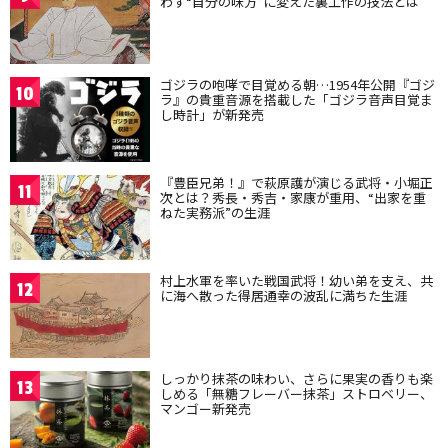
わず“自分の味方”に変えた裏工作の技法とは
ゴジラの咆哮で目覚める朝…1954年公開『ゴジ
10
ラ』の貴重音源を搭載した「ゴジラ音声目覚ま
し時計」が新発売
『豊臣兄弟！』で萩原護が演じる武将・小堀正
11
次とは？秀長・秀吉・家康が重用、“出家を重
ねた実務派”の生涯
村上水軍を率いた戦国武将！幼い弟を支え、共
12
に海へ散った得居通幸の波乱に満ちた生涯
しっかり抹茶の味わい、さらに果実の香りも楽
13
しめる「無糖フレーバー抹茶」ストロベリー、
マンゴー新発売