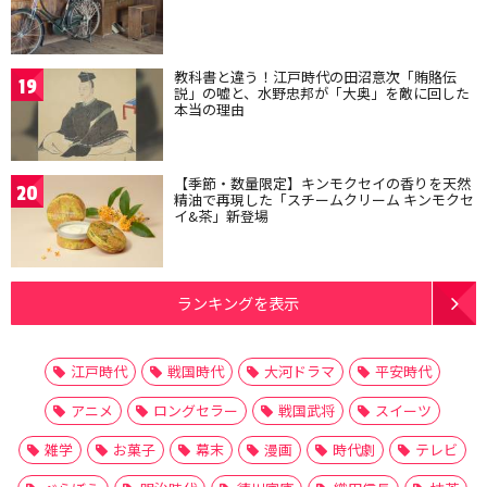
教科書と違う！江戸時代の田沼意次「賄賂伝
19
説」の嘘と、水野忠邦が「大奥」を敵に回した
本当の理由
【季節・数量限定】キンモクセイの香りを天然
20
精油で再現した「スチームクリーム キンモクセ
イ&茶」新登場
ランキングを表示
江戸時代
戦国時代
大河ドラマ
平安時代
アニメ
ロングセラー
戦国武将
スイーツ
雑学
お菓子
幕末
漫画
時代劇
テレビ