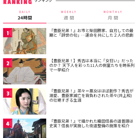
ランキング
RANKING
DAILY
WEEKLY
MONTHLY
24時間
週 間
月 間
『豊臣兄弟！』お市と柴田勝家、自刃しての最
1
期と「辞世の句」…運命を共にした２人の悲劇
【豊臣兄弟！】秀吉は本当に「女狂い」だった
2
のか？ 天下人を彩った11人の側室たちを時系列
で一挙紹介
『豊臣兄弟！』茶々＝悪女はほぼ創作？秀吉が
3
溺愛、豊臣家滅亡を背負わされた茶々(井上和)
の壮絶すぎる生涯
『豊臣兄弟！』で描かれた織田信長の道普請は
4
史実？信長が実施した街道整備の施策を紹介