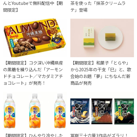
んとYoutubeで無料配信中【期
茶を使った「抹茶クリームラ
間限定】
テ」登場
【期間限定】コク深い沖縄県産
【期間限定】和菓子「とらや」
の黒糖を練り込んだ「アーモン
から2025年の干支「巳」と、歌
ドチョコレート／マカダミアチ
会始のお題「夢」にちなんだ新
ョコレート」が発売！
商品が発売
【期間限定】ひんやり冷やした
冨嶽三十六景3作品がズラリ！