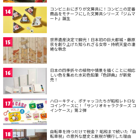
コンビニおにぎりが文房具に！コンビニの定番
14
商品をモチーフにした文房具シリーズ『ジムマ
ート』誕生
世界遺産決定で脚光！日本初の巨大都城・藤原
15
京を創り上げた知られざる女帝・持統天皇の凄
絶な執念
日本の四季折々の植物や情景を描くことに相応
16
しい色を集めた水彩色鉛筆『色辞典』が新発
売！
ハローキティ、ポチャッコたちが昭和レトロな
17
コインケースに！「サンリオキャラクターズ コ
インケース」第２弾
自転車を持つだけで税金？ 昭和まで続いた「自
18
転車税」の意外な歴史と脱税が横行した理由