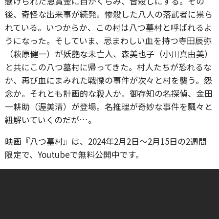
懸けられた恩賞金に目がくらみ、皆殺しにする。その
後、奇怪な出来事が続発。惨殺した八人の落武者に祟ら
れている。いつからか、この村は八つ墓村と呼ばれるよ
うになった。そしていま、忌まわしい血を持つ寺田辰弥
（萩原健一）が妖艶な未亡人、森美也子（小川真由美）
と共にこの八つ墓村に帰ってきた。村人たちが恐れるな
か、再び血にまみれた戦慄の事件が次々と村を襲う。怨
念か。それとも計画的な殺人か。御存知の名探偵、金田
一耕助（渥美清）が登場。名推理が奇妙な事件を飄々と
紐解いていくのだが…。
映画『八つ墓村』は、2024年2月2日～2月15日の2週間
限定で、Youtubeで無料公開中です。