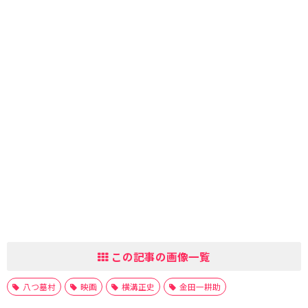
この記事の画像一覧
八つ墓村
映画
横溝正史
金田一耕助