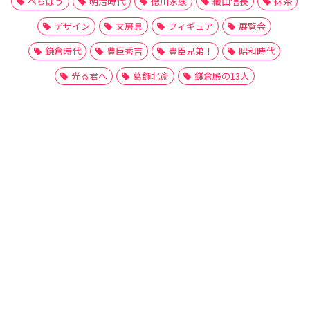
べらぼう
明治時代
徳川家康
織田信長
抹茶
デザイン
文房具
フィギュア
展覧会
鎌倉時代
豊臣秀吉
豊臣兄弟！
昭和時代
光る君へ
葛飾北斎
鎌倉殿の13人