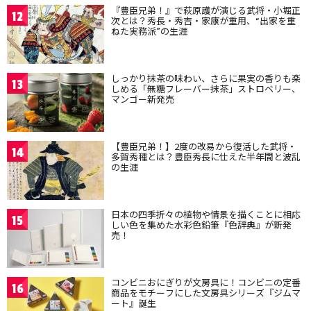
『豊臣兄弟！』で萩原護が演じる武将・小堀正
12
次とは？秀長・秀吉・家康が重用、“出家を重
ねた実務派”の生涯
しっかり抹茶の味わい、さらに果実の香りも楽
13
しめる「無糖フレーバー抹茶」ストロベリー、
マンゴー新発売
【豊臣兄弟！】2度の改易から復活した武将・
14
多賀秀種とは？豊臣秀長に仕えた半年間と波乱
の生涯
日本の四季折々の植物や情景を描くことに相応
15
しい色を集めた水彩色鉛筆『色辞典』が新発
売！
コンビニおにぎりが文房具に！コンビニの定番
16
商品をモチーフにした文房具シリーズ『ジムマ
ート』誕生