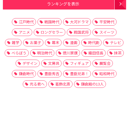
ランキングを表示
江戸時代
戦国時代
大河ドラマ
平安時代
アニメ
ロングセラー
戦国武将
スイーツ
雑学
お菓子
幕末
漫画
時代劇
テレビ
べらぼう
明治時代
徳川家康
織田信長
抹茶
デザイン
文房具
フィギュア
展覧会
鎌倉時代
豊臣秀吉
豊臣兄弟！
昭和時代
光る君へ
葛飾北斎
鎌倉殿の13人