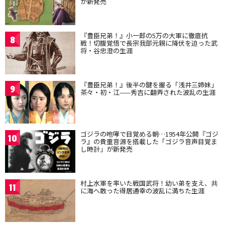
が新発売
『豊臣兄弟！』小一郎の5万の大軍に徹底抗
8
戦！切腹覚悟で長宗我部元親に降伏を迫った武
将・谷忠澄の生涯
『豊臣兄弟！』後半の鍵を握る「浅井三姉妹」
9
茶々・初・江——秀吉に翻弄された波乱の生涯
ゴジラの咆哮で目覚める朝…1954年公開『ゴジ
10
ラ』の貴重音源を搭載した「ゴジラ音声目覚ま
し時計」が新発売
村上水軍を率いた戦国武将！幼い弟を支え、共
11
に海へ散った得居通幸の波乱に満ちた生涯