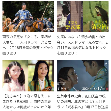
雨夜の品定め「女こそ、家柄が
史実にはない？清少納言との出
大事だ」…大河ドラマ「光る君
会い。大河ドラマ「光る君へ」2
へ」2月18日放送の重要トピック
月11日放送の気になるトピック
振り返り
を振り返り！
【光る君へ】９歳で母を失った
生首事件は史実、花山天皇の呪
まひろ（紫式部）、当時の主要
いの意味、北の方とは？大河ド
人物たちは何歳だったのか？年
ラマ「光る君へ」3月17日放送振