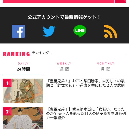
公式アカウントで最新情報ゲット！
ランキング
RANKING
DAILY
WEEKLY
MONTHLY
24時間
週 間
月 間
『豊臣兄弟！』お市と柴田勝家、自刃しての最
1
期と「辞世の句」…運命を共にした２人の悲劇
【豊臣兄弟！】秀吉は本当に「女狂い」だった
2
のか？ 天下人を彩った11人の側室たちを時系列
で一挙紹介