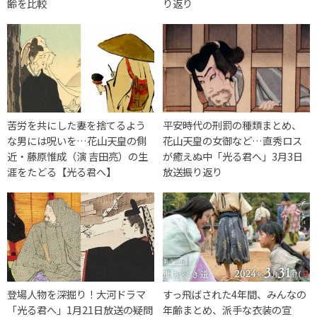
齢を比較
り返り
苦労を共にした妻を捨てるよう
平安時代の刑罰の種類まとめ、
な男には呪いを…花山天皇の側
花山天皇の女御など…直秀ロス
近・藤原惟成（演 吉田亮）の生
が癒えぬ中「光る君へ」3月3日
涯をたどる【光る君へ】
放送振り返り
登場人物を深掘り！大河ドラマ
すっ飛ばされた4年間、みんなの
「光る君へ」1月21日放送の疑問
年齢まとめ、派手な衣装の宣