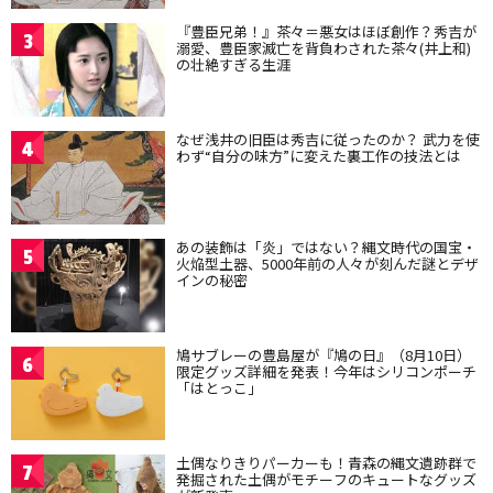
『豊臣兄弟！』茶々＝悪女はほぼ創作？秀吉が
3
溺愛、豊臣家滅亡を背負わされた茶々(井上和)
の壮絶すぎる生涯
なぜ浅井の旧臣は秀吉に従ったのか？ 武力を使
4
わず“自分の味方”に変えた裏工作の技法とは
あの装飾は「炎」ではない？縄文時代の国宝・
5
火焔型土器、5000年前の人々が刻んだ謎とデザ
インの秘密
鳩サブレーの豊島屋が『鳩の日』（8月10日）
6
限定グッズ詳細を発表！今年はシリコンポーチ
「はとっこ」
土偶なりきりパーカーも！青森の縄文遺跡群で
7
発掘された土偶がモチーフのキュートなグッズ