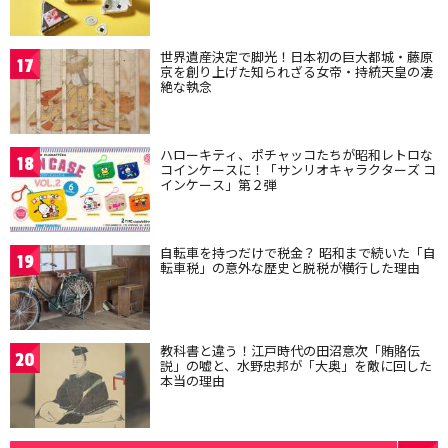
世界遺産決定で脚光！日本初の巨大都城・藤原
17
京を創り上げた知られざる女帝・持統天皇の凄
絶な執念
ハローキティ、ポチャッコたちが昭和レトロな
18
コインケースに！「サンリオキャラクターズ コ
インケース」第２弾
自転車を持つだけで税金？ 昭和まで続いた「自
19
転車税」の意外な歴史と脱税が横行した理由
教科書と違う！江戸時代の田沼意次「賄賂伝
20
説」の嘘と、水野忠邦が「大奥」を敵に回した
本当の理由