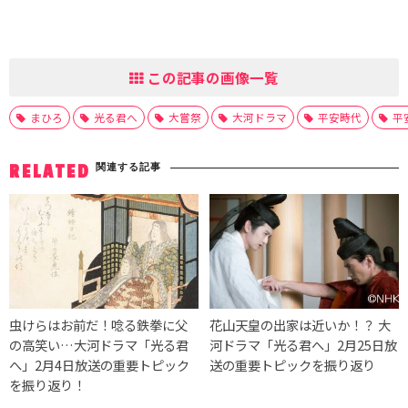
この記事の画像一覧
まひろ
光る君へ
大嘗祭
大河ドラマ
平安時代
平
関連する記事
RELATED
虫けらはお前だ！唸る鉄拳に父
花山天皇の出家は近いか！？ 大
の高笑い…大河ドラマ「光る君
河ドラマ「光る君へ」2月25日放
へ」2月4日放送の重要トピック
送の重要トピックを振り返り
を振り返り！