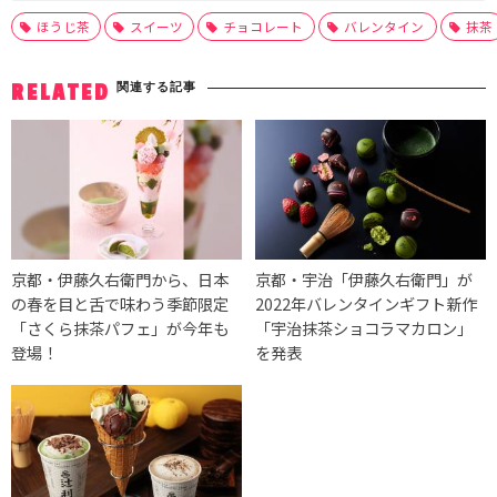
ほうじ茶
スイーツ
チョコレート
バレンタイン
抹茶
関連する記事
RELATED
京都・伊藤久右衛門から、日本
京都・宇治「伊藤久右衛門」が
の春を目と舌で味わう季節限定
2022年バレンタインギフト新作
「さくら抹茶パフェ」が今年も
「宇治抹茶ショコラマカロン」
登場！
を発表