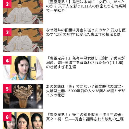
【豊臣兄弟！】秀吉は本当に「女狂い」だった
2
のか？ 天下人を彩った11人の側室たちを時系列
で一挙紹介
なぜ浅井の旧臣は秀吉に従ったのか？ 武力を使
3
わず“自分の味方”に変えた裏工作の技法とは
『豊臣兄弟！』茶々＝悪女はほぼ創作？秀吉が
4
溺愛、豊臣家滅亡を背負わされた茶々(井上和)
の壮絶すぎる生涯
あの装飾は「炎」ではない？縄文時代の国宝・
5
火焔型土器、5000年前の人々が刻んだ謎とデザ
インの秘密
『豊臣兄弟！』後半の鍵を握る「浅井三姉妹」
6
茶々・初・江——秀吉に翻弄された波乱の生涯