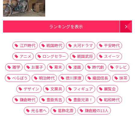
ランキングを表示
江戸時代
戦国時代
大河ドラマ
平安時代
アニメ
ロングセラー
戦国武将
スイーツ
雑学
お菓子
幕末
漫画
時代劇
テレビ
べらぼう
明治時代
徳川家康
織田信長
抹茶
デザイン
文房具
フィギュア
展覧会
鎌倉時代
豊臣秀吉
豊臣兄弟！
昭和時代
光る君へ
葛飾北斎
鎌倉殿の13人