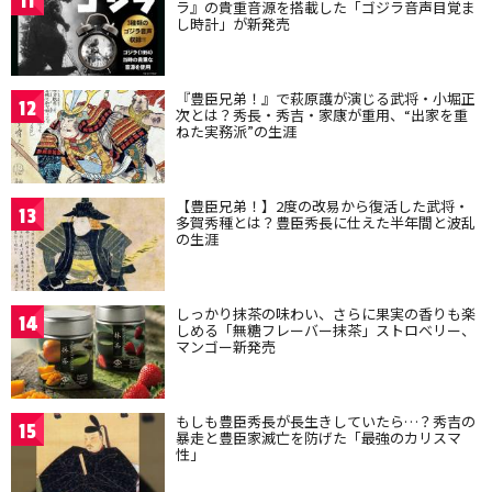
11
ラ』の貴重音源を搭載した「ゴジラ音声目覚ま
し時計」が新発売
『豊臣兄弟！』で萩原護が演じる武将・小堀正
12
次とは？秀長・秀吉・家康が重用、“出家を重
ねた実務派”の生涯
【豊臣兄弟！】2度の改易から復活した武将・
13
多賀秀種とは？豊臣秀長に仕えた半年間と波乱
の生涯
しっかり抹茶の味わい、さらに果実の香りも楽
14
しめる「無糖フレーバー抹茶」ストロベリー、
マンゴー新発売
もしも豊臣秀長が長生きしていたら…？秀吉の
15
暴走と豊臣家滅亡を防げた「最強のカリスマ
性」