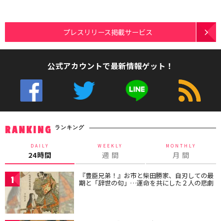
プレスリリース掲載サービス
公式アカウントで最新情報ゲット！
ランキング
RANKING
DAILY
WEEKLY
MONTHLY
24時間
週 間
月 間
『豊臣兄弟！』お市と柴田勝家、自刃しての最
1
期と「辞世の句」…運命を共にした２人の悲劇