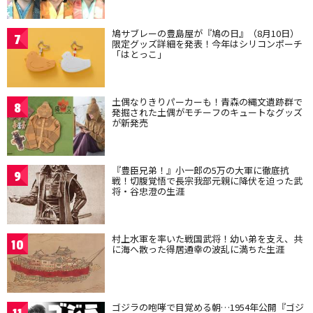
鳩サブレーの豊島屋が『鳩の日』（8月10日）
7
限定グッズ詳細を発表！今年はシリコンポーチ
「はとっこ」
土偶なりきりパーカーも！青森の縄文遺跡群で
8
発掘された土偶がモチーフのキュートなグッズ
が新発売
『豊臣兄弟！』小一郎の5万の大軍に徹底抗
9
戦！切腹覚悟で長宗我部元親に降伏を迫った武
将・谷忠澄の生涯
村上水軍を率いた戦国武将！幼い弟を支え、共
10
に海へ散った得居通幸の波乱に満ちた生涯
ゴジラの咆哮で目覚める朝…1954年公開『ゴジ