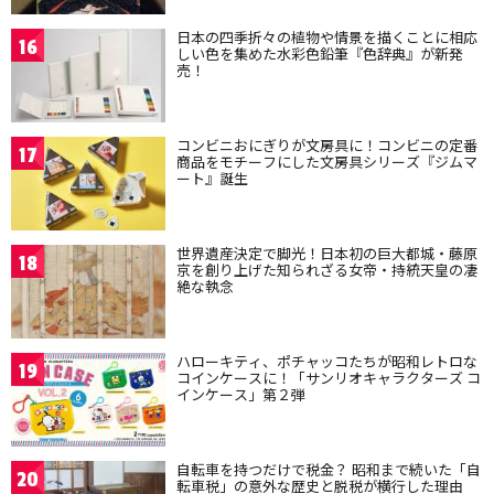
日本の四季折々の植物や情景を描くことに相応
16
しい色を集めた水彩色鉛筆『色辞典』が新発
売！
コンビニおにぎりが文房具に！コンビニの定番
17
商品をモチーフにした文房具シリーズ『ジムマ
ート』誕生
世界遺産決定で脚光！日本初の巨大都城・藤原
18
京を創り上げた知られざる女帝・持統天皇の凄
絶な執念
ハローキティ、ポチャッコたちが昭和レトロな
19
コインケースに！「サンリオキャラクターズ コ
インケース」第２弾
自転車を持つだけで税金？ 昭和まで続いた「自
20
転車税」の意外な歴史と脱税が横行した理由