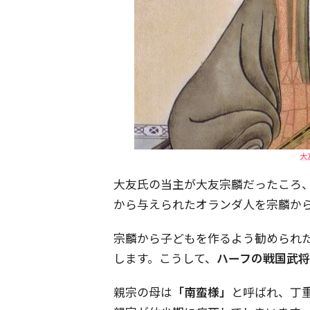
大
大友氏の当主が大友宗麟だったころ
から与えられたオランダ人を宗麟か
宗麟から子どもを作るよう勧められ
します。こうして、
ハーフの戦国武
親宗の母は
「南蛮様」
と呼ばれ、丁