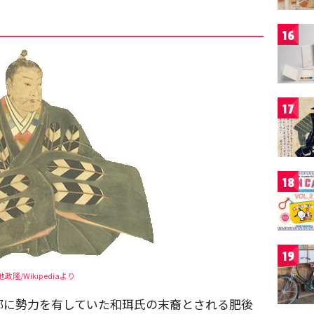
16
17
18
19
池政隆/Wikipediaより
部に勢力を有していた和珥氏の末裔とされる肥後