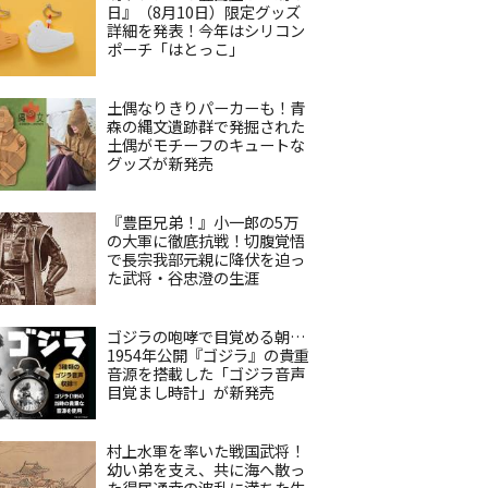
日』（8月10日）限定グッズ
詳細を発表！今年はシリコン
ポーチ「はとっこ」
土偶なりきりパーカーも！青
森の縄文遺跡群で発掘された
土偶がモチーフのキュートな
グッズが新発売
『豊臣兄弟！』小一郎の5万
の大軍に徹底抗戦！切腹覚悟
で長宗我部元親に降伏を迫っ
た武将・谷忠澄の生涯
ゴジラの咆哮で目覚める朝…
1954年公開『ゴジラ』の貴重
音源を搭載した「ゴジラ音声
目覚まし時計」が新発売
村上水軍を率いた戦国武将！
幼い弟を支え、共に海へ散っ
た得居通幸の波乱に満ちた生