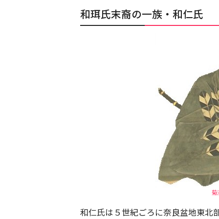
和珥氏末裔の一族・和仁氏
菊
和仁氏は５世紀ごろに奈良盆地東北