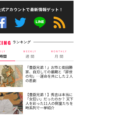
公式アカウントで最新情報ゲット！
ランキング
KING
ILY
WEEKLY
MONTHLY
4時間
週 間
月 間
『豊臣兄弟！』お市と柴田勝
家、自刃しての最期と「辞世
の句」…運命を共にした２人
の悲劇
【豊臣兄弟！】秀吉は本当に
「女狂い」だったのか？ 天下
人を彩った11人の側室たちを
時系列で一挙紹介