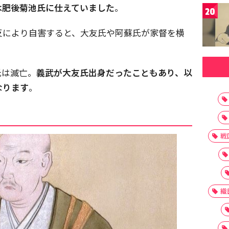
は肥後菊池氏に仕えていました
。
20
反により自害すると、大友氏や阿蘇氏が家督を横
氏は滅亡。
義武が大友氏出身だったこともあり、以
なります
。
戦
織