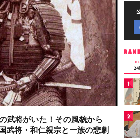
RAN
DA
2
1
2
の武将がいた！その風貌から
国武将・和仁親宗と一族の悲劇