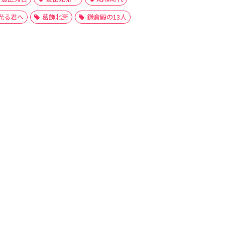
光る君へ
葛飾北斎
鎌倉殿の13人