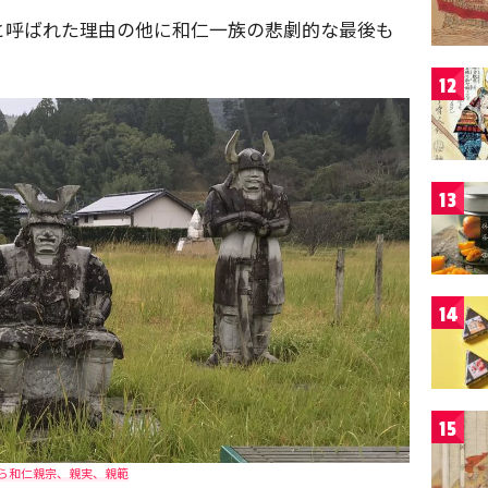
と呼ばれた理由の他に和仁一族の悲劇的な最後も
12
13
14
15
ら和仁親宗、親実、親範