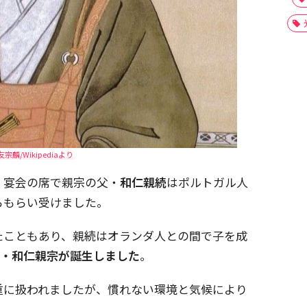
友宗麟/Wikipediaより
、宴会の席で親宗の父・
和仁親続
はポルトガル人
らもらい受けました。
たこともあり、親続はオランダ人との間で子を成
将・和仁親宗が誕生しました
。
重に扱われましたが、慣れない環境と気候により