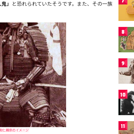
7
人鬼」
と恐れられていたそうです。また、その一族
。
8
9
10
11
和仁親宗のイメージ