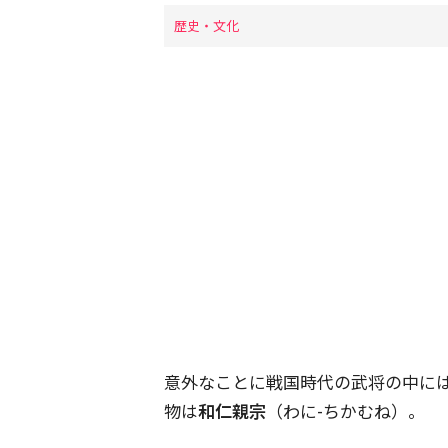
歴史・文化
意外なことに戦国時代の武将の中に
物は
和仁親宗
（わに-ちかむね）。