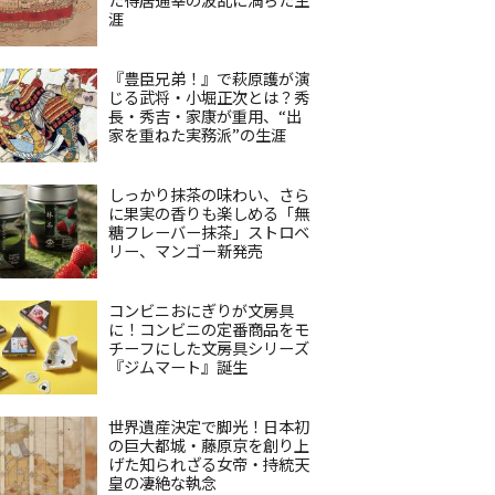
涯
『豊臣兄弟！』で萩原護が演
じる武将・小堀正次とは？秀
長・秀吉・家康が重用、“出
家を重ねた実務派”の生涯
しっかり抹茶の味わい、さら
に果実の香りも楽しめる「無
糖フレーバー抹茶」ストロベ
リー、マンゴー新発売
コンビニおにぎりが文房具
に！コンビニの定番商品をモ
チーフにした文房具シリーズ
『ジムマート』誕生
世界遺産決定で脚光！日本初
の巨大都城・藤原京を創り上
げた知られざる女帝・持統天
皇の凄絶な執念