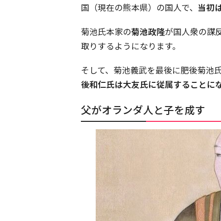
国（現在の熊本県）の国人で、
当初
菊池氏本家の
菊池政隆
が国人衆の謀
取りするようになります。
そして、菊池義武を最後に肥後菊池
後和仁氏は大友氏に従属することに
父がオランダ人と子を成す