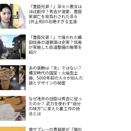
『豊臣兄弟！』茶々＝悪女は
ほぼ創作？秀吉が溺愛、豊臣
家滅亡を背負わされた茶々
(井上和)の壮絶すぎる生涯
『豊臣兄弟！』で描かれた織
田信長の道普請は史実？信長
が実施した街道整備の施策を
紹介
あの装飾は「炎」ではない？
縄文時代の国宝・火焔型土
器、5000年前の人々が刻んだ
謎とデザインの秘密
なぜ浅井の旧臣は秀吉に従っ
たのか？ 武力を使わず“自分
の味方”に変えた裏工作の技
法とは
鳩サブレーの豊島屋が『鳩の