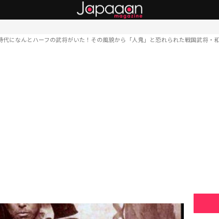
時代になんとハーフの武将がいた！その風貌から「人鬼」と恐れられた戦国武将・