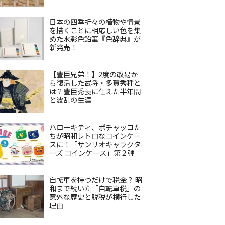
日本の四季折々の植物や情景
を描くことに相応しい色を集
めた水彩色鉛筆『色辞典』が
新発売！
【豊臣兄弟！】2度の改易か
ら復活した武将・多賀秀種と
は？豊臣秀長に仕えた半年間
と波乱の生涯
ハローキティ、ポチャッコた
ちが昭和レトロなコインケー
スに！「サンリオキャラクタ
ーズ コインケース」第２弾
自転車を持つだけで税金？ 昭
和まで続いた「自転車税」の
意外な歴史と脱税が横行した
理由