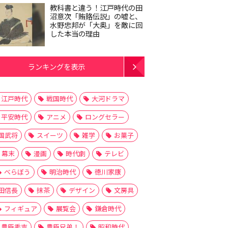
教科書と違う！江戸時代の田
沼意次「賄賂伝説」の嘘と、
水野忠邦が「大奥」を敵に回
した本当の理由
ランキングを表示
江戸時代
戦国時代
大河ドラマ
平安時代
アニメ
ロングセラー
国武将
スイーツ
雑学
お菓子
幕末
漫画
時代劇
テレビ
べらぼう
明治時代
徳川家康
田信長
抹茶
デザイン
文房具
フィギュア
展覧会
鎌倉時代
豊臣秀吉
豊臣兄弟！
昭和時代