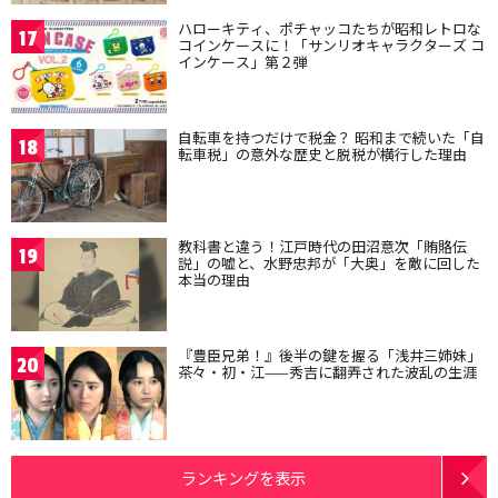
ハローキティ、ポチャッコたちが昭和レトロな
17
コインケースに！「サンリオキャラクターズ コ
インケース」第２弾
自転車を持つだけで税金？ 昭和まで続いた「自
18
転車税」の意外な歴史と脱税が横行した理由
教科書と違う！江戸時代の田沼意次「賄賂伝
19
説」の嘘と、水野忠邦が「大奥」を敵に回した
本当の理由
『豊臣兄弟！』後半の鍵を握る「浅井三姉妹」
20
茶々・初・江——秀吉に翻弄された波乱の生涯
ランキングを表示