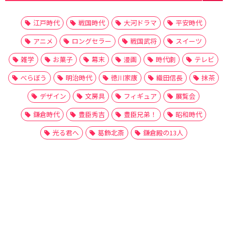
江戸時代
戦国時代
大河ドラマ
平安時代
アニメ
ロングセラー
戦国武将
スイーツ
雑学
お菓子
幕末
漫画
時代劇
テレビ
べらぼう
明治時代
徳川家康
織田信長
抹茶
デザイン
文房具
フィギュア
展覧会
鎌倉時代
豊臣秀吉
豊臣兄弟！
昭和時代
光る君へ
葛飾北斎
鎌倉殿の13人