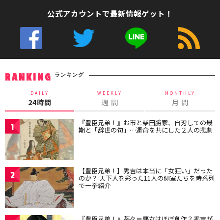
公式アカウントで最新情報ゲット！
ランキング
RANKING
DAILY
WEEKLY
MONTHLY
24時間
週 間
月 間
『豊臣兄弟！』お市と柴田勝家、自刃しての最
1
期と「辞世の句」…運命を共にした２人の悲劇
【豊臣兄弟！】秀吉は本当に「女狂い」だった
2
のか？ 天下人を彩った11人の側室たちを時系列
で一挙紹介
『豊臣兄弟！』茶々＝悪女はほぼ創作？秀吉が