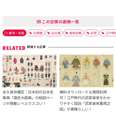
この記事の画像一覧
着物・和服
古典籍
古文書
服色図解
武家
江戸時
関連する記事
RELATED
永久保存確定！日本初の日本史
無料ダウンロード＆商用利用
事典「国史大辞典」の絵図ペー
可！江戸時代の武家装束をわか
ジが感動レベルでスゴい！
りやすく図説「武家装束着用之
図」が素晴らしい！