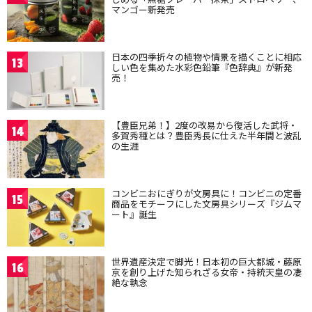
マンゴー新発売
日本の四季折々の植物や情景を描くことに相応
13
しい色を集めた水彩色鉛筆『色辞典』が新発
売！
【豊臣兄弟！】2度の改易から復活した武将・
14
多賀秀種とは？豊臣秀長に仕えた半年間と波乱
の生涯
コンビニおにぎりが文房具に！コンビニの定番
15
商品をモチーフにした文房具シリーズ『ジムマ
ート』誕生
世界遺産決定で脚光！日本初の巨大都城・藤原
16
京を創り上げた知られざる女帝・持統天皇の凄
絶な執念