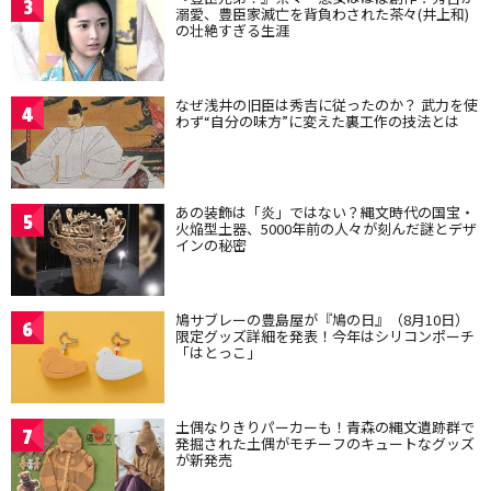
3
溺愛、豊臣家滅亡を背負わされた茶々(井上和)
の壮絶すぎる生涯
なぜ浅井の旧臣は秀吉に従ったのか？ 武力を使
4
わず“自分の味方”に変えた裏工作の技法とは
あの装飾は「炎」ではない？縄文時代の国宝・
5
火焔型土器、5000年前の人々が刻んだ謎とデザ
インの秘密
鳩サブレーの豊島屋が『鳩の日』（8月10日）
6
限定グッズ詳細を発表！今年はシリコンポーチ
「はとっこ」
土偶なりきりパーカーも！青森の縄文遺跡群で
7
発掘された土偶がモチーフのキュートなグッズ
が新発売