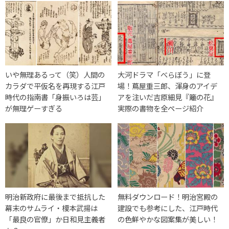
いや無理あるって（笑）人間の
大河ドラマ「べらぼう」に登
カラダで平仮名を再現する江戸
場！蔦屋重三郎、渾身のアイデ
時代の指南書「身振いろは芸」
アを注いだ吉原細見『籬の花』
が無理ゲーすぎる
実際の書物を全ページ紹介
明治新政府に最後まで抵抗した
無料ダウンロード！明治宮殿の
幕末のサムライ・榎本武揚は
建設でも参考にした、江戸時代
「最良の官僚」か日和見主義者
の色鮮やかな図案集が美しい！