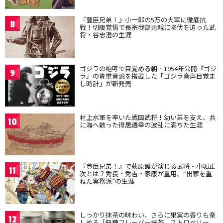
『豊臣兄弟！』小一郎の5万の大軍に徹底抗
8
戦！切腹覚悟で長宗我部元親に降伏を迫った武
将・谷忠澄の生涯
ゴジラの咆哮で目覚める朝…1954年公開『ゴジ
9
ラ』の貴重音源を搭載した「ゴジラ音声目覚ま
し時計」が新発売
村上水軍を率いた戦国武将！幼い弟を支え、共
10
に海へ散った得居通幸の波乱に満ちた生涯
『豊臣兄弟！』で萩原護が演じる武将・小堀正
11
次とは？秀長・秀吉・家康が重用、“出家を重
ねた実務派”の生涯
しっかり抹茶の味わい、さらに果実の香りも楽
12
しめる「無糖フレーバー抹茶」ストロベリー、