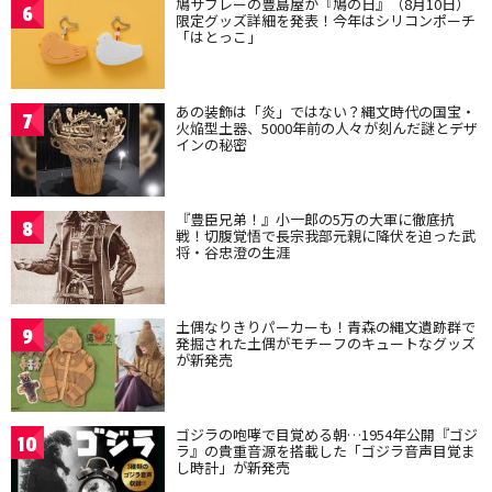
鳩サブレーの豊島屋が『鳩の日』（8月10日）
6
限定グッズ詳細を発表！今年はシリコンポーチ
「はとっこ」
あの装飾は「炎」ではない？縄文時代の国宝・
7
火焔型土器、5000年前の人々が刻んだ謎とデザ
インの秘密
『豊臣兄弟！』小一郎の5万の大軍に徹底抗
8
戦！切腹覚悟で長宗我部元親に降伏を迫った武
将・谷忠澄の生涯
土偶なりきりパーカーも！青森の縄文遺跡群で
9
発掘された土偶がモチーフのキュートなグッズ
が新発売
ゴジラの咆哮で目覚める朝…1954年公開『ゴジ
10
ラ』の貴重音源を搭載した「ゴジラ音声目覚ま
し時計」が新発売