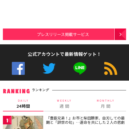
プレスリリース掲載サービス
公式アカウントで最新情報ゲット！
ランキング
RANKING
DAILY
WEEKLY
MONTHLY
24時間
週 間
月 間
『豊臣兄弟！』お市と柴田勝家、自刃しての最
1
期と「辞世の句」…運命を共にした２人の悲劇