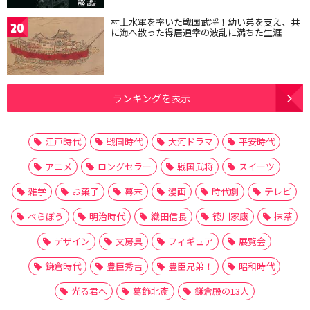
村上水軍を率いた戦国武将！幼い弟を支え、共
20
に海へ散った得居通幸の波乱に満ちた生涯
ランキングを表示
江戸時代
戦国時代
大河ドラマ
平安時代
アニメ
ロングセラー
戦国武将
スイーツ
雑学
お菓子
幕末
漫画
時代劇
テレビ
べらぼう
明治時代
織田信長
徳川家康
抹茶
デザイン
文房具
フィギュア
展覧会
鎌倉時代
豊臣秀吉
豊臣兄弟！
昭和時代
光る君へ
葛飾北斎
鎌倉殿の13人