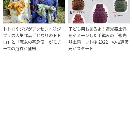
トトロやジジがアクセント♡ジ
子ども用もあるよ！遮光器土偶
ブリの人気作品「となりのトト
をイメージした手編みの「遮光
ロ」と「魔女の宅急便」がモチ
器土偶ニット帽 2022」の抽選販
ーフの浴衣が登場
売がスタート