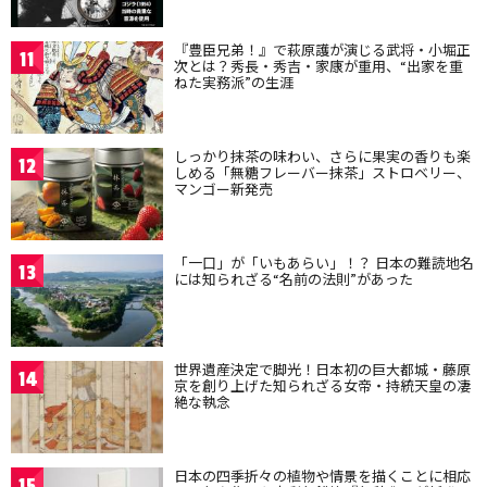
『豊臣兄弟！』で萩原護が演じる武将・小堀正
11
次とは？秀長・秀吉・家康が重用、“出家を重
ねた実務派”の生涯
しっかり抹茶の味わい、さらに果実の香りも楽
12
しめる「無糖フレーバー抹茶」ストロベリー、
マンゴー新発売
「一口」が「いもあらい」！？ 日本の難読地名
13
には知られざる“名前の法則”があった
世界遺産決定で脚光！日本初の巨大都城・藤原
14
京を創り上げた知られざる女帝・持統天皇の凄
絶な執念
日本の四季折々の植物や情景を描くことに相応
15