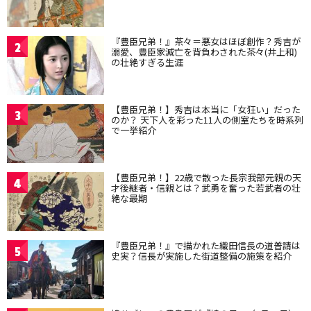
『豊臣兄弟！』茶々＝悪女はほぼ創作？秀吉が
2
溺愛、豊臣家滅亡を背負わされた茶々(井上和)
の壮絶すぎる生涯
【豊臣兄弟！】秀吉は本当に「女狂い」だった
3
のか？ 天下人を彩った11人の側室たちを時系列
で一挙紹介
【豊臣兄弟！】22歳で散った長宗我部元親の天
4
才後継者・信親とは？武勇を奮った若武者の壮
絶な最期
『豊臣兄弟！』で描かれた織田信長の道普請は
5
史実？信長が実施した街道整備の施策を紹介