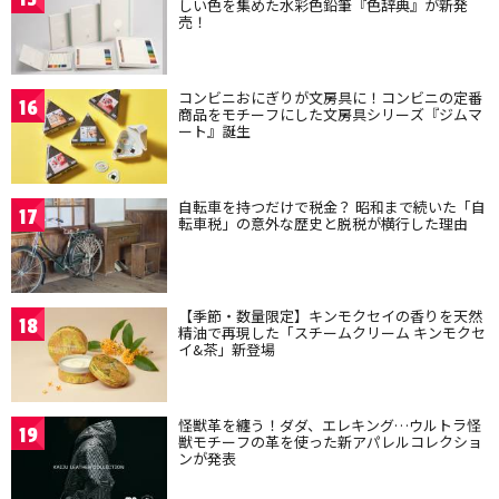
しい色を集めた水彩色鉛筆『色辞典』が新発
売！
コンビニおにぎりが文房具に！コンビニの定番
16
商品をモチーフにした文房具シリーズ『ジムマ
ート』誕生
自転車を持つだけで税金？ 昭和まで続いた「自
17
転車税」の意外な歴史と脱税が横行した理由
【季節・数量限定】キンモクセイの香りを天然
18
精油で再現した「スチームクリーム キンモクセ
イ&茶」新登場
怪獣革を纏う！ダダ、エレキング…ウルトラ怪
19
獣モチーフの革を使った新アパレルコレクショ
ンが発表