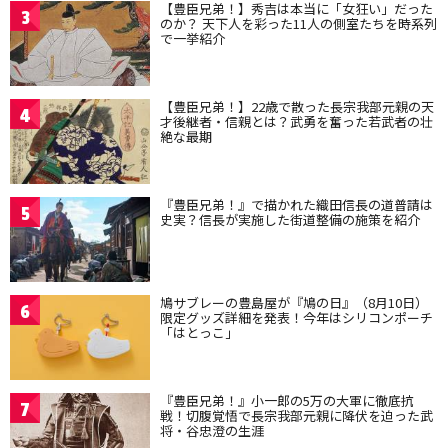
【豊臣兄弟！】秀吉は本当に「女狂い」だった
3
のか？ 天下人を彩った11人の側室たちを時系列
で一挙紹介
【豊臣兄弟！】22歳で散った長宗我部元親の天
4
才後継者・信親とは？武勇を奮った若武者の壮
絶な最期
『豊臣兄弟！』で描かれた織田信長の道普請は
5
史実？信長が実施した街道整備の施策を紹介
鳩サブレーの豊島屋が『鳩の日』（8月10日）
6
限定グッズ詳細を発表！今年はシリコンポーチ
「はとっこ」
『豊臣兄弟！』小一郎の5万の大軍に徹底抗
7
戦！切腹覚悟で長宗我部元親に降伏を迫った武
将・谷忠澄の生涯