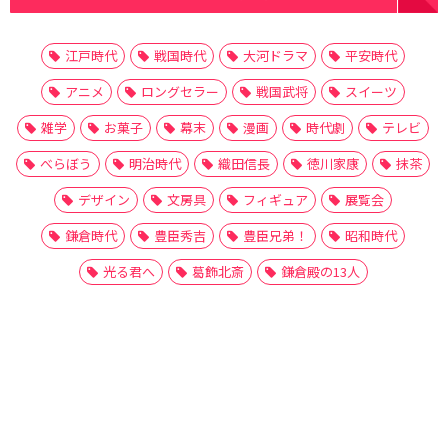
江戸時代
戦国時代
大河ドラマ
平安時代
アニメ
ロングセラー
戦国武将
スイーツ
雑学
お菓子
幕末
漫画
時代劇
テレビ
べらぼう
明治時代
織田信長
徳川家康
抹茶
デザイン
文房具
フィギュア
展覧会
鎌倉時代
豊臣秀吉
豊臣兄弟！
昭和時代
光る君へ
葛飾北斎
鎌倉殿の13人