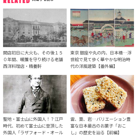
RELATED
開店初日に大火も、その後１５
東京 銀座や丸の内、日本橋…浮
０年間、暖簾を守り続ける老舗
世絵で見て歩く華やかな明治時
西洋料理店・精養軒
代の洋風建築【番外編】
聖地・富士山に外国人！？江戸
雷、粟、岩…バリエーション豊
時代、初めて富士山に登頂した
富な日本最古のお菓子「おこ
外国人「ラザフォード・オール
し」の歴史を辿る【前編】