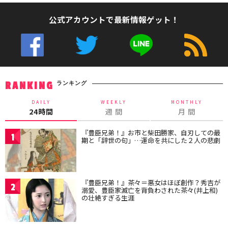
公式アカウントで最新情報ゲット！
ランキング
RANKING
DAILY
WEEKLY
MONTHLY
24時間
週 間
月 間
『豊臣兄弟！』お市と柴田勝家、自刃しての最
1
期と「辞世の句」…運命を共にした２人の悲劇
『豊臣兄弟！』茶々＝悪女はほぼ創作？秀吉が
2
溺愛、豊臣家滅亡を背負わされた茶々(井上和)
の壮絶すぎる生涯