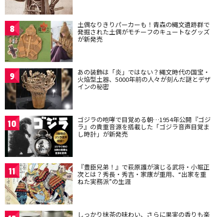
土偶なりきりパーカーも！青森の縄文遺跡群で
8
発掘された土偶がモチーフのキュートなグッズ
が新発売
あの装飾は「炎」ではない？縄文時代の国宝・
9
火焔型土器、5000年前の人々が刻んだ謎とデザ
インの秘密
ゴジラの咆哮で目覚める朝…1954年公開『ゴジ
10
ラ』の貴重音源を搭載した「ゴジラ音声目覚ま
し時計」が新発売
『豊臣兄弟！』で萩原護が演じる武将・小堀正
11
次とは？秀長・秀吉・家康が重用、“出家を重
ねた実務派”の生涯
しっかり抹茶の味わい、さらに果実の香りも楽