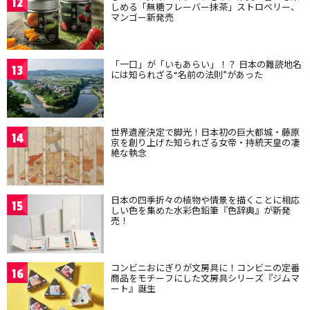
12
しめる「無糖フレーバー抹茶」ストロベリー、
マンゴー新発売
「一口」が「いもあらい」！？ 日本の難読地名
13
には知られざる“名前の法則”があった
世界遺産決定で脚光！日本初の巨大都城・藤原
14
京を創り上げた知られざる女帝・持統天皇の凄
絶な執念
日本の四季折々の植物や情景を描くことに相応
15
しい色を集めた水彩色鉛筆『色辞典』が新発
売！
コンビニおにぎりが文房具に！コンビニの定番
16
商品をモチーフにした文房具シリーズ『ジムマ
ート』誕生