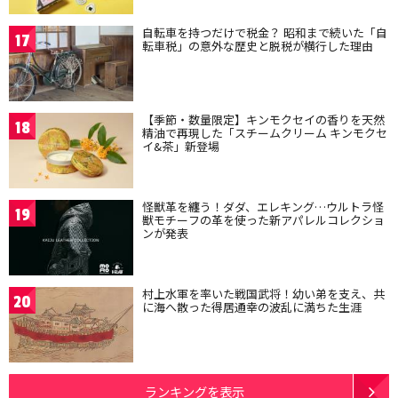
自転車を持つだけで税金？ 昭和まで続いた「自
17
転車税」の意外な歴史と脱税が横行した理由
【季節・数量限定】キンモクセイの香りを天然
18
精油で再現した「スチームクリーム キンモクセ
イ&茶」新登場
怪獣革を纏う！ダダ、エレキング…ウルトラ怪
19
獣モチーフの革を使った新アパレルコレクショ
ンが発表
村上水軍を率いた戦国武将！幼い弟を支え、共
20
に海へ散った得居通幸の波乱に満ちた生涯
ランキングを表示