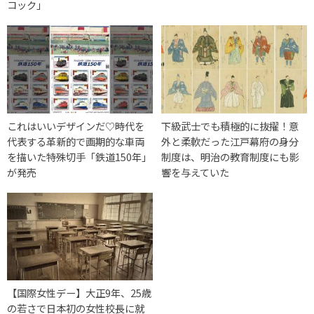
コック」
これはいいデザインだ♡時代を
下級武士でも積極的に抜擢！意
代表する革新的で画期的な車両
外と柔軟だった江戸幕府の身分
を描いた特殊切手「鉄道150年」
制度は、明治の教育制度にも影
が発売
響を与えていた
【国際女性デー】大正9年、25歳
の若さで日本初の女性校長に就