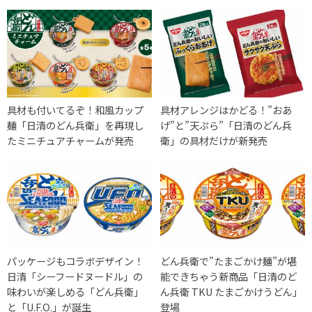
具材も付いてるぞ！和風カップ
具材アレンジはかどる！”おあ
麺「日清のどん兵衛」を再現し
げ”と”天ぷら”「日清のどん兵
たミニチュアチャームが発売
衛」の具材だけが新発売
パッケージもコラボデザイン！
どん兵衛で”たまごかけ麺”が堪
日清「シーフードヌードル」の
能できちゃう新商品「日清のど
味わいが楽しめる「どん兵衛」
ん兵衛 TKU たまごかけうどん」
と「U.F.O.」が誕生
登場