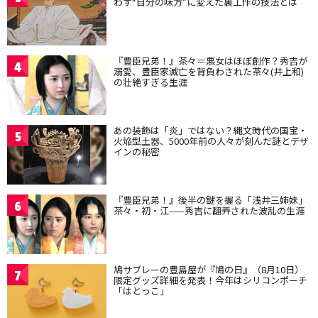
わず“自分の味方”に変えた裏工作の技法とは
『豊臣兄弟！』茶々＝悪女はほぼ創作？秀吉が
4
溺愛、豊臣家滅亡を背負わされた茶々(井上和)
の壮絶すぎる生涯
あの装飾は「炎」ではない？縄文時代の国宝・
5
火焔型土器、5000年前の人々が刻んだ謎とデザ
インの秘密
『豊臣兄弟！』後半の鍵を握る「浅井三姉妹」
6
茶々・初・江——秀吉に翻弄された波乱の生涯
鳩サブレーの豊島屋が『鳩の日』（8月10日）
7
限定グッズ詳細を発表！今年はシリコンポーチ
「はとっこ」