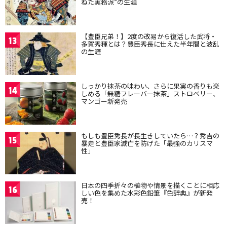
ねた実務派”の生涯
【豊臣兄弟！】2度の改易から復活した武将・
13
多賀秀種とは？豊臣秀長に仕えた半年間と波乱
の生涯
しっかり抹茶の味わい、さらに果実の香りも楽
14
しめる「無糖フレーバー抹茶」ストロベリー、
マンゴー新発売
もしも豊臣秀長が長生きしていたら…？秀吉の
15
暴走と豊臣家滅亡を防げた「最強のカリスマ
性」
日本の四季折々の植物や情景を描くことに相応
16
しい色を集めた水彩色鉛筆『色辞典』が新発
売！