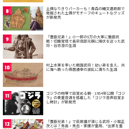
土偶なりきりパーカーも！青森の縄文遺跡群で
8
発掘された土偶がモチーフのキュートなグッズ
が新発売
『豊臣兄弟！』小一郎の5万の大軍に徹底抗
9
戦！切腹覚悟で長宗我部元親に降伏を迫った武
将・谷忠澄の生涯
村上水軍を率いた戦国武将！幼い弟を支え、共
10
に海へ散った得居通幸の波乱に満ちた生涯
ゴジラの咆哮で目覚める朝…1954年公開『ゴジ
11
ラ』の貴重音源を搭載した「ゴジラ音声目覚ま
し時計」が新発売
『豊臣兄弟！』で萩原護が演じる武将・小堀正
12
次とは？秀長・秀吉・家康が重用、“出家を重