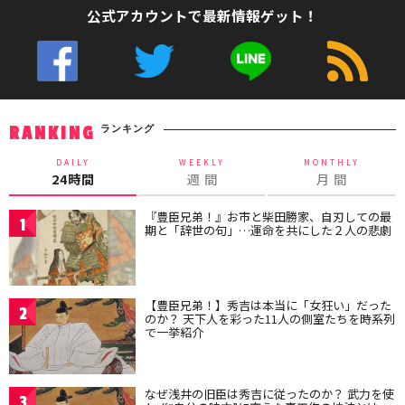
公式アカウントで最新情報ゲット！
ランキング
RANKING
DAILY
WEEKLY
MONTHLY
24時間
週 間
月 間
『豊臣兄弟！』お市と柴田勝家、自刃しての最
1
期と「辞世の句」…運命を共にした２人の悲劇
【豊臣兄弟！】秀吉は本当に「女狂い」だった
2
のか？ 天下人を彩った11人の側室たちを時系列
で一挙紹介
なぜ浅井の旧臣は秀吉に従ったのか？ 武力を使
3