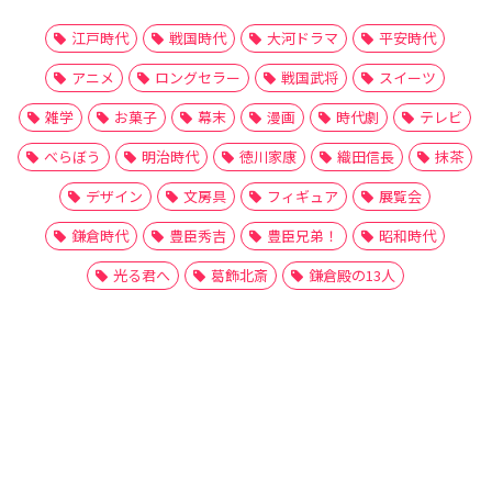
江戸時代
戦国時代
大河ドラマ
平安時代
アニメ
ロングセラー
戦国武将
スイーツ
雑学
お菓子
幕末
漫画
時代劇
テレビ
べらぼう
明治時代
徳川家康
織田信長
抹茶
デザイン
文房具
フィギュア
展覧会
鎌倉時代
豊臣秀吉
豊臣兄弟！
昭和時代
光る君へ
葛飾北斎
鎌倉殿の13人