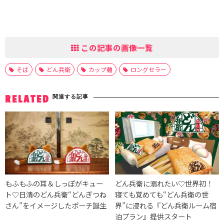
この記事の画像一覧
そば
どん兵衛
カップ麺
ロングセラー
関連する記事
RELATED
もふもふの耳＆しっぽがキュー
どん兵衛に溺れたい♡世界初！
ト♡日清のどん兵衛“どんぎつね
寝ても覚めても“どん兵衛の世
さん”をイメージしたポーチ誕生
界”に浸れる『どん兵衛ルーム宿
泊プラン』提供スタート