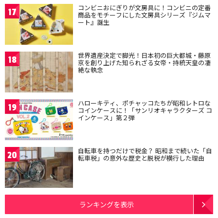
コンビニおにぎりが文房具に！コンビニの定番
17
商品をモチーフにした文房具シリーズ『ジムマ
ート』誕生
世界遺産決定で脚光！日本初の巨大都城・藤原
18
京を創り上げた知られざる女帝・持統天皇の凄
絶な執念
ハローキティ、ポチャッコたちが昭和レトロな
19
コインケースに！「サンリオキャラクターズ コ
インケース」第２弾
自転車を持つだけで税金？ 昭和まで続いた「自
20
転車税」の意外な歴史と脱税が横行した理由
ランキングを表示