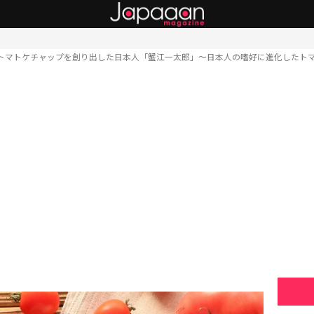
トマトケチャップを創り出した日本人「蟹江一太郎」〜日本人の嗜好に進化したト