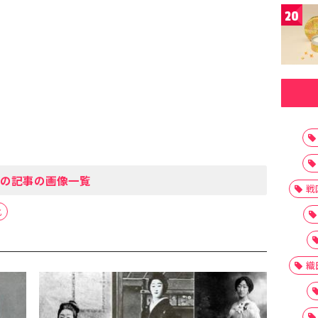
20
の記事の画像一覧
戦
化
織