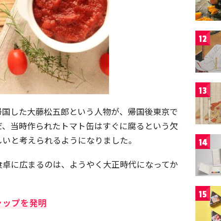
12
13
帰国した大藤松五郎という人物が、帰国後東京で
だ、当時作られたトマト缶はすぐに腐るという欠
しいと考えられるようになりました。
14
食卓に広まるのは、ようやく大正時代になってか
15
ャップを発明