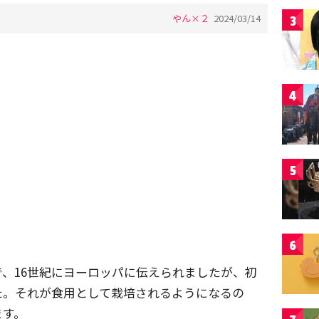
やん×２
2024/03/14
3
4
5
6
、16世紀にヨーロッパに伝えられましたが、初
た。それが食用として栽培されるようになるの
ます。