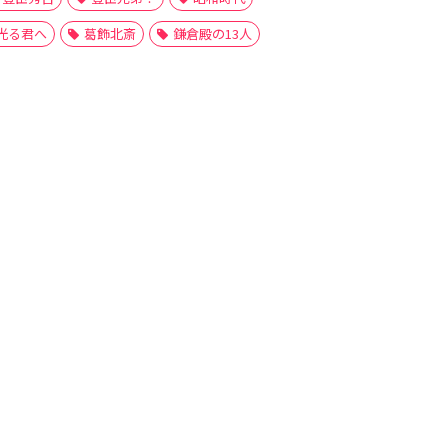
光る君へ
葛飾北斎
鎌倉殿の13人