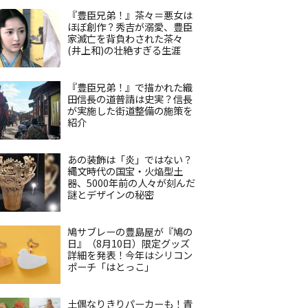
『豊臣兄弟！』茶々＝悪女は
ほぼ創作？秀吉が溺愛、豊臣
家滅亡を背負わされた茶々
(井上和)の壮絶すぎる生涯
『豊臣兄弟！』で描かれた織
田信長の道普請は史実？信長
が実施した街道整備の施策を
紹介
あの装飾は「炎」ではない？
縄文時代の国宝・火焔型土
器、5000年前の人々が刻んだ
謎とデザインの秘密
鳩サブレーの豊島屋が『鳩の
日』（8月10日）限定グッズ
詳細を発表！今年はシリコン
ポーチ「はとっこ」
土偶なりきりパーカーも！青