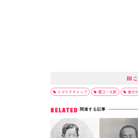
こ
トマトケチャップ
蟹江一太郎
食文
関連する記事
RELATED