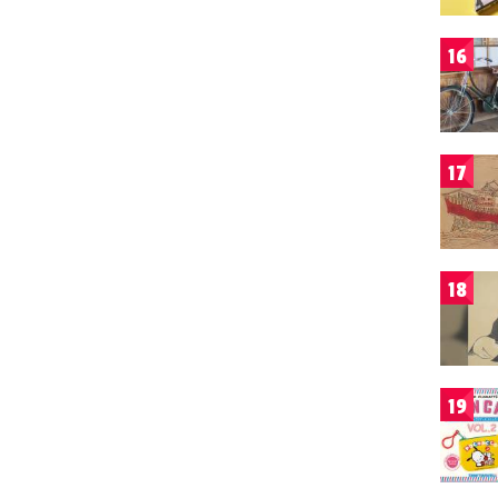
16
17
18
19