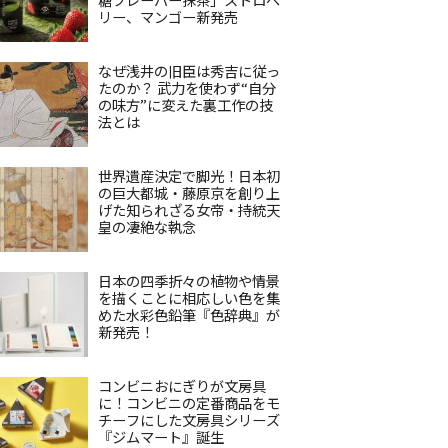
リー、マンゴー新発売
なぜ浅井の旧臣は秀吉に従っ
たのか？ 武力を使わず“自分
の味方”に変えた裏工作の技
法とは
世界遺産決定で脚光！日本初
の巨大都城・藤原京を創り上
げた知られざる女帝・持統天
皇の凄絶な執念
日本の四季折々の植物や情景
を描くことに相応しい色を集
めた水彩色鉛筆『色辞典』が
新発売！
コンビニおにぎりが文房具
に！コンビニの定番商品をモ
チーフにした文房具シリーズ
『ジムマート』誕生