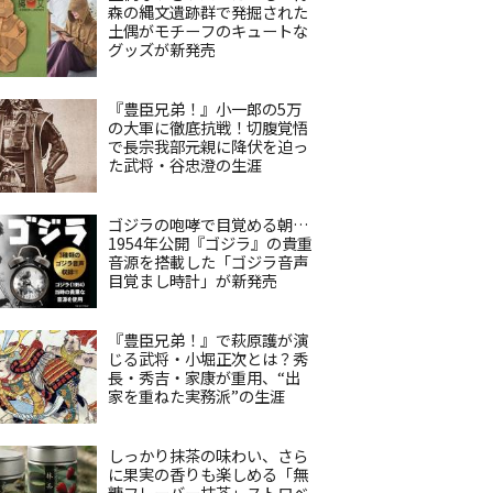
森の縄文遺跡群で発掘された
土偶がモチーフのキュートな
グッズが新発売
『豊臣兄弟！』小一郎の5万
の大軍に徹底抗戦！切腹覚悟
で長宗我部元親に降伏を迫っ
た武将・谷忠澄の生涯
ゴジラの咆哮で目覚める朝…
1954年公開『ゴジラ』の貴重
音源を搭載した「ゴジラ音声
目覚まし時計」が新発売
『豊臣兄弟！』で萩原護が演
じる武将・小堀正次とは？秀
長・秀吉・家康が重用、“出
家を重ねた実務派”の生涯
しっかり抹茶の味わい、さら
に果実の香りも楽しめる「無
糖フレーバー抹茶」ストロベ