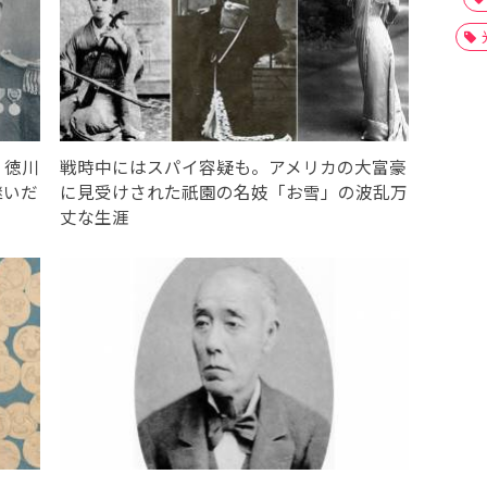
・徳川
戦時中にはスパイ容疑も。アメリカの大富豪
継いだ
に見受けされた祇園の名妓「お雪」の波乱万
丈な生涯