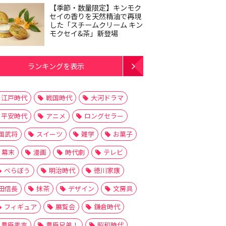
【季節・数量限定】キンモク
セイの香りを天然精油で再現
した「スチームクリーム キン
モクセイ&茶」新登場
ランキングを表示
江戸時代
戦国時代
大河ドラマ
平安時代
アニメ
ロングセラー
国武将
スイーツ
雑学
お菓子
幕末
漫画
時代劇
テレビ
べらぼう
明治時代
徳川家康
田信長
抹茶
デザイン
文房具
フィギュア
展覧会
鎌倉時代
豊臣秀吉
豊臣兄弟！
昭和時代