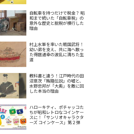
自転車を持つだけで税金？ 昭
和まで続いた「自転車税」の
意外な歴史と脱税が横行した
理由
村上水軍を率いた戦国武将！
幼い弟を支え、共に海へ散っ
た得居通幸の波乱に満ちた生
涯
教科書と違う！江戸時代の田
沼意次「賄賂伝説」の嘘と、
水野忠邦が「大奥」を敵に回
した本当の理由
ハローキティ、ポチャッコた
ちが昭和レトロなコインケー
スに！「サンリオキャラクタ
ーズ コインケース」第２弾