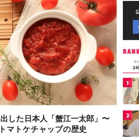
RAN
DA
2
1
2
出した日本人「蟹江一太郎」〜
トマトケチャップの歴史