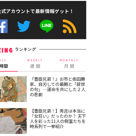
公式アカウントで最新情報ゲット！
ランキング
KING
ILY
WEEKLY
MONTHLY
4時間
週 間
月 間
『豊臣兄弟！』お市と柴田勝
家、自刃しての最期と「辞世
の句」…運命を共にした２人
の悲劇
【豊臣兄弟！】秀吉は本当に
「女狂い」だったのか？ 天下
人を彩った11人の側室たちを
時系列で一挙紹介