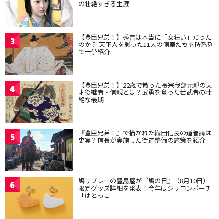
の壮絶すぎる生涯
【豊臣兄弟！】秀吉は本当に「女狂い」だった
3
のか？ 天下人を彩った11人の側室たちを時系列
で一挙紹介
【豊臣兄弟！】22歳で散った長宗我部元親の天
4
才後継者・信親とは？武勇を奮った若武者の壮
絶な最期
『豊臣兄弟！』で描かれた織田信長の道普請は
5
史実？信長が実施した街道整備の施策を紹介
鳩サブレーの豊島屋が『鳩の日』（8月10日）
6
限定グッズ詳細を発表！今年はシリコンポーチ
「はとっこ」