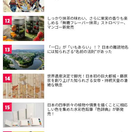
しっかり抹茶の味わい、さらに果実の香りも楽
12
しめる「無糖フレーバー抹茶」ストロベリー、
マンゴー新発売
「一口」が「いもあらい」！？ 日本の難読地名
13
には知られざる“名前の法則”があった
世界遺産決定で脚光！日本初の巨大都城・藤原
14
京を創り上げた知られざる女帝・持統天皇の凄
絶な執念
日本の四季折々の植物や情景を描くことに相応
15
しい色を集めた水彩色鉛筆『色辞典』が新発
売！