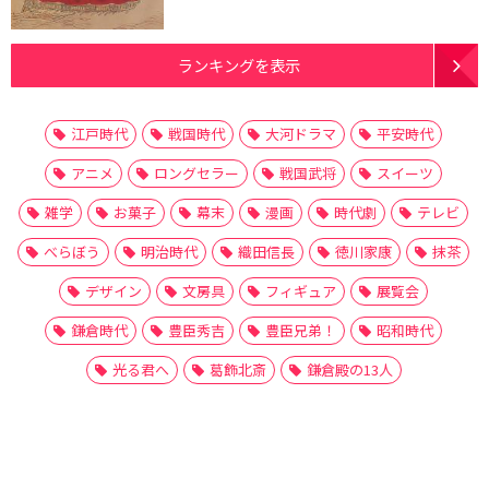
ランキングを表示
江戸時代
戦国時代
大河ドラマ
平安時代
アニメ
ロングセラー
戦国武将
スイーツ
雑学
お菓子
幕末
漫画
時代劇
テレビ
べらぼう
明治時代
織田信長
徳川家康
抹茶
デザイン
文房具
フィギュア
展覧会
鎌倉時代
豊臣秀吉
豊臣兄弟！
昭和時代
光る君へ
葛飾北斎
鎌倉殿の13人