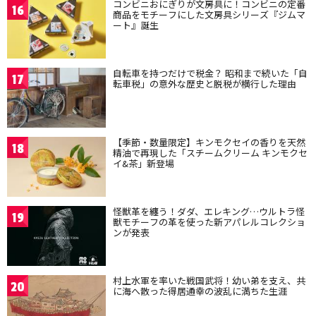
コンビニおにぎりが文房具に！コンビニの定番
16
商品をモチーフにした文房具シリーズ『ジムマ
ート』誕生
自転車を持つだけで税金？ 昭和まで続いた「自
17
転車税」の意外な歴史と脱税が横行した理由
【季節・数量限定】キンモクセイの香りを天然
18
精油で再現した「スチームクリーム キンモクセ
イ&茶」新登場
怪獣革を纏う！ダダ、エレキング…ウルトラ怪
19
獣モチーフの革を使った新アパレルコレクショ
ンが発表
村上水軍を率いた戦国武将！幼い弟を支え、共
20
に海へ散った得居通幸の波乱に満ちた生涯