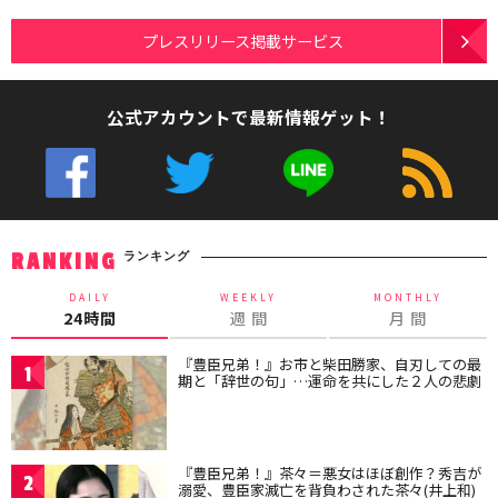
プレスリリース掲載サービス
公式アカウントで最新情報ゲット！
ランキング
RANKING
DAILY
WEEKLY
MONTHLY
24時間
週 間
月 間
『豊臣兄弟！』お市と柴田勝家、自刃しての最
1
期と「辞世の句」…運命を共にした２人の悲劇
『豊臣兄弟！』茶々＝悪女はほぼ創作？秀吉が
2
溺愛、豊臣家滅亡を背負わされた茶々(井上和)