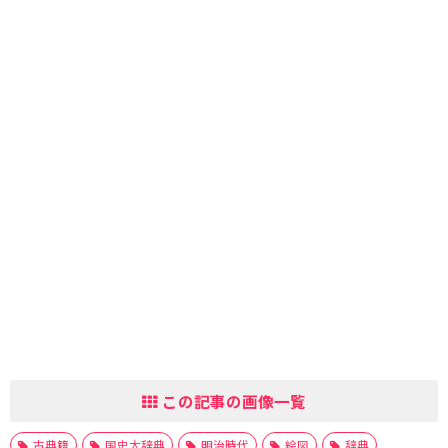
この記事の画像一覧
古典籍
国史大辞典
明治時代
絵図
辞典