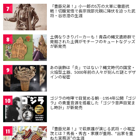
『豊臣兄弟！』小一郎の5万の大軍に徹底抗
7
戦！切腹覚悟で長宗我部元親に降伏を迫った武
将・谷忠澄の生涯
土偶なりきりパーカーも！青森の縄文遺跡群で
8
発掘された土偶がモチーフのキュートなグッズ
が新発売
あの装飾は「炎」ではない？縄文時代の国宝・
9
火焔型土器、5000年前の人々が刻んだ謎とデザ
インの秘密
ゴジラの咆哮で目覚める朝…1954年公開『ゴジ
10
ラ』の貴重音源を搭載した「ゴジラ音声目覚ま
し時計」が新発売
『豊臣兄弟！』で萩原護が演じる武将・小堀正
11
次とは？秀長・秀吉・家康が重用、“出家を重
ねた実務派”の生涯