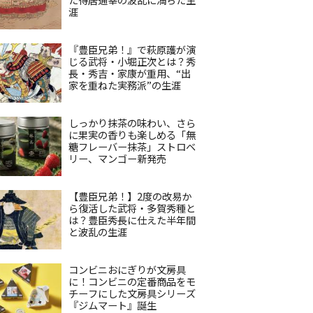
涯
『豊臣兄弟！』で萩原護が演
じる武将・小堀正次とは？秀
長・秀吉・家康が重用、“出
家を重ねた実務派”の生涯
しっかり抹茶の味わい、さら
に果実の香りも楽しめる「無
糖フレーバー抹茶」ストロベ
リー、マンゴー新発売
【豊臣兄弟！】2度の改易か
ら復活した武将・多賀秀種と
は？豊臣秀長に仕えた半年間
と波乱の生涯
コンビニおにぎりが文房具
に！コンビニの定番商品をモ
チーフにした文房具シリーズ
『ジムマート』誕生