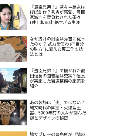
『豊臣兄弟！』茶々＝悪女は
ほぼ創作？秀吉が溺愛、豊臣
家滅亡を背負わされた茶々
(井上和)の壮絶すぎる生涯
なぜ浅井の旧臣は秀吉に従っ
たのか？ 武力を使わず“自分
の味方”に変えた裏工作の技
法とは
『豊臣兄弟！』で描かれた織
田信長の道普請は史実？信長
が実施した街道整備の施策を
紹介
あの装飾は「炎」ではない？
縄文時代の国宝・火焔型土
器、5000年前の人々が刻んだ
謎とデザインの秘密
鳩サブレーの豊島屋が『鳩の