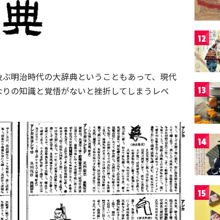
12
及ぶ明治時代の大辞典ということもあって、現代
なりの知識と覚悟がないと挫折してしまうレベ
13
14
15