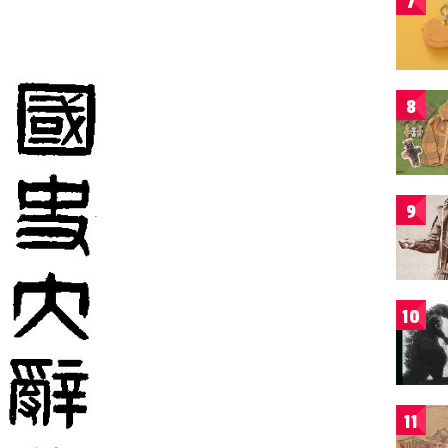
7
8
9
10
11