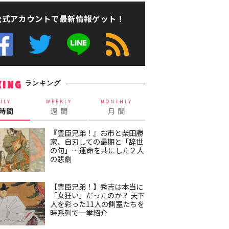
公式アカウントで最新情報ゲット！
ランキング
KING
ILY
WEEKLY
MONTHLY
4時間
週 間
月 間
『豊臣兄弟！』お市と柴田勝
家、自刃しての最期と「辞世
の句」…運命を共にした２人
の悲劇
【豊臣兄弟！】秀吉は本当に
「女狂い」だったのか？ 天下
人を彩った11人の側室たちを
時系列で一挙紹介