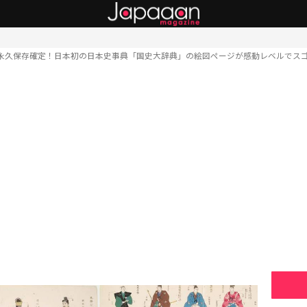
永久保存確定！日本初の日本史事典「国史大辞典」の絵図ページが感動レベルでス