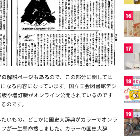
16
17
での解説ページもある
ので、この部分に関しては
18
考になる内容になっています。国立国会図書館デジ
初版や増訂版がオンライン公開されているのです
いるのです。
19
みたいもの。どこかに国史大辞典がカラーでオンラ
ッフが一生懸命捜しました。カラーの国史大辞