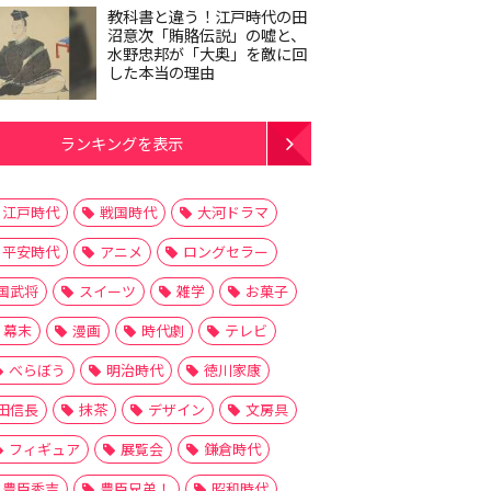
教科書と違う！江戸時代の田
沼意次「賄賂伝説」の嘘と、
水野忠邦が「大奥」を敵に回
した本当の理由
ランキングを表示
江戸時代
戦国時代
大河ドラマ
平安時代
アニメ
ロングセラー
国武将
スイーツ
雑学
お菓子
幕末
漫画
時代劇
テレビ
べらぼう
明治時代
徳川家康
田信長
抹茶
デザイン
文房具
フィギュア
展覧会
鎌倉時代
豊臣秀吉
豊臣兄弟！
昭和時代