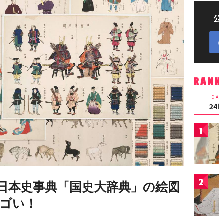
RAN
DA
2
1
2
日本史事典「国史大辞典」の絵図
ゴい！