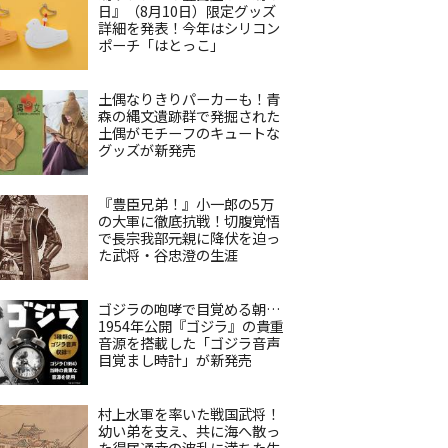
日』（8月10日）限定グッズ
詳細を発表！今年はシリコン
ポーチ「はとっこ」
土偶なりきりパーカーも！青
森の縄文遺跡群で発掘された
土偶がモチーフのキュートな
グッズが新発売
『豊臣兄弟！』小一郎の5万
の大軍に徹底抗戦！切腹覚悟
で長宗我部元親に降伏を迫っ
た武将・谷忠澄の生涯
ゴジラの咆哮で目覚める朝…
1954年公開『ゴジラ』の貴重
音源を搭載した「ゴジラ音声
目覚まし時計」が新発売
村上水軍を率いた戦国武将！
幼い弟を支え、共に海へ散っ
た得居通幸の波乱に満ちた生