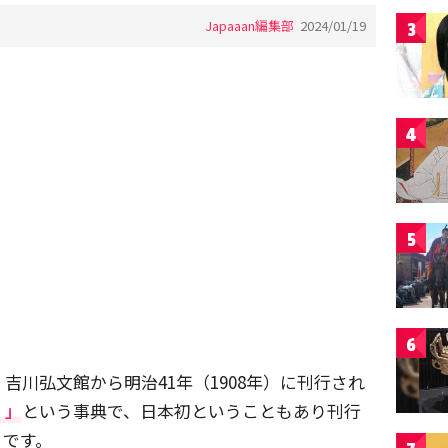
Japaaan編集部
2024/01/19
3
4
5
6
吉川弘文館から明治41年（1908年）に刊行され
）」
という事典で、日本初ということもあり刊行
うです。