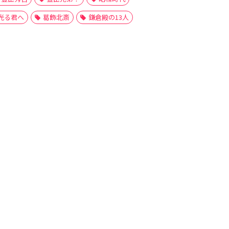
光る君へ
葛飾北斎
鎌倉殿の13人