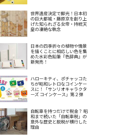
世界遺産決定で脚光！日本初
の巨大都城・藤原京を創り上
げた知られざる女帝・持統天
皇の凄絶な執念
日本の四季折々の植物や情景
を描くことに相応しい色を集
めた水彩色鉛筆『色辞典』が
新発売！
ハローキティ、ポチャッコた
ちが昭和レトロなコインケー
スに！「サンリオキャラクタ
ーズ コインケース」第２弾
自転車を持つだけで税金？ 昭
和まで続いた「自転車税」の
意外な歴史と脱税が横行した
理由